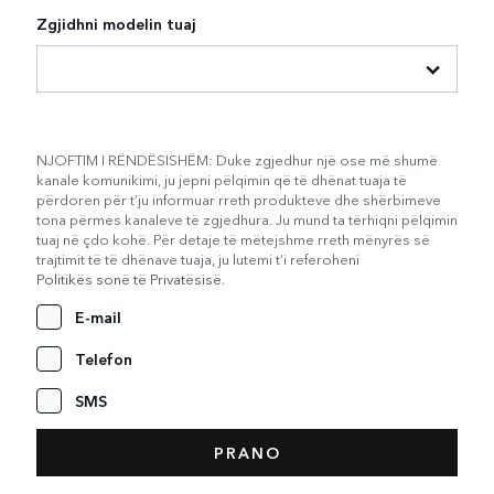
Zgjidhni modelin tuaj
NJOFTIM I RËNDËSISHËM: Duke zgjedhur një ose më shumë
kanale komunikimi, ju jepni pëlqimin që të dhënat tuaja të
përdoren për t’ju informuar rreth produkteve dhe shërbimeve
tona përmes kanaleve të zgjedhura. Ju mund ta tërhiqni pëlqimin
tuaj në çdo kohë. Për detaje të mëtejshme rreth mënyrës së
trajtimit të të dhënave tuaja, ju lutemi t’i referoheni
Politikës sonë të Privatësisë
.
E-mail
Telefon
SMS