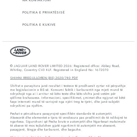
NA KONTAKTONI
POLITIKA E PRIVATËSISË
POLITIKA E KUKIVE
© JAGUAR LAND ROVER LIMITED 2026: Registered office: Abbey Road,
Whitley, Coventry CV3 4LF. Registered in England No: 1672070
SHIHNI RREGULLOREN (BE) 2020/740 PDF
Shifrat e paraqitura janë rezultat i testeve të prodhuesit zyrtar në përputhje
me legjislacionin e BE-së. Konsumi faktik i karburantit nga mjeti mund të
ndryshojë nga ai i arritur në këto teste dhe këto shifra janë vetëm për
qëllime krahasuese. Informacioni, specifikimet, çmimet dhe ngjyrat në këtë
faqe interneti mund të variojnë nga njëri treg te tjetri, dhe janë subjekt
ndryshimi pa njoftim.
Peshat e përcaktuara pasqyrojnë specifikën standarde të automjetit.
Aksesorët dhe elementet e tjera të vendosura pas prodhimit do të ndikojnë te
ngarkesa. Sigurohuni që Pesha bruto e automjetit dhe Ngarkesat maksimale
të akseve të mos tejkalohen gjatë ngarkimit të automjetit me aksesorë,
pasagjerë, lëngje dhe karburant, dhe bagazhe.