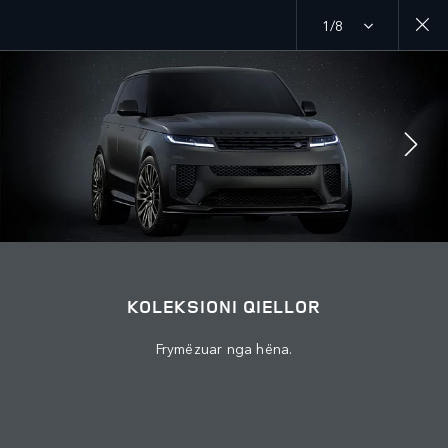
1/8
Zbuloni ofertën tonë aktuale për automjetet Range Rover
MENU
BASHKOHU ME BISEDËN
KOLEKSIONI QIELLOR
Frymëzuar nga hëna.