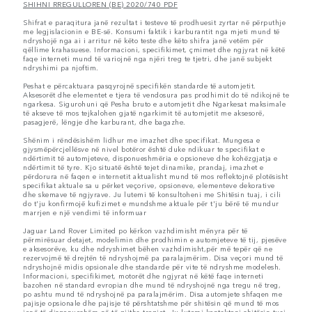
SHIHNI RREGULLOREN (BE) 2020/740 PDF
Shifrat e paraqitura janë rezultat i testeve të prodhuesit zyrtar në përputhje
me legjislacionin e BE-së. Konsumi faktik i karburantit nga mjeti mund të
ndryshojë nga ai i arritur në këto teste dhe këto shifra janë vetëm për
qëllime krahasuese. Informacioni, specifikimet, çmimet dhe ngjyrat në këtë
faqe interneti mund të variojnë nga njëri treg te tjetri, dhe janë subjekt
ndryshimi pa njoftim.
Peshat e përcaktuara pasqyrojnë specifikën standarde të automjetit.
Aksesorët dhe elementet e tjera të vendosura pas prodhimit do të ndikojnë te
ngarkesa. Sigurohuni që Pesha bruto e automjetit dhe Ngarkesat maksimale
të akseve të mos tejkalohen gjatë ngarkimit të automjetit me aksesorë,
pasagjerë, lëngje dhe karburant, dhe bagazhe.
Shënim i rëndësishëm lidhur me imazhet dhe specifikat. Mungesa e
gjysmëpërcjellësve në nivel botëror është duke ndikuar te specifikat e
ndërtimit të automjeteve, disponueshmëria e opsioneve dhe kohëzgjatja e
ndërtimit të tyre. Kjo situatë është tejet dinamike, prandaj, imazhet e
përdorura në faqen e internetit aktualisht mund të mos reflektojnë plotësisht
specifikat aktuale sa u përket veçorive, opsioneve, elementeve dekorative
dhe skemave të ngjyrave. Ju lutemi të konsultoheni me Shitësin tuaj, i cili
do t'ju konfirmojë kufizimet e mundshme aktuale për t'ju bërë të mundur
marrjen e një vendimi të informuar
Jaguar Land Rover Limited po kërkon vazhdimisht mënyra për të
përmirësuar detajet, modelimin dhe prodhimin e automjeteve të tij, pjesëve
e aksesorëve, ku dhe ndryshimet bëhen vazhdimisht,për më tepër që ne
rezervojmë të drejtën të ndryshojmë pa paralajmërim. Disa veçori mund të
ndryshojnë midis opsionale dhe standarde për vite të ndryshme modelesh.
Informacioni, specifikimet, motorët dhe ngjyrat në këtë faqe interneti
bazohen në standard evropian dhe mund të ndryshojnë nga tregu në treg,
po ashtu mund të ndryshojnë pa paralajmërim. Disa automjete shfaqen me
pajisje opsionale dhe pajisje të përshtatshme për shitësin që mund të mos
jenë të disponueshëm në të gjitha tregjet. Ju lutemi kontaktoni shitësin tuaj