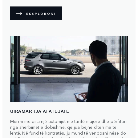
EKSPLORONI
QIRAMARRJA AFATGJATË
Merrni me qira një automjet me tarifë mujore dhe përfitoni
nga shërbimet e dobishme, që jua bëjnë ditën më të
lehtë. Në fund të kontratës, ju mund të vendosni nëse do