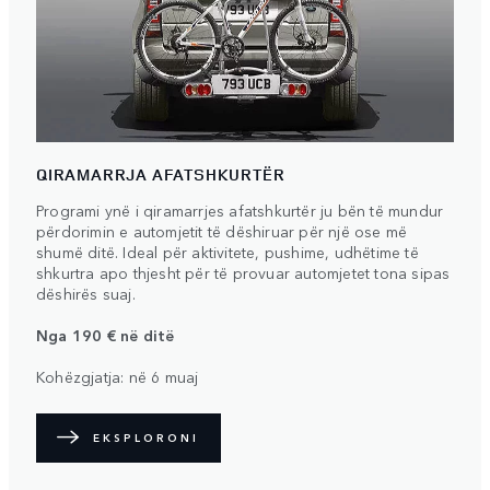
QIRAMARRJA AFATSHKURTËR
Programi ynë i qiramarrjes afatshkurtër ju bën të mundur
përdorimin e automjetit të dëshiruar për një ose më
shumë ditë. Ideal për aktivitete, pushime, udhëtime të
shkurtra apo thjesht për të provuar automjetet tona sipas
dëshirës suaj.
Nga 190 € në ditë
Kohëzgjatja: në 6 muaj
EKSPLORONI