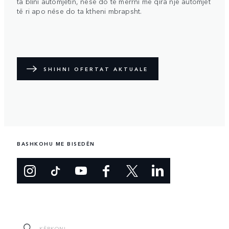
ta blini automjetin, nëse do të merrni me qira një automjet
të ri apo nëse do ta ktheni mbrapsht.
SHIHNI OFERTAT AKTUALE
BASHKOHU ME BISEDËN