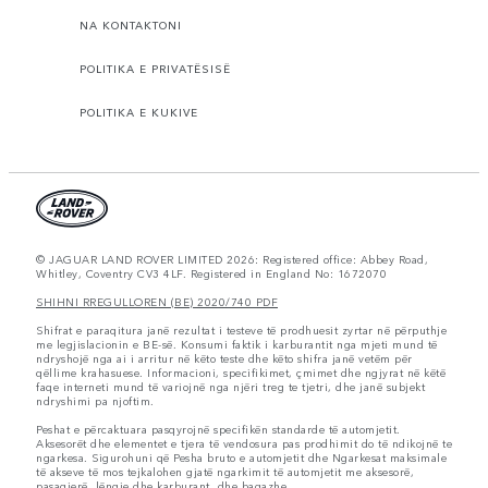
NA KONTAKTONI
POLITIKA E PRIVATËSISË
POLITIKA E KUKIVE
© JAGUAR LAND ROVER LIMITED 2026: Registered office: Abbey Road,
Whitley, Coventry CV3 4LF. Registered in England No: 1672070
SHIHNI RREGULLOREN (BE) 2020/740 PDF
Shifrat e paraqitura janë rezultat i testeve të prodhuesit zyrtar në përputhje
me legjislacionin e BE-së. Konsumi faktik i karburantit nga mjeti mund të
ndryshojë nga ai i arritur në këto teste dhe këto shifra janë vetëm për
qëllime krahasuese. Informacioni, specifikimet, çmimet dhe ngjyrat në këtë
faqe interneti mund të variojnë nga njëri treg te tjetri, dhe janë subjekt
ndryshimi pa njoftim.
Peshat e përcaktuara pasqyrojnë specifikën standarde të automjetit.
Aksesorët dhe elementet e tjera të vendosura pas prodhimit do të ndikojnë te
ngarkesa. Sigurohuni që Pesha bruto e automjetit dhe Ngarkesat maksimale
të akseve të mos tejkalohen gjatë ngarkimit të automjetit me aksesorë,
pasagjerë, lëngje dhe karburant, dhe bagazhe.