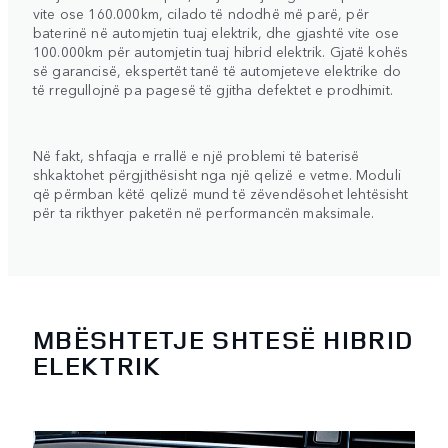
vite ose 160.000km, cilado të ndodhë më parë, për
baterinë në automjetin tuaj elektrik, dhe gjashtë vite ose
100.000km për automjetin tuaj hibrid elektrik. Gjatë kohës
së garancisë, ekspertët tanë të automjeteve elektrike do
të rregullojnë pa pagesë të gjitha defektet e prodhimit.
Në fakt, shfaqja e rrallë e një problemi të baterisë
shkaktohet përgjithësisht nga një qelizë e vetme. Moduli
që përmban këtë qelizë mund të zëvendësohet lehtësisht
për ta rikthyer paketën në performancën maksimale.
MBËSHTETJE SHTESË HIBRID
ELEKTRIK