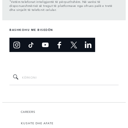
1
Vetëm telefonat inteligjentë të përputhshëm. Në varësi të
disponueshmërisë së tregut të platformave nga ofrues palë e tretë
dhe sinjalit të telefonit celular.
BASHKOHU ME BISEDËN
CAREERS
KUSHTE DHE AFATE