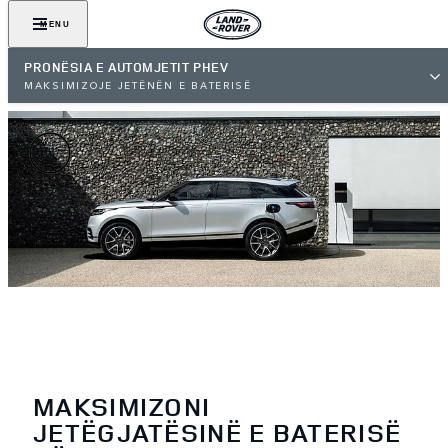
MENU
PRONËSIA E AUTOMJETIT PHEV
MAKSIMIZOJE JETËNËN E BATERISË
MAKSIMIZONI
JETËGJATËSINË E BATERISË