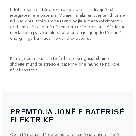
I ftohti ose nxehtësia ekstreme mund të ndikojnë në
jetëgjatësinë e baterisë. Mbajeni makinën tuaj të lidhur në
një karikues shtëpie dhe teknologjia e menaxhimit termik
do ta mbajë baterinë në temperaturën optimale. Përdorni
modalitetin parakushtues dhe automjeti juaj do të marrë
energji nga karikuesi në vend të baterisë.
Kini kujdes në kushte të ftohta pasi ngasja shumë e
shpejtë mund të stresojë baterinë dhe mund të ndikojë
në efikasitetin.
PREMTOJA JONË E BATERISË
ELEKTRIKE
Që ju të ndiheni të qetë, ne ju ofrojmë garanci për tetë