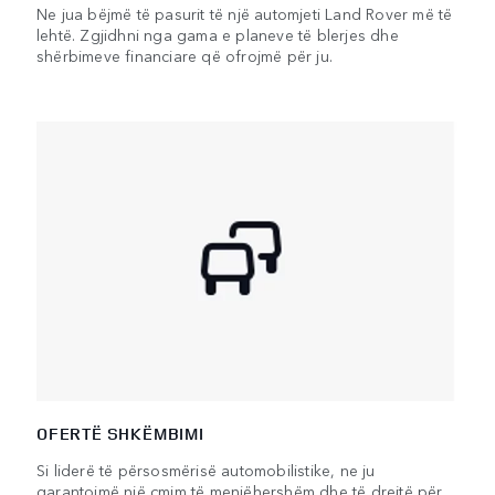
Ne jua bëjmë të pasurit të një automjeti Land Rover më të
lehtë. Zgjidhni nga gama e planeve të blerjes dhe
shërbimeve financiare që ofrojmë për ju.
OFERTË SHKËMBIMI
Si liderë të përsosmërisë automobilistike, ne ju
garantojmë një çmim të menjëhershëm dhe të drejtë për