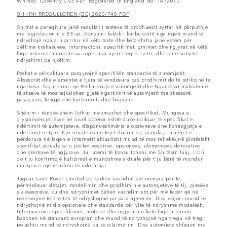
Whitley, Coventry CV3 4LF. Registered in England No: 1672070
SHIHNI RREGULLOREN (BE) 2020/740 PDF
Shifrat e paraqitura janë rezultat i testeve të prodhuesit zyrtar në përputhje
me legjislacionin e BE-së. Konsumi faktik i karburantit nga mjeti mund të
ndryshojë nga ai i arritur në këto teste dhe këto shifra janë vetëm për
qëllime krahasuese. Informacioni, specifikimet, çmimet dhe ngjyrat në këtë
faqe interneti mund të variojnë nga njëri treg te tjetri, dhe janë subjekt
ndryshimi pa njoftim.
Peshat e përcaktuara pasqyrojnë specifikën standarde të automjetit.
Aksesorët dhe elementet e tjera të vendosura pas prodhimit do të ndikojnë te
ngarkesa. Sigurohuni që Pesha bruto e automjetit dhe Ngarkesat maksimale
të akseve të mos tejkalohen gjatë ngarkimit të automjetit me aksesorë,
pasagjerë, lëngje dhe karburant, dhe bagazhe.
Shënim i rëndësishëm lidhur me imazhet dhe specifikat. Mungesa e
gjysmëpërcjellësve në nivel botëror është duke ndikuar te specifikat e
ndërtimit të automjeteve, disponueshmëria e opsioneve dhe kohëzgjatja e
ndërtimit të tyre. Kjo situatë është tejet dinamike, prandaj, imazhet e
përdorura në faqen e internetit aktualisht mund të mos reflektojnë plotësisht
specifikat aktuale sa u përket veçorive, opsioneve, elementeve dekorative
dhe skemave të ngjyrave. Ju lutemi të konsultoheni me Shitësin tuaj, i cili
do t'ju konfirmojë kufizimet e mundshme aktuale për t'ju bërë të mundur
marrjen e një vendimi të informuar
Jaguar Land Rover Limited po kërkon vazhdimisht mënyra për të
përmirësuar detajet, modelimin dhe prodhimin e automjeteve të tij, pjesëve
e aksesorëve, ku dhe ndryshimet bëhen vazhdimisht,për më tepër që ne
rezervojmë të drejtën të ndryshojmë pa paralajmërim. Disa veçori mund të
ndryshojnë midis opsionale dhe standarde për vite të ndryshme modelesh.
Informacioni, specifikimet, motorët dhe ngjyrat në këtë faqe interneti
bazohen në standard evropian dhe mund të ndryshojnë nga tregu në treg,
po ashtu mund të ndryshojnë pa paralajmërim. Disa automjete shfaqen me