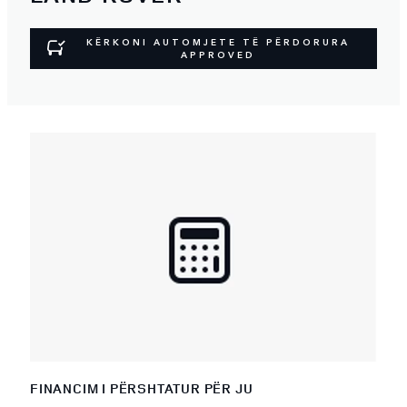
KËRKONI AUTOMJETE TË PËRDORURA
APPROVED
FINANCIM I PËRSHTATUR PËR JU