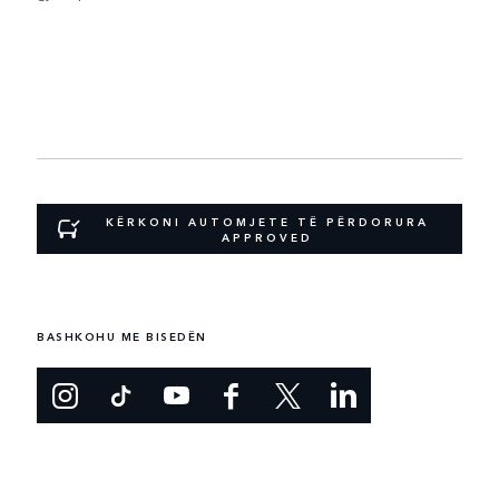
KËRKONI AUTOMJETE TË PËRDORURA
APPROVED
BASHKOHU ME BISEDËN