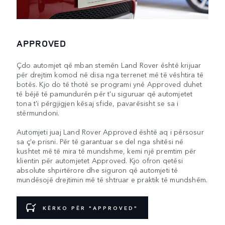
APPROVED
Çdo automjet që mban stemën Land Rover është krijuar
për drejtim komod në disa nga terrenet më të vështira të
botës. Kjo do të thotë se programi ynë Approved duhet
të bëjë të pamundurën për t'u siguruar që automjetet
tona t'i përgjigjen kësaj sfide, pavarësisht se sa i
stërmundoni.
Automjeti juaj Land Rover Approved është aq i përsosur
sa ç'e prisni. Për të garantuar se del nga shitësi në
kushtet më të mira të mundshme, kemi një premtim për
klientin për automjetet Approved. Kjo ofron qetësi
absolute shpirtërore dhe siguron që automjeti të
mundësojë drejtimin më të shtruar e praktik të mundshëm.
KËRKO PËR "APPROVED"