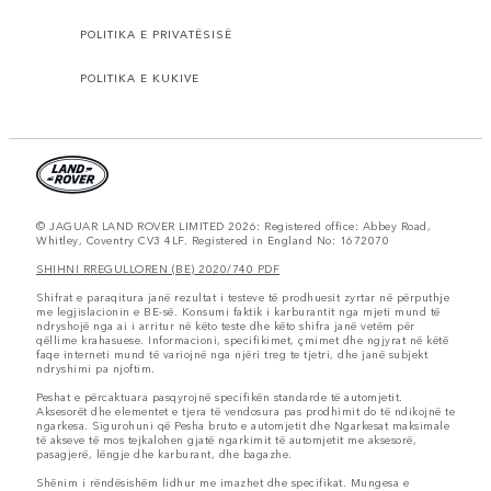
POLITIKA E PRIVATËSISË
POLITIKA E KUKIVE
© JAGUAR LAND ROVER LIMITED 2026: Registered office: Abbey Road,
Whitley, Coventry CV3 4LF. Registered in England No: 1672070
SHIHNI RREGULLOREN (BE) 2020/740 PDF
Shifrat e paraqitura janë rezultat i testeve të prodhuesit zyrtar në përputhje
me legjislacionin e BE-së. Konsumi faktik i karburantit nga mjeti mund të
ndryshojë nga ai i arritur në këto teste dhe këto shifra janë vetëm për
qëllime krahasuese. Informacioni, specifikimet, çmimet dhe ngjyrat në këtë
faqe interneti mund të variojnë nga njëri treg te tjetri, dhe janë subjekt
ndryshimi pa njoftim.
Peshat e përcaktuara pasqyrojnë specifikën standarde të automjetit.
Aksesorët dhe elementet e tjera të vendosura pas prodhimit do të ndikojnë te
ngarkesa. Sigurohuni që Pesha bruto e automjetit dhe Ngarkesat maksimale
të akseve të mos tejkalohen gjatë ngarkimit të automjetit me aksesorë,
pasagjerë, lëngje dhe karburant, dhe bagazhe.
Shënim i rëndësishëm lidhur me imazhet dhe specifikat. Mungesa e