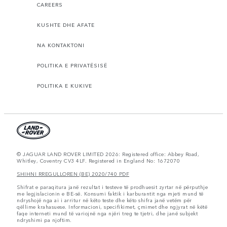
CAREERS
KUSHTE DHE AFATE
NA KONTAKTONI
POLITIKA E PRIVATËSISË
POLITIKA E KUKIVE
© JAGUAR LAND ROVER LIMITED 2026: Registered office: Abbey Road,
Whitley, Coventry CV3 4LF. Registered in England No: 1672070
SHIHNI RREGULLOREN (BE) 2020/740 PDF
Shifrat e paraqitura janë rezultat i testeve të prodhuesit zyrtar në përputhje
me legjislacionin e BE-së. Konsumi faktik i karburantit nga mjeti mund të
ndryshojë nga ai i arritur në këto teste dhe këto shifra janë vetëm për
qëllime krahasuese. Informacioni, specifikimet, çmimet dhe ngjyrat në këtë
faqe interneti mund të variojnë nga njëri treg te tjetri, dhe janë subjekt
ndryshimi pa njoftim.