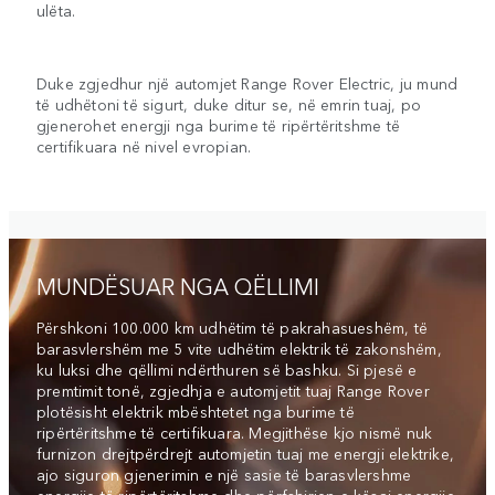
ulëta.
Duke zgjedhur një automjet Range Rover Electric, ju mund
të udhëtoni të sigurt, duke ditur se, në emrin tuaj, po
gjenerohet energji nga burime të ripërtëritshme të
certifikuara në nivel evropian.
MUNDËSUAR NGA QËLLIMI
Përshkoni 100.000 km udhëtim të pakrahasueshëm, të
barasvlershëm me 5 vite udhëtim elektrik të zakonshëm,
ku luksi dhe qëllimi ndërthuren së bashku. Si pjesë e
premtimit tonë, zgjedhja e automjetit tuaj Range Rover
plotësisht elektrik mbështetet nga burime të
ripërtëritshme të certifikuara. Megjithëse kjo nismë nuk
furnizon drejtpërdrejt automjetin tuaj me energji elektrike,
ajo siguron gjenerimin e një sasie të barasvlershme