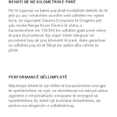
REHATI QË NË KILOMETRIN E PARË
Për të siguruar se kalimi juaj drejt modalitetit elektrik do të
jetë po aq i rehatshëm sa edhe vetë udhëtimi me mjetet
tona, ne sigurojmë Garanci Evropiane të Origjinës për
çdo model Range Rover Electric të shitur, e
barasvlershme me 100.000 km udhëtim gjatë pesë viteve
të para të pronësisë. Kjo siguri është integruar në
pronësinë tuaj që prej kilometrit të parë, duke garantuar
se udhëtimi juaj do të fillojë me qetësi dhe rafinim të
plotë.
PERFORMANCË QËLLIMPLOTË
Nëpërmjet shtimit të një vëllimi të barasvlershëm energjie
të ripërtëritshme në rrjet, ne mbështesim në mënyrë aktive
zgjerimin e infrastrukturës evropiane të energjisë së
ripërtëritshme. Ky është një kontribut domethënës, që
përkon me elegancën e udhëtimit tuaj.