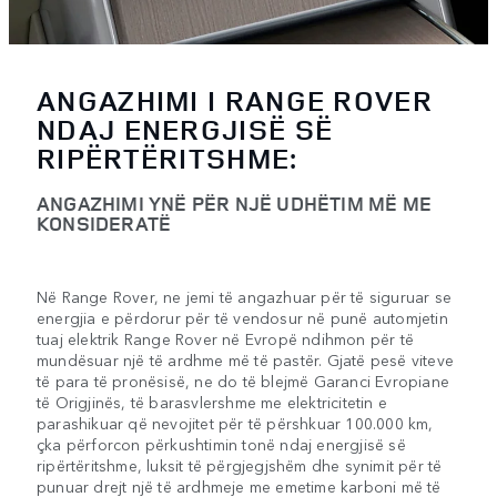
ANGAZHIMI I RANGE ROVER
NDAJ ENERGJISË SË
RIPËRTËRITSHME:
ANGAZHIMI YNË PËR NJË UDHËTIM MË ME
KONSIDERATË
Në Range Rover, ne jemi të angazhuar për të siguruar se
energjia e përdorur për të vendosur në punë automjetin
tuaj elektrik Range Rover në Evropë ndihmon për të
mundësuar një të ardhme më të pastër. Gjatë pesë viteve
të para të pronësisë, ne do të blejmë Garanci Evropiane
të Origjinës, të barasvlershme me elektricitetin e
parashikuar që nevojitet për të përshkuar 100.000 km,
çka përforcon përkushtimin tonë ndaj energjisë së
ripërtëritshme, luksit të përgjegjshëm dhe synimit për të
punuar drejt një të ardhmeje me emetime karboni më të