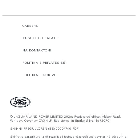
CAREERS
KUSHTE DHE AFATE
NA KONTAKTONI
POLITIKA E PRIVATËSISË
POLITIKA E KUKIVE
© JAGUAR LAND ROVER LIMITED 2026: Registered office: Abbey Road,
Whitley, Coventry CV3 4LF. Registered in England No: 1672070
SHIHNI RREGULLOREN (BE) 2020/740 PDF
Shifrat e paraqitura janë rezultat i testeve të prodhuesit zyrtar në përputhje