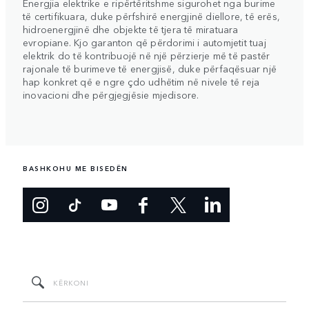
Energjia elektrike e ripërtëritshme sigurohet nga burime
të certifikuara, duke përfshirë energjinë diellore, të erës,
hidroenergjinë dhe objekte të tjera të miratuara
evropiane. Kjo garanton që përdorimi i automjetit tuaj
elektrik do të kontribuojë në një përzierje më të pastër
rajonale të burimeve të energjisë, duke përfaqësuar një
hap konkret që e ngre çdo udhëtim në nivele të reja
inovacioni dhe përgjegjësie mjedisore.
BASHKOHU ME BISEDËN