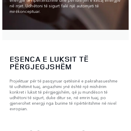
energjie të ripërtëritshme dhe përfshirjen e kësaj energjie
në rrjet. Udhëtoni të sigurt falë një automjeti të
mirëkonceptuar.
ESENCA E LUKSIT TË
PËRGJEGJSHËM
Projektuar për të pasqyruar qetësinë e pakrahasueshme
të udhëtimit tuaj, angazhimi ynë është një mishërim
konkret i luksit të përgjegjshëm, që ju mundëson të
udhëtoni të sigurt, duke ditur se, në emrin tuaj, po
gjenerohet energji nga burime të ripërtëritshme në nivel
evropian.