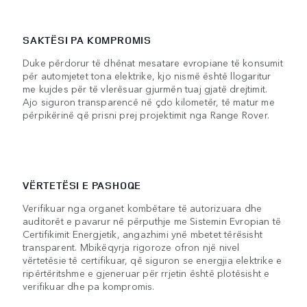
SAKTËSI PA KOMPROMIS
Duke përdorur të dhënat mesatare evropiane të konsumit
për automjetet tona elektrike, kjo nismë është llogaritur
me kujdes për të vlerësuar gjurmën tuaj gjatë drejtimit.
Ajo siguron transparencë në çdo kilometër, të matur me
përpikërinë që prisni prej projektimit nga Range Rover.
VËRTETËSI E PASHOQE
Verifikuar nga organet kombëtare të autorizuara dhe
auditorët e pavarur në përputhje me Sistemin Evropian të
Certifikimit Energjetik, angazhimi ynë mbetet tërësisht
transparent. Mbikëqyrja rigoroze ofron një nivel
vërtetësie të certifikuar, që siguron se energjia elektrike e
ripërtëritshme e gjeneruar për rrjetin është plotësisht e
verifikuar dhe pa kompromis.