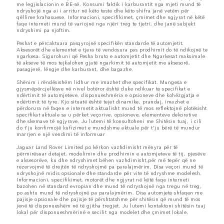
me legjislacionin e BE-së. Konsumi faktik i karburantit nga mjeti mund të
ndryshojë nga ai i arritur në këto teste dhe këto shifra janë vetëm për
qëllime krahasuese. Informacioni, specifikimet, çmimet dhe ngjyrat në këtë
faqe interneti mund të variojnë nga njëri treg te tjetri, dhe janë subjekt
ndryshimi pa njoftim.
Peshat e përcaktuara pasqyrojnë specifikën standarde të automjetit.
Aksesorët dhe elementet e tjera të vendosura pas prodhimit do të ndikojnë te
ngarkesa. Sigurohuni që Pesha bruto e automjetit dhe Ngarkesat maksimale
të akseve të mos tejkalohen gjatë ngarkimit të automjetit me aksesorë,
pasagjerë, lëngje dhe karburant, dhe bagazhe.
Shënim i rëndësishëm lidhur me imazhet dhe specifikat. Mungesa e
gjysmëpërcjellësve në nivel botëror është duke ndikuar te specifikat e
ndërtimit të automjeteve, disponueshmëria e opsioneve dhe kohëzgjatja e
ndërtimit të tyre. Kjo situatë është tejet dinamike, prandaj, imazhet e
përdorura në faqen e internetit aktualisht mund të mos reflektojnë plotësisht
specifikat aktuale sa u përket veçorive, opsioneve, elementeve dekorative
dhe skemave të ngjyrave. Ju lutemi të konsultoheni me Shitësin tuaj, i cili
do t'ju konfirmojë kufizimet e mundshme aktuale për t'ju bërë të mundur
marrjen e një vendimi të informuar
Jaguar Land Rover Limited po kërkon vazhdimisht mënyra për të
përmirësuar detajet, modelimin dhe prodhimin e automjeteve të tij, pjesëve
e aksesorëve, ku dhe ndryshimet bëhen vazhdimisht,për më tepër që ne
rezervojmë të drejtën të ndryshojmë pa paralajmërim. Disa veçori mund të
ndryshojnë midis opsionale dhe standarde për vite të ndryshme modelesh.
Informacioni, specifikimet, motorët dhe ngjyrat në këtë faqe interneti
bazohen në standard evropian dhe mund të ndryshojnë nga tregu në treg,
po ashtu mund të ndryshojnë pa paralajmërim. Disa automjete shfaqen me
pajisje opsionale dhe pajisje të përshtatshme për shitësin që mund të mos
jenë të disponueshëm në të gjitha tregjet. Ju lutemi kontaktoni shitësin tuaj
lokal për disponueshmërinë e secilit nga modelet dhe çmimet lokale.