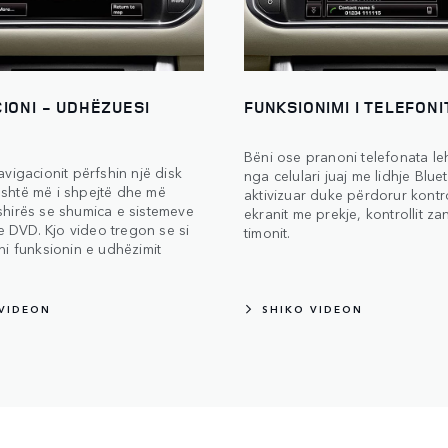
IONI - UDHËZUESI
FUNKSIONIMI I TELEFONI
Bëni ose pranoni telefonata le
navigacionit përfshin një disk
nga celulari juaj me lidhje Blue
është më i shpejtë dhe më
aktivizuar duke përdorur kontro
shirës se shumica e sistemeve
ekranit me prekje, kontrollit za
 DVD. Kjo video tregon se si
timonit.
oni funksionin e udhëzimit
 VIDEON
SHIKO VIDEON