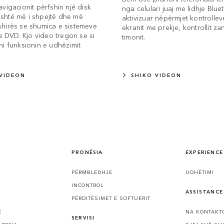
navigacionit përfshin një disk
nga celulari juaj me lidhje Blue
është më i shpejtë dhe më
aktivizuar nëpërmjet kontrollev
shirës se shumica e sistemeve
ekranit me prekje, kontrollit za
 DVD. Kjo video tregon se si
timonit.
oni funksionin e udhëzimit
 VIDEON
SHIKO VIDEON
PRONËSIA
EXPERIENCE
PËRMBLEDHJE
UDHËTIMI
INCONTROL
ASSISTANCE
PËRDITËSIMET E SOFTUERIT
Ë
NA KONTAKT
SERVISI