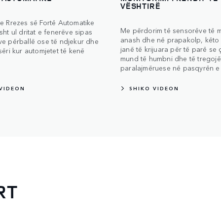
VËSHTIRË
 e Rrezes së Fortë Automatike
Me përdorim të sensorëve të 
sht ul dritat e fenerëve sipas
anash dhe në prapakolp, këto
ve përballë ose të ndjekur dhe
janë të krijuara për të parë se 
sëri kur automjetet të kenë
mund të humbni dhe të tregojë 
paralajmëruese në pasqyrën e
 VIDEON
SHIKO VIDEON
RT