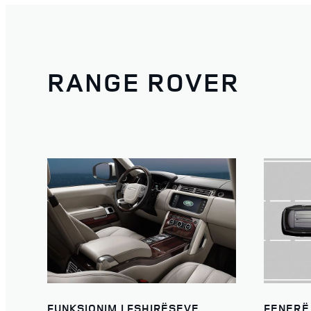
RANGE ROVER
FUNKSIONIM I FSHIRËSEVE
FENERË