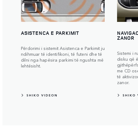
ASISTENCA E PARKIMIT
NAVIGAC
ZANOR
Përdorimi i sistemit Asistenca e Parkimit ju
Sistemi i 
ndihmuar të identifikoni, të futeni dhe të
disku që 
dilni nga hapësira parkimi të ngushta më
gjithëpërf
lehtësisht.
me CD ose
të aktiviz
zanor.
SHIKO VIDEON
SHIKO