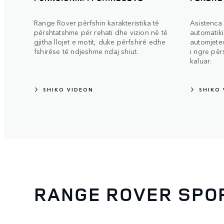
Range Rover përfshin karakteristika të
Asistenca
përshtatshme për rehati dhe vizion në të
automatiki
gjitha llojet e motit, duke përfshirë edhe
automjete
fshirëse të ndjeshme ndaj shiut.
i ngre për
kaluar.
SHIKO VIDEON
SHIKO
RANGE ROVER SPO