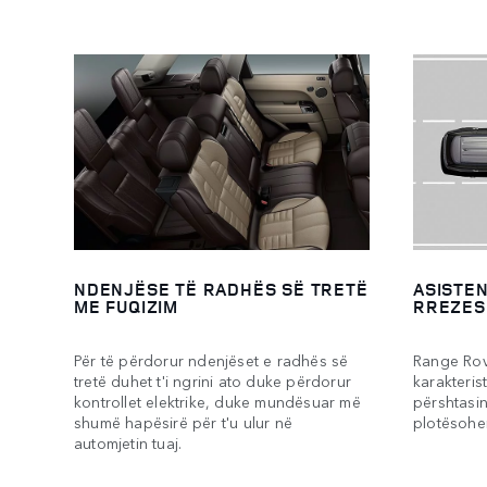
NDENJËSE TË RADHËS SË TRETË
ASISTE
ME FUQIZIM
RREZES
Për të përdorur ndenjëset e radhës së
Range Rov
tretë duhet t'i ngrini ato duke përdorur
karakteris
kontrollet elektrike, duke mundësuar më
përshtasin
shumë hapësirë për t'u ulur në
plotësohe
automjetin tuaj.