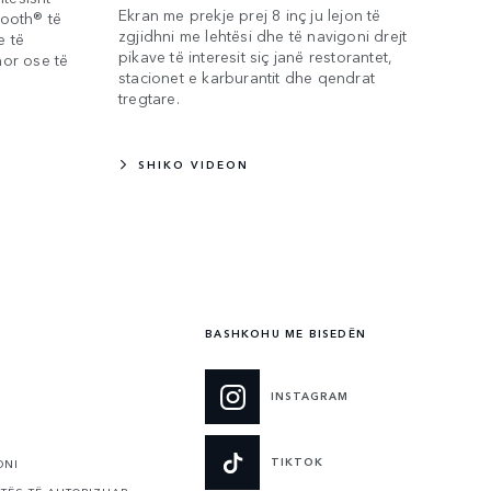
Ekran me prekje prej 8 inç ju lejon të
tooth® të
zgjidhni me lehtësi dhe të navigoni drejt
e të
pikave të interesit siç janë restorantet,
nor ose të
stacionet e karburantit dhe qendrat
tregtare.
SHIKO VIDEON
BASHKOHU ME BISEDËN
INSTAGRAM
TIKTOK
ONI