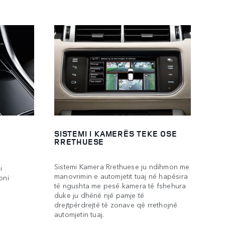
T
SISTEMI I KAMERËS TEKE OSE
RRETHUESE
ë
Sistemi Kamera Rrethuese ju ndihmon me
i
manovrimin e automjetit tuaj në hapësira
oni
të ngushta me pesë kamera të fshehura
duke ju dhënë një pamje të
drejtpërdrejtë të zonave që rrethojnë
automjetin tuaj.