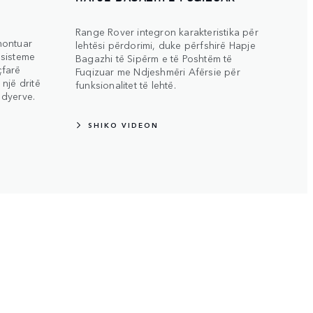
Range Rover integron karakteristika për
montuar
lehtësi përdorimi, duke përfshirë Hapje
 sisteme
Bagazhi të Sipërm e të Poshtëm të
çfarë
Fuqizuar me Ndjeshmëri Afërsie për
një dritë
funksionalitet të lehtë.
 dyerve.
SHIKO VIDEON