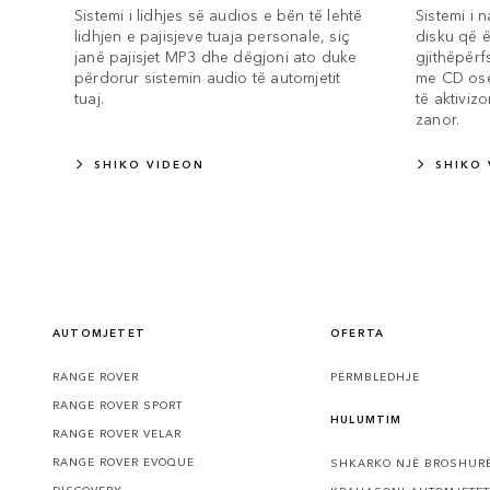
Sistemi i lidhjes së audios e bën të lehtë
Sistemi i 
lidhjen e pajisjeve tuaja personale, siç
disku që 
janë pajisjet MP3 dhe dëgjoni ato duke
gjithëpërf
përdorur sistemin audio të automjetit
me CD ose
tuaj.
të aktiviz
zanor.
SHIKO VIDEON
SHIKO
AUTOMJETET
OFERTA
RANGE ROVER
PËRMBLEDHJE
RANGE ROVER SPORT
HULUMTIM
RANGE ROVER VELAR
RANGE ROVER EVOQUE
SHKARKO NJË BROSHUR
DISCOVERY