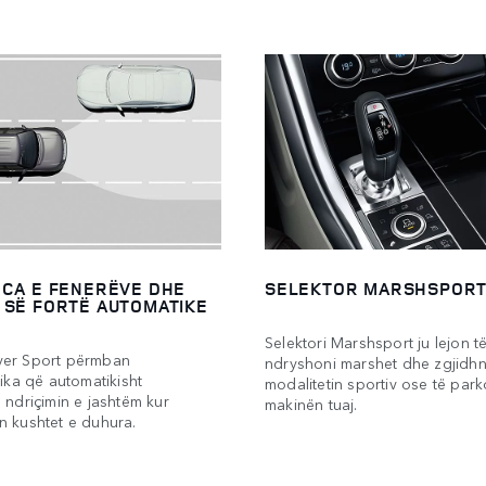
NCA E FENERËVE DHE
SELEKTOR MARSHSPOR
 SË FORTË AUTOMATIKE
Selektori Marshsport ju lejon t
er Sport përmban
ndryshoni marshet dhe zgjidhn
tika që automatikisht
modalitetin sportiv ose të park
 ndriçimin e jashtëm kur
makinën tuaj.
n kushtet e duhura.