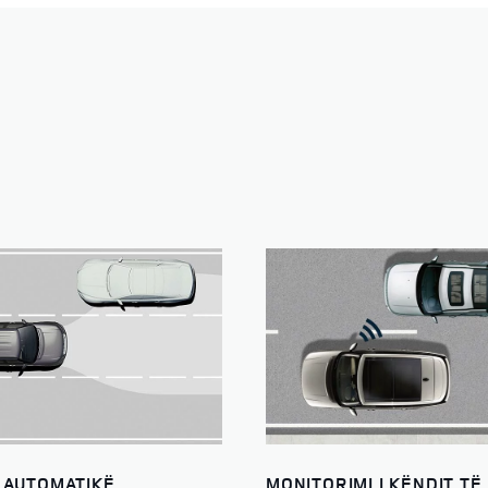
 AUTOMATIKË
MONITORIMI I KËNDIT TË