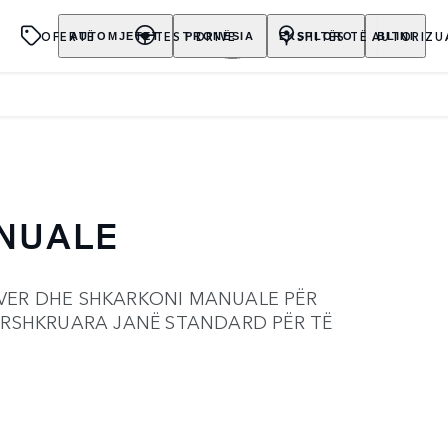
OFERTË
TEST DRIVE
SHITËS TË AUTORIZU
AUTOMJETET
PRONËSIA
EKSPLORO
BLINI
NUALE
OVER DHE SHKARKONI MANUALE PËR
PËRSHKRUARA JANË STANDARD PËR TË