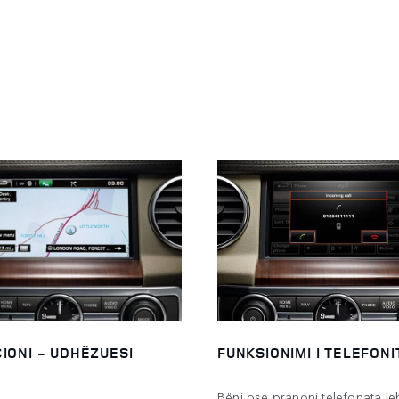
IONI - UDHËZUESI
FUNKSIONIMI I TELEFONI
Bëni ose pranoni telefonata le