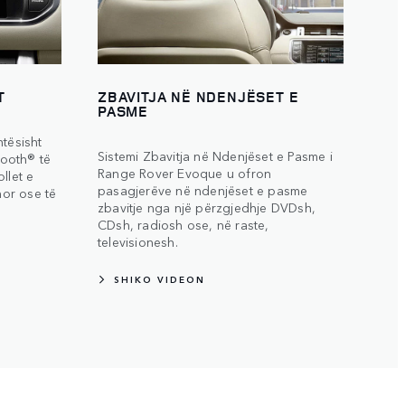
T
ZBAVITJA NË NDENJËSET E
PASME
htësisht
Sistemi Zbavitja në Ndenjëset e Pasme i
tooth® të
Range Rover Evoque u ofron
llet e
pasagjerëve në ndenjëset e pasme
nor ose të
zbavitje nga një përzgjedhje DVDsh,
CDsh, radiosh ose, në raste,
televisionesh.
SHIKO VIDEON