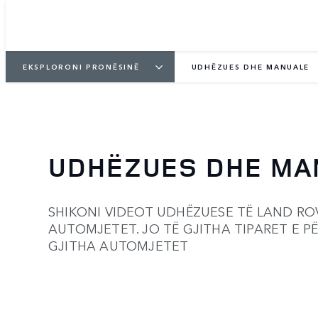
EKSPLORONI PRONËSINË
UDHËZUES DHE MANUALE
UDHËZUES DHE MA
SHIKONI VIDEOT UDHËZUESE TË LAND R
AUTOMJETET. JO TË GJITHA TIPARET E 
GJITHA AUTOMJETET