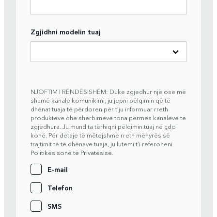
Zgjidhni modelin tuaj
NJOFTIM I RËNDËSISHËM: Duke zgjedhur një ose më
shumë kanale komunikimi, ju jepni pëlqimin që të
dhënat tuaja të përdoren për t’ju informuar rreth
produkteve dhe shërbimeve tona përmes kanaleve të
zgjedhura. Ju mund ta tërhiqni pëlqimin tuaj në çdo
kohë. Për detaje të mëtejshme rreth mënyrës së
trajtimit të të dhënave tuaja, ju lutemi t’i referoheni
Politikës sonë të Privatësisë
.
E-mail
Telefon
SMS