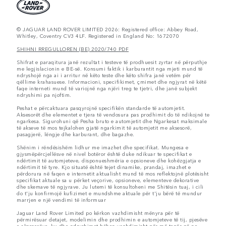
© JAGUAR LAND ROVER LIMITED 2026: Registered office: Abbey Road,
Whitley, Coventry CV3 4LF. Registered in England No: 1672070
SHIHNI RREGULLOREN (BE) 2020/740 PDF
Shifrat e paraqitura janë rezultat i testeve të prodhuesit zyrtar në përputhje
me legjislacionin e BE-së. Konsumi faktik i karburantit nga mjeti mund të
ndryshojë nga ai i arritur në këto teste dhe këto shifra janë vetëm për
qëllime krahasuese. Informacioni, specifikimet, çmimet dhe ngjyrat në këtë
faqe interneti mund të variojnë nga njëri treg te tjetri, dhe janë subjekt
ndryshimi pa njoftim.
Peshat e përcaktuara pasqyrojnë specifikën standarde të automjetit.
Aksesorët dhe elementet e tjera të vendosura pas prodhimit do të ndikojnë te
ngarkesa. Sigurohuni që Pesha bruto e automjetit dhe Ngarkesat maksimale
të akseve të mos tejkalohen gjatë ngarkimit të automjetit me aksesorë,
pasagjerë, lëngje dhe karburant, dhe bagazhe.
Shënim i rëndësishëm lidhur me imazhet dhe specifikat. Mungesa e
gjysmëpërcjellësve në nivel botëror është duke ndikuar te specifikat e
ndërtimit të automjeteve, disponueshmëria e opsioneve dhe kohëzgjatja e
ndërtimit të tyre. Kjo situatë është tejet dinamike, prandaj, imazhet e
përdorura në faqen e internetit aktualisht mund të mos reflektojnë plotësisht
specifikat aktuale sa u përket veçorive, opsioneve, elementeve dekorative
dhe skemave të ngjyrave. Ju lutemi të konsultoheni me Shitësin tuaj, i cili
do t'ju konfirmojë kufizimet e mundshme aktuale për t'ju bërë të mundur
marrjen e një vendimi të informuar
Jaguar Land Rover Limited po kërkon vazhdimisht mënyra për të
përmirësuar detajet, modelimin dhe prodhimin e automjeteve të tij, pjesëve