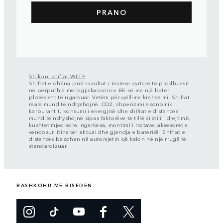
Shikoni shifrat WLTP.
Shifrat e dhëna janë rezultat i testeve zyrtare të prodhuesit
në përputhje me legjislacionin e BE-së me një bateri
plotësisht të ngarkuar. Vetëm për qëllime krahasimi. Shifrat
reale mund të ndryshojnë. CO2, shpenzimi ekonomik i
karburantit, konsumi i energjisë dhe shifrat e distancës
mund të ndryshojnë sipas faktorëve të tillë si stili i drejtimit,
kushtet mjedisore, ngarkesa, montimi i rrotave, aksesorët e
vendosur, itinerari aktual dhe gjendja e baterisë. Shifrat e
distancës bazohen në automjetin që kalon në një rrugë të
standardizuar.
BASHKOHU ME BISEDËN