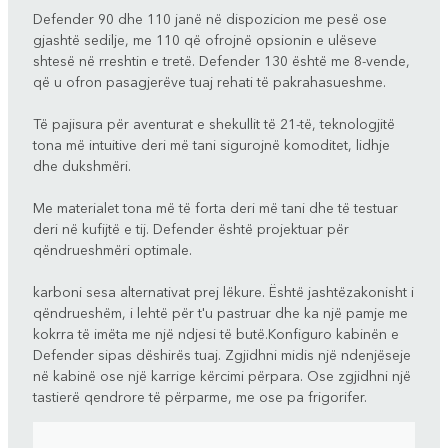
Defender 90 dhe 110 janë në dispozicion me pesë ose
gjashtë sedilje, me 110 që ofrojnë opsionin e ulëseve
shtesë në rreshtin e tretë. Defender 130 është me 8-vende,
që u ofron pasagjerëve tuaj rehati të pakrahasueshme.
Të pajisura për aventurat e shekullit të 21-të, teknologjitë
tona më intuitive deri më tani sigurojnë komoditet, lidhje
dhe dukshmëri.
Me materialet tona më të forta deri më tani dhe të testuar
deri në kufijtë e tij. Defender është projektuar për
qëndrueshmëri optimale.
karboni sesa alternativat prej lëkure. Është jashtëzakonisht i
qëndrueshëm, i lehtë për t'u pastruar dhe ka një pamje me
kokrra të imëta me një ndjesi të butë.Konfiguro kabinën e
Defender sipas dëshirës tuaj. Zgjidhni midis një ndenjëseje
në kabinë ose një karrige kërcimi përpara. Ose zgjidhni një
tastierë qendrore të përparme, me ose pa frigorifer.