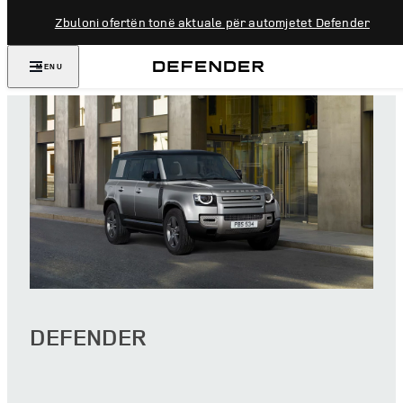
Zbuloni ofertën tonë aktuale për automjetet Defender
MENU
DEFENDER