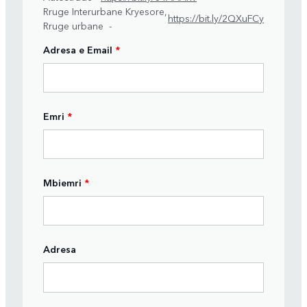
Rruge Interurbane Kryesore,
https://bit.ly/2QXuFCy
Rruge urbane -
Adresa e Email
*
Emri
*
Mbiemri
*
Adresa