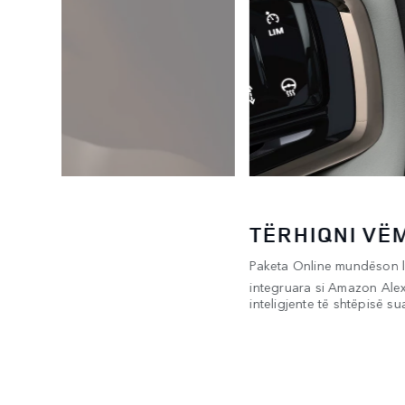
TËRHIQNI VË
u
Paketa Online mundëson li
juaj do të
integruara si Amazon Ale
inteligjente të shtëpisë sua