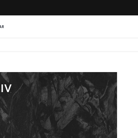
AR
IV