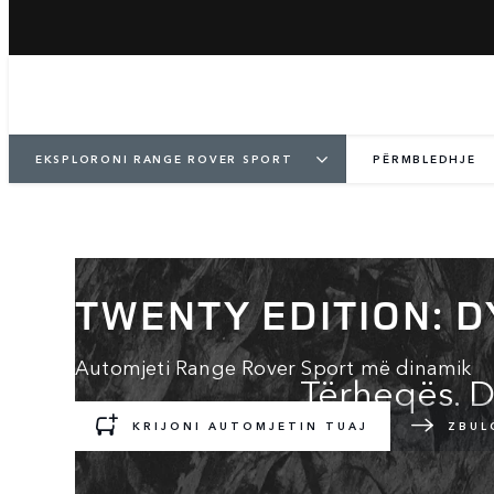
EKSPLORONI RANGE ROVER SPORT
PËRMBLEDHJE
TWENTY EDITION: D
Automjeti Range Rover Sport më dinamik
Tërheqës. D
KRIJONI AUTOMJETIN TUAJ
ZBUL