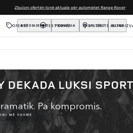
Zbuloni ofertën tonë aktuale për automjetet Range Rover
OFERTË
TEST DRIVE
SHITËS TË AUTORIZU
AUTOMJETET
PRONËSIA
EKSPLORO
BLINI
Y DEKADA LUKSI SPORT
ramatik. Pa kompromis.
ONI MË SHUMË