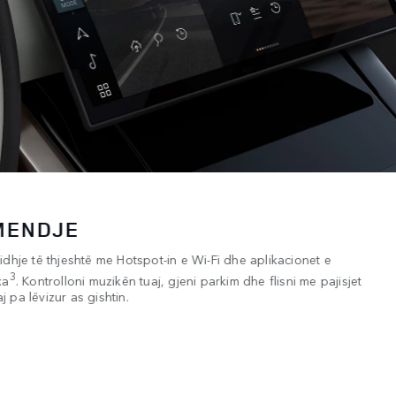
MENDJE
dhje të thjeshtë me Hotspot-in e Wi-Fi dhe aplikacionet e
3
xa
. Kontrolloni muzikën tuaj, gjeni parkim dhe flisni me pajisjet
j pa lëvizur as gishtin.