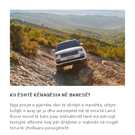
KU ËSHTË KËNAQËSIA NË BANESË?
Nga prirjet e pjerrëta deri te zbritjet e mprehta, shtyni
kufijtë e asaj që ju dhe automjetet më të mira të Land
Rover mund të bëni pasi instruktorët tanë me përvojë
testojnë aftësinë tuaj për drejtimin e makinës në rrugët
tona të zhvilluara posaçërisht.