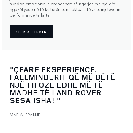
sundon emocionin e brendshëm të ngarjes me një ditë
ngazëllyese në të kulturën tonë aktuale të automjeteve me
performancë të lartë.
SHIKO FILMIN
"ÇFARË EKSPERIENCE.
FALEMINDERIT QË MË BËTË
NJË TIFOZE EDHE MË TË
MADHE TË LAND ROVER
SESA ISHA! "
MARIA, SPANJË