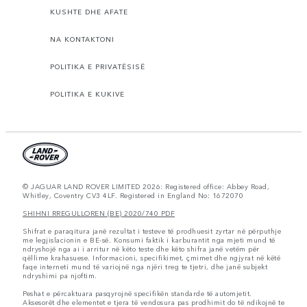
KUSHTE DHE AFATE
NA KONTAKTONI
POLITIKA E PRIVATËSISË
POLITIKA E KUKIVE
© JAGUAR LAND ROVER LIMITED 2026: Registered office: Abbey Road,
Whitley, Coventry CV3 4LF. Registered in England No: 1672070
SHIHNI RREGULLOREN (BE) 2020/740 PDF
Shifrat e paraqitura janë rezultat i testeve të prodhuesit zyrtar në përputhje
me legjislacionin e BE-së. Konsumi faktik i karburantit nga mjeti mund të
ndryshojë nga ai i arritur në këto teste dhe këto shifra janë vetëm për
qëllime krahasuese. Informacioni, specifikimet, çmimet dhe ngjyrat në këtë
faqe interneti mund të variojnë nga njëri treg te tjetri, dhe janë subjekt
ndryshimi pa njoftim.
Peshat e përcaktuara pasqyrojnë specifikën standarde të automjetit.
Aksesorët dhe elementet e tjera të vendosura pas prodhimit do të ndikojnë te