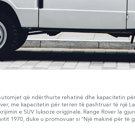
ë automjet që ndërthurte rehatinë dhe kapacitetin për
over, me kapacitetin për terren të pashtruar të një La
 krijimin e SUV luksoze origjinale. Range Rover la gju
vitit 1970, duke u promovuar si “Një makinë për të gj