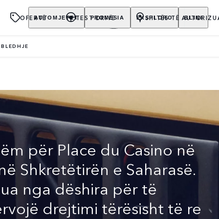
OFERTË
TEST DRIVE
SHITËS TË AUTORIZU
AUTOMJETET
PRONËSIA
EKSPLORO
BLINI
MBLEDHJE
JINALE
hëm për Place du Casino në
ë Shkretëtirën e Saharasë.
jua nga dëshira për të
ojë drejtimi tërësisht të re