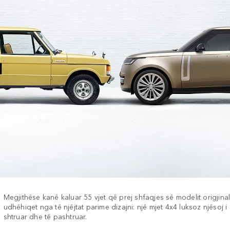
Megjithëse kanë kaluar 55 vjet që prej shfaqjes së modelit origjin
udhëhiqet nga të njëjtat parime dizajni: një mjet 4x4 luksoz njësoj i 
shtruar dhe të pashtruar.