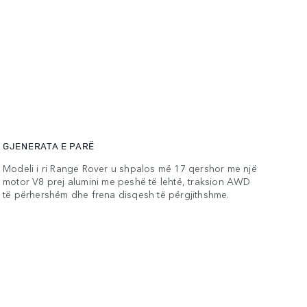
GJENERATA E PARË
Modeli i ri Range Rover u shpalos më 17 qershor me një
motor V8 prej alumini me peshë të lehtë, traksion AWD
të përhershëm dhe frena disqesh të përgjithshme.