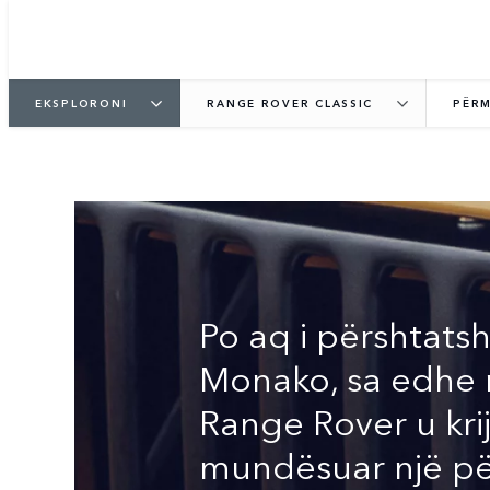
EKSPLORONI
RANGE ROVER CLASSIC
PËR
SUV LUKSOZE ORIG
Po aq i përshtats
Monako, sa edhe n
Range Rover u kri
mundësuar një përv