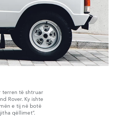
 terren të shtruar
nd Rover. Ky ishte
rmën e tij në botë
itha qëllimet”.