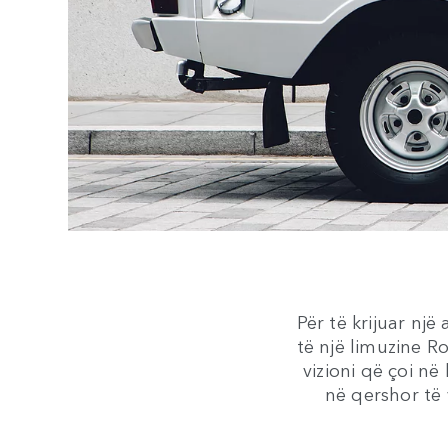
Për të krijuar nj
të një limuzine R
vizioni që çoi në
në qershor të 