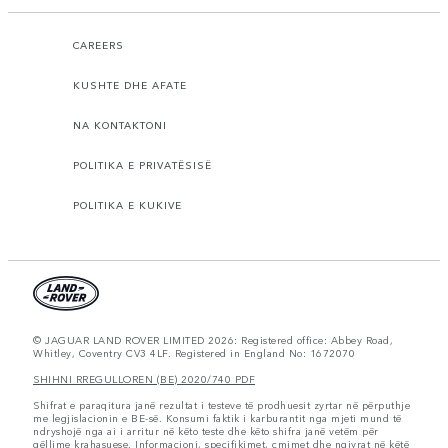
CAREERS
KUSHTE DHE AFATE
NA KONTAKTONI
POLITIKA E PRIVATËSISË
POLITIKA E KUKIVE
© JAGUAR LAND ROVER LIMITED 2026: Registered office: Abbey Road,
Whitley, Coventry CV3 4LF. Registered in England No: 1672070
SHIHNI RREGULLOREN (BE) 2020/740 PDF
Shifrat e paraqitura janë rezultat i testeve të prodhuesit zyrtar në përputhje
me legjislacionin e BE-së. Konsumi faktik i karburantit nga mjeti mund të
ndryshojë nga ai i arritur në këto teste dhe këto shifra janë vetëm për
qëllime krahasuese. Informacioni, specifikimet, çmimet dhe ngjyrat në këtë