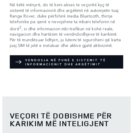
Në këtë mënyrë, do të keni akses te veçoritë kyç të
sistemit të informacionit dhe argëtimit në automjetin tuaj
Range Rover, duke përfshirë media Bluetooth, thirrje
telefonike pa qenë e nevojshme ta mbani telefonin në
2
dorë
, si dhe informacion mbi trafikun në kohë reale,
navigacion dhe hartëzim të vendndodhjeve të karikimit.
Për të mundësuar lidhjen, ju lutemi të siguroheni që karta
juaj SIM të jetë e instaluar dhe aktive gjatë aktivizimit.
VENDOSJA NË PUNË E SISTEMIT TË
INFORMACIONIT DHE ARGËTIMIT
VEÇORI TË DOBISHME PËR
KARIKIM MË INTELIGJENT