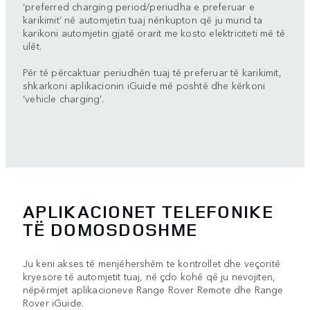
‘preferred charging period/periudha e preferuar e
karikimit’ në automjetin tuaj nënkupton që ju mund ta
karikoni automjetin gjatë orarit me kosto elektriciteti më të
ulët.
Për të përcaktuar periudhën tuaj të preferuar të karikimit,
shkarkoni aplikacionin iGuide më poshtë dhe kërkoni
‘vehicle charging’.
APLIKACIONET TELEFONIKE
TË DOMOSDOSHME
Ju keni akses të menjëhershëm te kontrollet dhe veçoritë
kryesore të automjetit tuaj, në çdo kohë që ju nevojiten,
nëpërmjet aplikacioneve Range Rover Remote dhe Range
Rover iGuide.