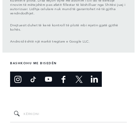
kushtet e plota. Disa veçori vijnë me abonim i cili do të kërkojë
rinovim të mëtejshëm pas afatit fillestar të këshilluar nga Shitësi juaj i
autorizuar. Lidhja celulare nuk mund të garantohet në të gjitha
vendndodhjet.
Drejtuesit duhet të kenë kontroll të plotë mbi mjetin gjatë gjithë
kohës.
Android është një markë tregtare e Google LLC.
BASHKOHU ME BISEDËN