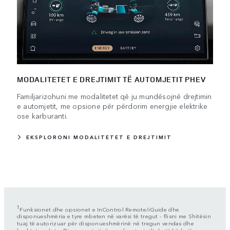
MODALITETET E DREJTIMIT TË AUTOMJETIT PHEV
Familjarizohuni me modalitetet që ju mundësojnë drejtimin
e automjetit, me opsione për përdorim energjie elektrike
ose karburanti.
EKSPLORONI MODALITETET E DREJTIMIT
1
Funksionet dhe opsionet e InControl Remote/iGuide dhe
disponueshmëria e tyre mbeten në varësi të tregut - flisni me Shitësin
tuaj të autorizuar për disponueshmërinë në tregun vendas dhe