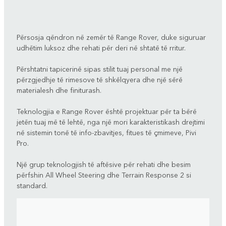
Përsosja qëndron në zemër të Range Rover, duke siguruar
udhëtim luksoz dhe rehati për deri në shtatë të rritur.
Përshtatni tapicerinë sipas stilit tuaj personal me një
përzgjedhje të rimesove të shkëlqyera dhe një sërë
materialesh dhe finiturash.
Teknologjia e Range Rover është projektuar për ta bërë
jetën tuaj më të lehtë, nga një mori karakteristikash drejtimi
në sistemin tonë të info-zbavitjes, fitues të çmimeve, Pivi
Pro.
Një grup teknologjish të aftësive për rehati dhe besim
përfshin All Wheel Steering dhe Terrain Response 2 si
standard.