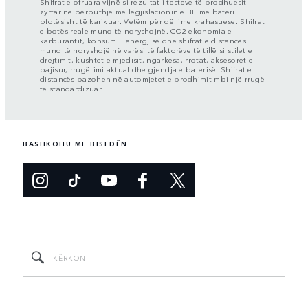
Shifrat e ofruara vijnë si rezultat i testeve të prodhuesit
zyrtar në përputhje me legjislacionin e BE me bateri
plotësisht të karikuar. Vetëm për qëllime krahasuese. Shifrat
e botës reale mund të ndryshojnë. CO2 ekonomia e
karburantit, konsumi i energjisë dhe shifrat e distancës
mund të ndryshojë në varësi të faktorëve të tillë si stilet e
drejtimit, kushtet e mjedisit, ngarkesa, rrotat, aksesorët e
pajisur, rrugëtimi aktual dhe gjendja e baterisë. Shifrat e
distancës bazohen në automjetet e prodhimit mbi një rrugë
të standardizuar.
BASHKOHU ME BISEDËN