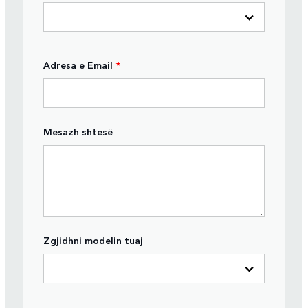
Adresa e Email
*
Mesazh shtesë
Zgjidhni modelin tuaj