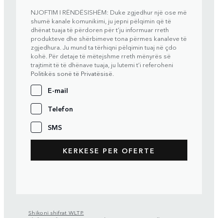
NJOFTIM I RËNDËSISHËM: Duke zgjedhur një ose më
shumë kanale komunikimi, ju jepni pëlqimin që të
dhënat tuaja të përdoren për t’ju informuar rreth
produkteve dhe shërbimeve tona përmes kanaleve të
zgjedhura. Ju mund ta tërhiqni pëlqimin tuaj në çdo
kohë. Për detaje të mëtejshme rreth mënyrës së
trajtimit të të dhënave tuaja, ju lutemi t’i referoheni
Politikës sonë të Privatësisë
.
E-mail
Telefon
SMS
Shikoni shifrat WLTP.