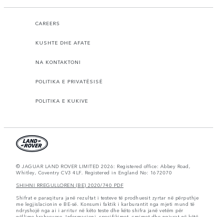
CAREERS
KUSHTE DHE AFATE
NA KONTAKTONI
POLITIKA E PRIVATËSISË
POLITIKA E KUKIVE
© JAGUAR LAND ROVER LIMITED 2026: Registered office: Abbey Road,
Whitley, Coventry CV3 4LF. Registered in England No: 1672070
SHIHNI RREGULLOREN (BE) 2020/740 PDF
Shifrat e paraqitura janë rezultat i testeve të prodhuesit zyrtar në përputhje
me legjislacionin e BE-së. Konsumi faktik i karburantit nga mjeti mund të
ndryshojë nga ai i arritur në këto teste dhe këto shifra janë vetëm për
qëllime krahasuese. Informacioni, specifikimet, çmimet dhe ngjyrat në këtë