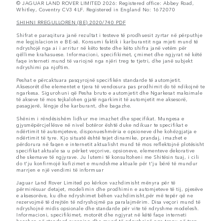
© JAGUAR LAND ROVER LIMITED 2026: Registered office: Abbey Road,
Whitley, Coventry CV3 4LF. Registered in England No: 1672070
SHIHNI RREGULLOREN (BE) 2020/740 PDF
Shifrat e paraqitura janë rezultat i testeve të prodhuesit zyrtar në përputhje
me legjislacionin e BE-së. Konsumi faktik i karburantit nga mjeti mund të
ndryshojë nga ai i arritur në këto teste dhe këto shifra janë vetëm për
qëllime krahasuese. Informacioni, specifikimet, çmimet dhe ngjyrat në këtë
faqe interneti mund të variojnë nga njëri treg te tjetri, dhe janë subjekt
ndryshimi pa njoftim.
Peshat e përcaktuara pasqyrojnë specifikën standarde të automjetit.
Aksesorët dhe elementet e tjera të vendosura pas prodhimit do të ndikojnë te
ngarkesa. Sigurohuni që Pesha bruto e automjetit dhe Ngarkesat maksimale
të akseve të mos tejkalohen gjatë ngarkimit të automjetit me aksesorë,
pasagjerë, lëngje dhe karburant, dhe bagazhe.
Shënim i rëndësishëm lidhur me imazhet dhe specifikat. Mungesa e
gjysmëpërcjellësve në nivel botëror është duke ndikuar te specifikat e
ndërtimit të automjeteve, disponueshmëria e opsioneve dhe kohëzgjatja e
ndërtimit të tyre. Kjo situatë është tejet dinamike, prandaj, imazhet e
përdorura në faqen e internetit aktualisht mund të mos reflektojnë plotësisht
specifikat aktuale sa u përket veçorive, opsioneve, elementeve dekorative
dhe skemave të ngjyrave. Ju lutemi të konsultoheni me Shitësin tuaj, i cili
do t'ju konfirmojë kufizimet e mundshme aktuale për t'ju bërë të mundur
marrjen e një vendimi të informuar
Jaguar Land Rover Limited po kërkon vazhdimisht mënyra për të
përmirësuar detajet, modelimin dhe prodhimin e automjeteve të tij, pjesëve
e aksesorëve, ku dhe ndryshimet bëhen vazhdimisht,për më tepër që ne
rezervojmë të drejtën të ndryshojmë pa paralajmërim. Disa veçori mund të
ndryshojnë midis opsionale dhe standarde për vite të ndryshme modelesh.
Informacioni, specifikimet, motorët dhe ngjyrat në këtë faqe interneti