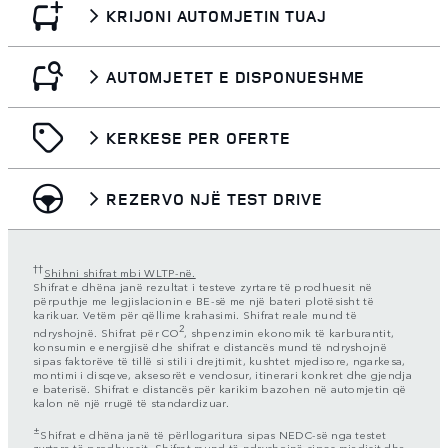
KRIJONI AUTOMJETIN TUAJ
AUTOMJETET E DISPONUESHME
KERKESE PER OFERTE
REZERVO NJË TEST DRIVE
††
Shihni shifrat mbi WLTP-në.
Shifrat e dhëna janë rezultat i testeve zyrtare të prodhuesit në
përputhje me legjislacionin e BE-së me një bateri plotësisht të
karikuar. Vetëm për qëllime krahasimi. Shifrat reale mund të
2
ndryshojnë. Shifrat për CO
, shpenzimin ekonomik të karburantit,
konsumin e energjisë dhe shifrat e distancës mund të ndryshojnë
sipas faktorëve të tillë si stili i drejtimit, kushtet mjedisore, ngarkesa,
montimi i disqeve, aksesorët e vendosur, itinerari konkret dhe gjendja
e baterisë. Shifrat e distancës për karikim bazohen në automjetin që
kalon në një rrugë të standardizuar.
±
Shifrat e dhëna janë të përllogaritura sipas NEDC-së nga testet
zyrtare të prodhuesit. Shifrat mund të ndryshojnë sipas mjedisit dhe