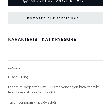
KRIJONI AUTOMJETIN TUAJ
MOTORËT DHE SPECIFIKAT
KARAKTERISTIKAT KRYESORE
Përfshihen:
V
Disqe 21 inç
Fenerë të përparmë Pixel LED me vendosjen karakteristike
të dritave dalluese të ditës (DRL)
Tavan panoramik i palëvizshëm