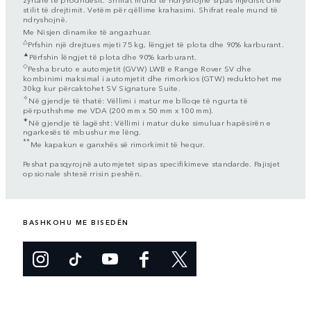
stilit të drejtimit. Vetëm për qëllime krahasimi. Shifrat reale mund të
ndryshojnë.
Me Nisjen dinamike të angazhuar.
△
Prfshin një drejtues mjeti 75 kg, lëngjet të plota dhe 90% karburant.
▲
Përfshin lëngjet të plota dhe 90% karburant.
◇
Pesha bruto e automjetit (GVW) LWB e Range Rover SV dhe
kombinimi maksimal i automjetit dhe rimorkios (GTW) reduktohet me
30kg kur përcaktohet SV Signature Suite.
✧
Në gjendje të thatë: Vëllimi i matur me blloqe të ngurta të
përputhshme me VDA (200 mm x 50 mm x 100 mm).
✦
Në gjendje të lagësht: Vëllimi i matur duke simuluar hapësirën e
ngarkesës të mbushur me lëng.
**
Me kapakun e ganxhës së rimorkimit të hequr.
Peshat pasqyrojnë automjetet sipas specifikimeve standarde. Pajisjet
opsionale shtesë rrisin peshën.
BASHKOHU ME BISEDËN