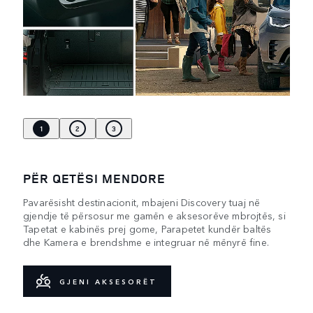
1
2
3
PËR QETËSI MENDORE
Pavarësisht destinacionit, mbajeni Discovery tuaj në
gjendje të përsosur me gamën e aksesorëve mbrojtës, si
Tapetat e kabinës prej gome, Parapetet kundër baltës
dhe Kamera e brendshme e integruar në mënyrë fine.
GJENI AKSESORËT