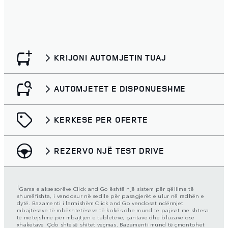
KRIJONI AUTOMJETIN TUAJ
AUTOMJETET E DISPONUESHME
KERKESE PER OFERTE
REZERVO NJË TEST DRIVE
†
Gama e aksesorëve Click and Go është një sistem për qëllime të
shumëfishta, i vendosur në sedile për pasagjerët e ulur në radhën e
dytë. Bazamenti i larmishëm Click and Go vendoset ndërmjet
mbajtëseve të mbështetëseve të kokës dhe mund të pajiset me shtesa
të mëtejshme për mbajtjen e tabletëve, çantave dhe bluzave ose
xhaketave. Çdo shtesë shitet veçmas. Bazamenti mund të çmontohet