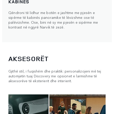
KABINËS
Qëndroni të lidhur me botën e jashtme me pjesën e
sipërme të kabinës panoramike të lëvizshme ose të
palëvizshme. Ose, bini në sy me pjesën e sipërme me
kontrast në ngjyrë Narvik të zezë.
AKSESORËT
Gjithë stil, i fuqishëm dhe praktik: personalizojeni më tej
automjetin tuaj Discovery me opsionet e larmishme të
aksesorëve të eksterierit dhe interierit.