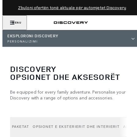
Zbuloni ofertën tonë aktuale për automjetet Discovery
MENU
EKSPLORONI DISCOVERY
PERSONALIZIMI
DISCOVERY
OPSIONET DHE AKSESORËT
Be equipped for every family adventure. Personalise your
Discovery with a range of options and accessories.
PAKETAT
OPSIONET E EKSTERIERIT DHE INTERIERIT
AKSES