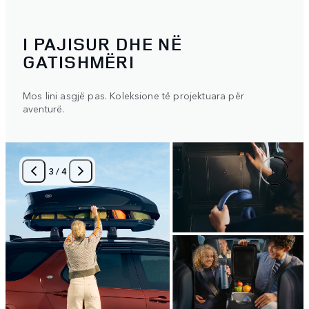
I PAJISUR DHE NË
GATISHMËRI
Mos lini asgjë pas. Koleksione të projektuara për
aventurë.
3
/
4