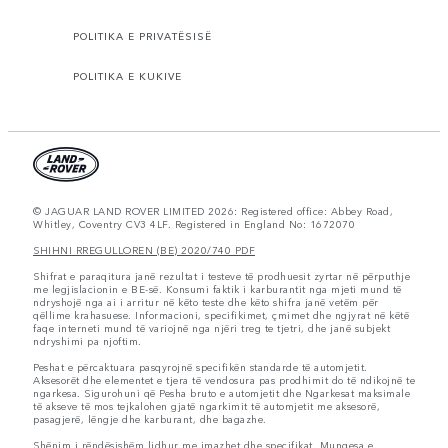
POLITIKA E PRIVATËSISË
POLITIKA E KUKIVE
© JAGUAR LAND ROVER LIMITED 2026: Registered office: Abbey Road,
Whitley, Coventry CV3 4LF. Registered in England No: 1672070
SHIHNI RREGULLOREN (BE) 2020/740 PDF
Shifrat e paraqitura janë rezultat i testeve të prodhuesit zyrtar në përputhje
me legjislacionin e BE-së. Konsumi faktik i karburantit nga mjeti mund të
ndryshojë nga ai i arritur në këto teste dhe këto shifra janë vetëm për
qëllime krahasuese. Informacioni, specifikimet, çmimet dhe ngjyrat në këtë
faqe interneti mund të variojnë nga njëri treg te tjetri, dhe janë subjekt
ndryshimi pa njoftim.
Peshat e përcaktuara pasqyrojnë specifikën standarde të automjetit.
Aksesorët dhe elementet e tjera të vendosura pas prodhimit do të ndikojnë te
ngarkesa. Sigurohuni që Pesha bruto e automjetit dhe Ngarkesat maksimale
të akseve të mos tejkalohen gjatë ngarkimit të automjetit me aksesorë,
pasagjerë, lëngje dhe karburant, dhe bagazhe.
Shënim i rëndësishëm lidhur me imazhet dhe specifikat. Mungesa e