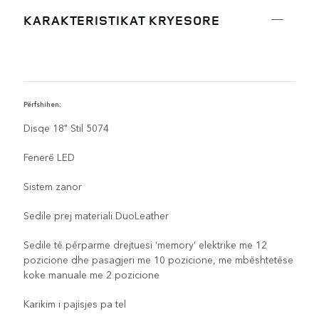
KARAKTERISTIKAT KRYESORE
Përfshihen:
V
Disqe 18" Stil 5074
Fenerë LED
Sistem zanor
Sedile prej materiali DuoLeather
Sedile të përparme drejtuesi ‘memory’ elektrike me 12
pozicione dhe pasagjeri me 10 pozicione, me mbështetëse
koke manuale me 2 pozicione
Karikim i pajisjes pa tel