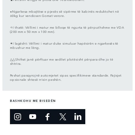
⬧Ngarkesa mbajtëse e pjesës së sipërme të kabinës reduktohet në
60kg kur vendosen Gomat verore.
✧I thatë: Vëllimi i matur me blloqe të ngurta të përputhshme me VDA
(200 mm x 50 mm x 100 mm).
✦I lagësht: Vëllimi i matur duke simuluar hapësirën e ngarkesës të
mbushur me lëng.
△△Shifrat janë përftuar me sedilet plotësisht përpara dhe jo të
shtrira.
Peshat pasqyrojnë automjetet sipas specifikimeve standarde. Pajisjet
opsionale shtesë rrisin peshën.
BASHKOHU ME BISEDËN