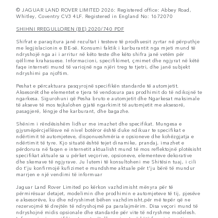
© JAGUAR LAND ROVER LIMITED 2026: Registered office: Abbey Road,
Whitley, Coventry CV3 4LF. Registered in England No: 1672070
SHIHNI RREGULLOREN (BE) 2020/740 PDF
Shifrat e paraqitura janë rezultat i testeve të prodhuesit zyrtar në përputhje
me legjislacionin e BE-së. Konsumi faktik i karburantit nga mjeti mund të
ndryshojë nga ai i arritur në këto teste dhe këto shifra janë vetëm për
qëllime krahasuese. Informacioni, specifikimet, çmimet dhe ngjyrat në këtë
faqe interneti mund të variojnë nga njëri treg te tjetri, dhe janë subjekt
ndryshimi pa njoftim.
Peshat e përcaktuara pasqyrojnë specifikën standarde të automjetit.
Aksesorët dhe elementet e tjera të vendosura pas prodhimit do të ndikojnë te
ngarkesa. Sigurohuni që Pesha bruto e automjetit dhe Ngarkesat maksimale
të akseve të mos tejkalohen gjatë ngarkimit të automjetit me aksesorë,
pasagjerë, lëngje dhe karburant, dhe bagazhe.
Shënim i rëndësishëm lidhur me imazhet dhe specifikat. Mungesa e
gjysmëpërcjellësve në nivel botëror është duke ndikuar te specifikat e
ndërtimit të automjeteve, disponueshmëria e opsioneve dhe kohëzgjatja e
ndërtimit të tyre. Kjo situatë është tejet dinamike, prandaj, imazhet e
përdorura në faqen e internetit aktualisht mund të mos reflektojnë plotësisht
specifikat aktuale sa u përket veçorive, opsioneve, elementeve dekorative
dhe skemave të ngjyrave. Ju lutemi të konsultoheni me Shitësin tuaj, i cili
do t'ju konfirmojë kufizimet e mundshme aktuale për t'ju bërë të mundur
marrjen e një vendimi të informuar
Jaguar Land Rover Limited po kërkon vazhdimisht mënyra për të
përmirësuar detajet, modelimin dhe prodhimin e automjeteve të tij, pjesëve
e aksesorëve, ku dhe ndryshimet bëhen vazhdimisht,për më tepër që ne
rezervojmë të drejtën të ndryshojmë pa paralajmërim. Disa veçori mund të
ndryshojnë midis opsionale dhe standarde për vite të ndryshme modelesh.