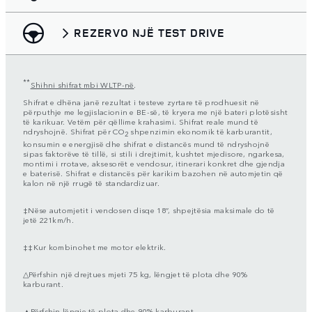
REZERVO NJË TEST DRIVE
**
Shihni shifrat mbi WLTP-në
.
Shifrat e dhëna janë rezultat i testeve zyrtare të prodhuesit në
përputhje me legjislacionin e BE-së, të kryera me një bateri plotësisht
të karikuar. Vetëm për qëllime krahasimi. Shifrat reale mund të
ndryshojnë. Shifrat për CO
shpenzimin ekonomik të karburantit,
2
konsumin e energjisë dhe shifrat e distancës mund të ndryshojnë
sipas faktorëve të tillë, si stili i drejtimit, kushtet mjedisore, ngarkesa,
montimi i rrotave, aksesorët e vendosur, itinerari konkret dhe gjendja
e baterisë. Shifrat e distancës për karikim bazohen në automjetin që
kalon në një rrugë të standardizuar.
‡Nëse automjetit i vendosen disqe 18”, shpejtësia maksimale do të
jetë 221km/h.
‡‡Kur kombinohet me motor elektrik.
△Përfshin një drejtues mjeti 75 kg, lëngjet të plota dhe 90%
karburant.
▲Përfshin lëngje të plota dhe 90% karburant.