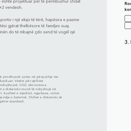
 është projektuar për të përmbushur sfidat
Rov
 5+2 vendesh.
ko
rtiv i një ekipi të tërë, hapësira e pasme
si gjërat thelbësore të familjes suaj.
kabinën do të mbajnë çdo send të vogël që
3.
ve të prodhuesit zyrtar në përputhje me
 karikuar. Vetëm për qëllime
ë ndryshojnë. CO2, ekonomia e
rat e distancës mund të ndryshojë në
imit, kushtet e mjedisit, ngarkesa, rrotat,
jendja e baterisë. Shifrat e distancës së
gëtim standard.