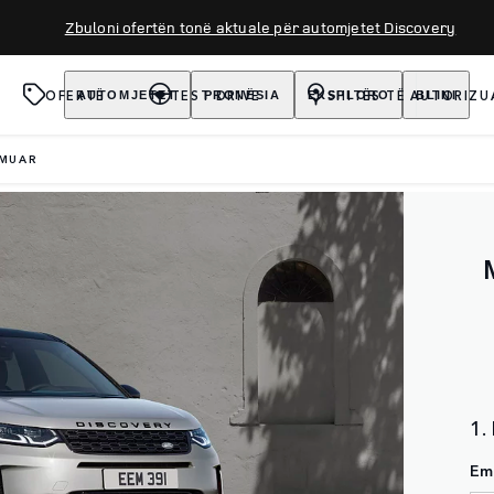
Zbuloni ofertën tonë aktuale për automjetet Discovery
OFERTË
TEST DRIVE
SHITËS TË AUTORIZU
AUTOMJETET
PRONËSIA
EKSPLORO
BLINI
RMUAR
1.
Em