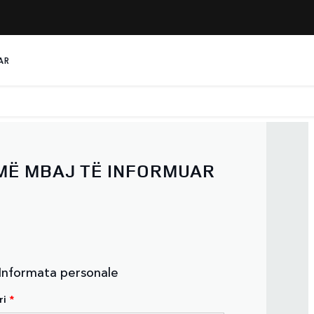
AR
MË MBAJ TË INFORMUAR
 Informata personale
ri
*