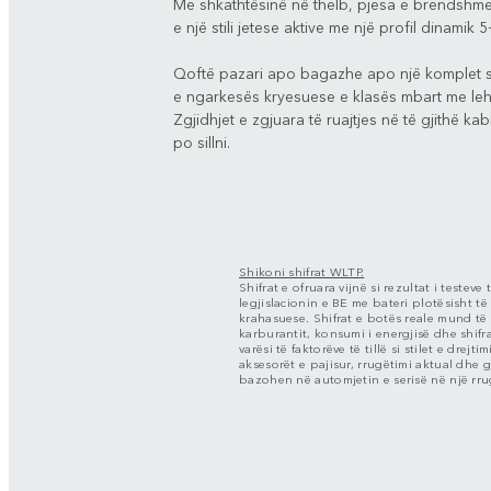
Me shkathtësinë në thelb, pjesa e brendshme
e një stili jetese aktive me një profil dinamik
Qoftë pazari apo bagazhe apo një komplet spo
e ngarkesës kryesuese e klasës mbart me lehtë
Zgjidhjet e zgjuara të ruajtjes në të gjithë 
po sillni.
Shikoni shifrat WLTP.
Shifrat e ofruara vijnë si rezultat i teste
legjislacionin e BE me bateri plotësisht të
krahasuese. Shifrat e botës reale mund t
karburantit, konsumi i energjisë dhe shif
varësi të faktorëve të tillë si stilet e drejt
aksesorët e pajisur, rrugëtimi aktual dhe g
bazohen në automjetin e serisë në një rru