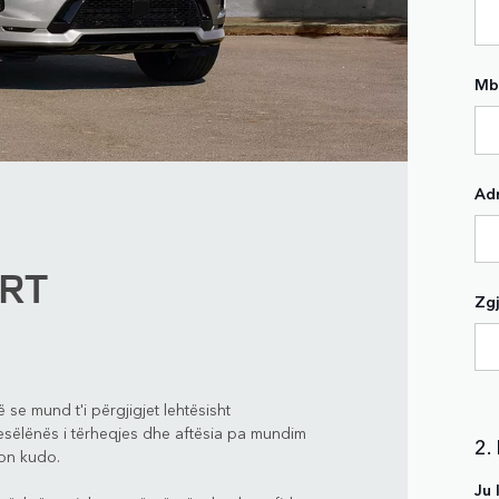
Mb
Adr
RT
Zgj
 se mund t'i përgjigjet lehtësisht
esëlënës i tërheqjes dhe aftësia pa mundim
2.
kon kudo.
Ju 