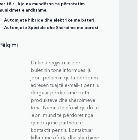
er të ri, kjo na mundëson të përshtatim
munikimet e ardhshme.
Automjete hibride dhe elektrike me bateri
Automjete Speciale dhe Shërbime me porosi
 Pëlqimi
Duke u regjistruar për
buletinin tonë informues, ju
jepni pëlqimin që ta përdorim
adresën tuaj të e-mail-it për t’ju
dërguar përditësime rreth
produkteve dhe shërbimeve
tona. Numri i telefonit që do të
jepni mund të përdoret nga
qendra jonë partnere e
kontaktit për t’ju kontaktuar
lidhur me oferta dhe shërbime