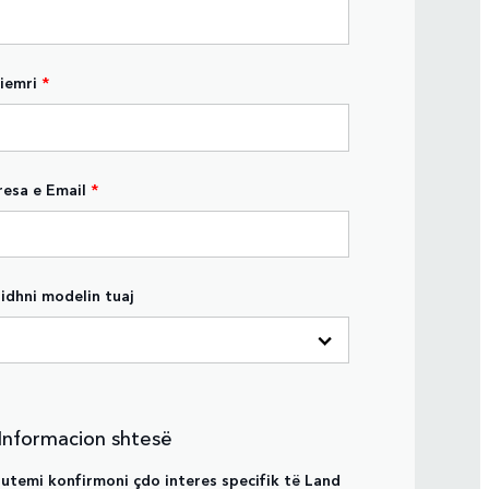
iemri
*
esa e Email
*
idhni modelin tuaj
 Informacion shtesë
lutemi konfirmoni çdo interes specifik të Land