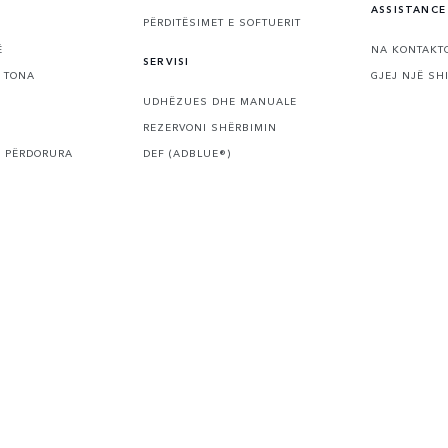
ASSISTANCE
PËRDITËSIMET E SOFTUERIT
Ë
NA KONTAKT
SERVISI
 TONA
GJEJ NJË SH
UDHËZUES DHE MANUALE
REZERVONI SHËRBIMIN
E PËRDORURA
DEF (ADBLUE®)