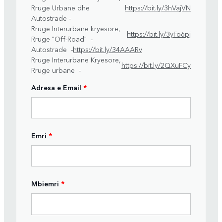
Rruge Urbane dhe
https://bit.ly/3hVajVN
Autostrade -
Rruge Interurbane kryesore,
https://bit.ly/3yFo6pj
Rruge "Off-Road" -
Autostrade -
https://bit.ly/34AAARv
Rruge Interurbane Kryesore,
https://bit.ly/2QXuFCy
Rruge urbane -
Adresa e Email
*
Emri
*
Mbiemri
*