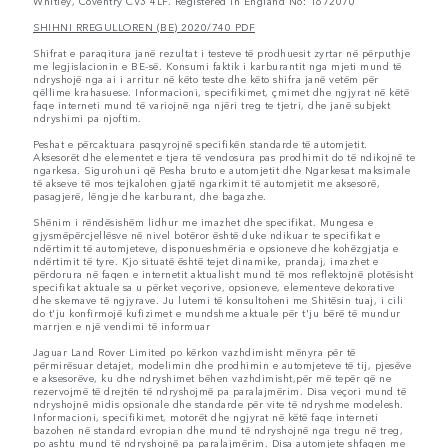
Whitley, Coventry CV3 4LF. Registered in England No: 1672070
SHIHNI RREGULLOREN (BE) 2020/740 PDF
Shifrat e paraqitura janë rezultat i testeve të prodhuesit zyrtar në përputhje
me legjislacionin e BE-së. Konsumi faktik i karburantit nga mjeti mund të
ndryshojë nga ai i arritur në këto teste dhe këto shifra janë vetëm për
qëllime krahasuese. Informacioni, specifikimet, çmimet dhe ngjyrat në këtë
faqe interneti mund të variojnë nga njëri treg te tjetri, dhe janë subjekt
ndryshimi pa njoftim.
Peshat e përcaktuara pasqyrojnë specifikën standarde të automjetit.
Aksesorët dhe elementet e tjera të vendosura pas prodhimit do të ndikojnë te
ngarkesa. Sigurohuni që Pesha bruto e automjetit dhe Ngarkesat maksimale
të akseve të mos tejkalohen gjatë ngarkimit të automjetit me aksesorë,
pasagjerë, lëngje dhe karburant, dhe bagazhe.
Shënim i rëndësishëm lidhur me imazhet dhe specifikat. Mungesa e
gjysmëpërcjellësve në nivel botëror është duke ndikuar te specifikat e
ndërtimit të automjeteve, disponueshmëria e opsioneve dhe kohëzgjatja e
ndërtimit të tyre. Kjo situatë është tejet dinamike, prandaj, imazhet e
përdorura në faqen e internetit aktualisht mund të mos reflektojnë plotësisht
specifikat aktuale sa u përket veçorive, opsioneve, elementeve dekorative
dhe skemave të ngjyrave. Ju lutemi të konsultoheni me Shitësin tuaj, i cili
do t'ju konfirmojë kufizimet e mundshme aktuale për t'ju bërë të mundur
marrjen e një vendimi të informuar
Jaguar Land Rover Limited po kërkon vazhdimisht mënyra për të
përmirësuar detajet, modelimin dhe prodhimin e automjeteve të tij, pjesëve
e aksesorëve, ku dhe ndryshimet bëhen vazhdimisht,për më tepër që ne
rezervojmë të drejtën të ndryshojmë pa paralajmërim. Disa veçori mund të
ndryshojnë midis opsionale dhe standarde për vite të ndryshme modelesh.
Informacioni, specifikimet, motorët dhe ngjyrat në këtë faqe interneti
bazohen në standard evropian dhe mund të ndryshojnë nga tregu në treg,
po ashtu mund të ndryshojnë pa paralajmërim. Disa automjete shfaqen me