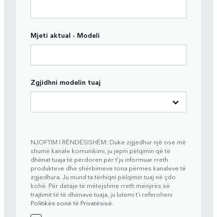
Mjeti aktual - Modeli
Zgjidhni modelin tuaj
NJOFTIM I RËNDËSISHËM: Duke zgjedhur një ose më
shumë kanale komunikimi, ju jepni pëlqimin që të
dhënat tuaja të përdoren për t’ju informuar rreth
produkteve dhe shërbimeve tona përmes kanaleve të
zgjedhura. Ju mund ta tërhiqni pëlqimin tuaj në çdo
kohë. Për detaje të mëtejshme rreth mënyrës së
trajtimit të të dhënave tuaja, ju lutemi t’i referoheni
Politikës sonë të Privatësisë
.