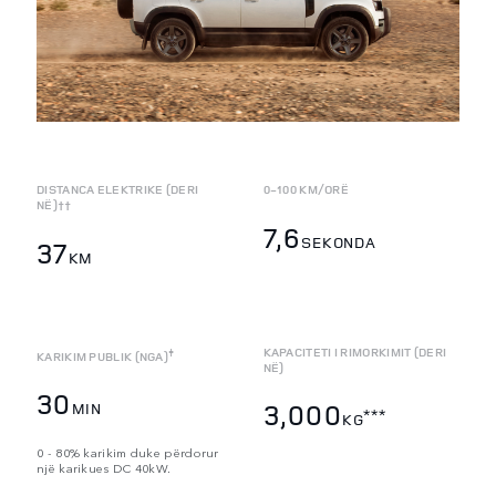
DISTANCA ELEKTRIKE (DERI
0-100 KM/ORË
NË)††
7,6
SEKONDA
37
KM
KAPACITETI I RIMORKIMIT (DERI
‡
KARIKIM PUBLIK (NGA)
NË)
30
3,000
MIN
***
KG
0 - 80% karikim duke përdorur
një karikues DC 40kW.