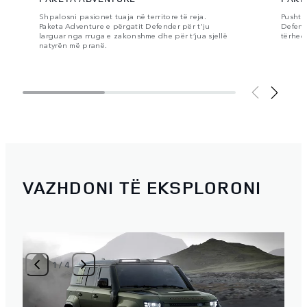
Shpalosni pasionet tuaja në territore të reja.
Pushto
Paketa Adventure e përgatit Defender për t'ju
Defende
larguar nga rruga e zakonshme dhe për t’jua sjellë
tërheq
natyrën më pranë.
VAZHDONI TË EKSPLORONI
1
/
4