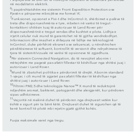
në modalitetin elektrik.
6
I papërshtatshëm me sistemin Front Expedition Protection ose
Pjesën e përparme mbrojtëse me format ‘A’.
7
Funksionet, opsionet e Pivi-t dhe InControl-it, shërbimet e palëve të
treta dhe disponueshmëria e tyre, mbeten në varësi të tregut -
kontaktoni shitësin tuaj të autorizuar të Land Rover për
disponueshmërinë e tregut vendas dhe kushtet e plota. Lidhja e
rrjetit celular nuk mund të garantohet në të gjitha vendndodhjet.
Informacioni dhe imazhet e shfaqura në lidhje me teknologjinë
InControl, duke përfshirë ekranet ose sekuencat, u nënshtrohen
përditësimeve të softuerit, kontrollit të versionit dhe ndryshimeve të
tjera të sistemit/vizuale në varësi të opsioneve të zgjedhura.
8
Për sistemin Connected Navigation, do të nevojitet abonim i
mëtejshëm me pagesë pas afatit fillestar të këshilluar nga shitësi juaj i
autorizuar i Land Rover.
9
Mund të zbatohet politika e përdorimit të drejtë. Abonim standard
1-vjeçar, i cili mund të zgjatet pas afatit fillestar të këshilluar nga
shitësi juaj i autorizuar i Land Rover.
10
Filtrimi PM2,5 dhe teknologjia Nanoe™ X mund të reduktojnë
ndjeshëm aromat, bakteret, patogjenët dhe alergjenët, kur përdoren
sipas udhëzimeve.
11
Veçoritë në makinë duhet të përdoren nga drejtuesit vetëm kur
është e sigurt për ta bërë këtë. Drejtuesit duhet të sigurohen që të
kenë kontroll të plotë mbi mjetin gjatë gjithë kohës.
Fuqia maksimale varet nga tregu.