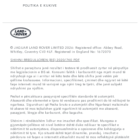
POLITIKA E KUKIVE
© JAGUAR LAND ROVER LIMITED 2026: Registered office: Abbey Road,
Whitley, Coventry CV3 4LF. Registered in England No: 1672070
SHIHNI RREGULLOREN (BE) 2020/740 PDF
Shifrat e paraqitura janë rezultat i testeve të prodhuesit zyrtar në përputhje
me legjislacionin e BE-së. Konsumi faktik i karburantit nga mjeti mund të
ndryshojë nga ai i arritur në këto teste dhe këto shifra janë vetëm për
qëllime krahasuese. Informacioni, specifikimet, çmimet dhe ngjyrat në këtë
faqe interneti mund të variojnë nga njëri treg te tjetri, dhe janë subjekt
ndryshimi pa njoftim.
Peshat e përcaktuara pasqyrojnë specifikën standarde të automjetit.
Aksesorët dhe elementet e tjera të vendosura pas prodhimit do të ndikojnë te
ngarkesa. Sigurohuni që Pesha bruto e automjetit dhe Ngarkesat maksimale
të akseve të mos tejkalohen gjatë ngarkimit të automjetit me aksesorë,
pasagjerë, lëngje dhe karburant, dhe bagazhe.
Shënim i rëndësishëm lidhur me imazhet dhe specifikat. Mungesa e
gjysmëpërcjellësve në nivel botëror është duke ndikuar te specifikat e
ndërtimit të automjeteve, disponueshmëria e opsioneve dhe kohëzgjatja e
ndërtimit të tyre. Kjo situatë është tejet dinamike, prandaj, imazhet e
përdorura në faqen e internetit aktualisht mund të mos reflektojnë plotësisht