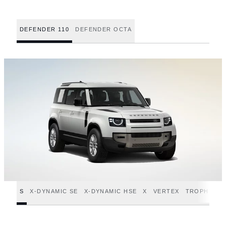
DEFENDER 110
DEFENDER OCTA
S
X-DYNAMIC SE
X-DYNAMIC HSE
X
VERTEX
TROPHY ED