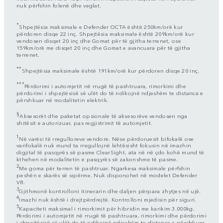
nuk përfshin folenë dhe veglat.
*
Shpejtësia maksimale e Defender OCTA është 250km/orë kur
përdoren disqe 22 inç. Shpejtësia maksimale është 209km/orë kur
vendosen disqet 20 inç dhe Gomat për të gjitha terrenet, ose
159km/orë me disqet 20 inç dhe Gomat e avancuara për të gjitha
terrenet.
**
Shpejtësia maksimale është 191km/orë kur përdoren disqe 20 inç.
***
Përdorimi i automjetit në rrugë të pashtruara, rimorkimi dhe
përdorimi i shpejtësisë së ulët do të ndikojnë ndjeshëm te distanca e
përshkuar në modalitetin elektrik.
§
Aksesorët dhe paketat opsionale të aksesorëve vendosen nga
shitësit e autorizuar, pas regjistrimit të automjetit.
1
Në varësi të rregulloreve vendore. Nëse përdoruesit bifokalë ose
varifokalë nuk mund ta rregullojnë lehtësisht fokusin në imazhin
digjital të pasqyrës së pasme ClearSight, ata në në çdo kohë mund të
kthehen në modalitetin e pasqyrës së zakonshme të pasme.
2
Me goma për terren të pashtruar. Ngarkesa maksimale përfshin
peshën e skarës së sipërme. Nuk disponohet në modelet Defender
V8.
3
Gjithmonë kontrolloni itinerarin dhe daljen përpara zhytjes në ujë.
4
Imazhi nuk është i drejtpërdrejtë. Kontrolloni mjedisin për siguri.
5
Kapaciteti maksimal i rimorkimit për hibridin me karikim 3.000kg.
Përdorimi i automjetit në rrugë të pashtruara, rimorkimi dhe përdorimi
i shpejtësisë së ulët do të ndikojnë ndjeshëm te distanca e përshkuar