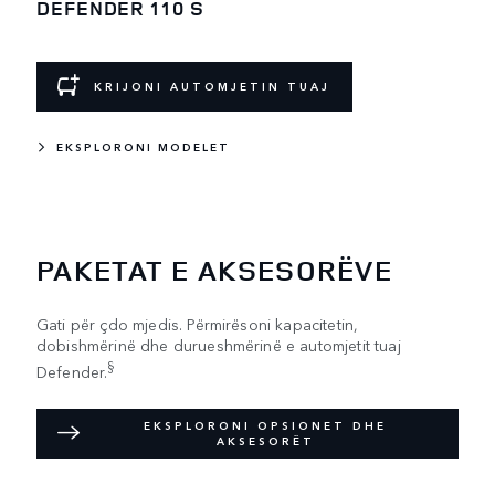
DEFENDER 110 S
KRIJONI AUTOMJETIN TUAJ
EKSPLORONI MODELET
PAKETAT E AKSESORËVE
Gati për çdo mjedis. Përmirësoni kapacitetin,
dobishmërinë dhe durueshmërinë e automjetit tuaj
§
Defender.
EKSPLORONI OPSIONET DHE
AKSESORËT