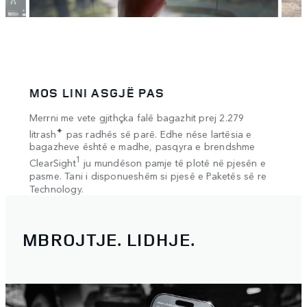
MOS LINI ASGJË PAS
HAP
itorit
Merrni me vete gjithçka falë bagazhit prej 2.279
Merrn
✦
 e
litrash
pas radhës së parë. Edhe nëse lartësia e
dinam
bagazheve është e madhe, pasqyra e brendshme
ndalo
 në
1
ClearSight
ju mundëson pamje të plotë në pjesën e
vazhd
pasme. Tani i disponueshëm si pjesë e Paketës së re
Tendë
Technology.
MBROJTJE. LIDHJE.