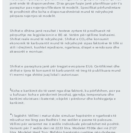
janë ende të disponueshme. Disa grupe fuqie janë planifikuar për t’u
paraqitur pas nxjerrjes fillestare të modelit. Specifikat përfundimtare
të prodhimit dhe koha e disponueshmërisë mund të ndryshojnë
përpara nxjerrjes së modelit.
Shifrat e dhëna janë rezultat i testeve zyrtare të prodhuesit në
përputhje me legjislacionin e BE-së. Vetëm për qëllime krahasimi.
Shifrat reale mund të ndryshojnë. Shifrat e CO₂ dhe konsumit
ekonomik të karburantit mund të ndryshojnë sipas faktorëve të tillë si
stili i drejtimit, kushtet mjedisore, ngarkesa, disqet e vendosura dhe
aksesorët e montuar.
Shifrat e paraqitura janë për tregjet evropiane EU6. Certifikimet dhe
shifrat e tjera të konsumit të karburantit në treg të publikuara mund
t’i merrni nga shitësi juaj lokal i autorizuar.
‡
Koha e karikimit do të varet nga disa faktorë, ku përfshihen, por pa
u kufizuar: koha e përdorimit (mosha), gjendja, temperatura dhe
karikimi ekzistues i baterisë; objekti i përdorur dhe kohëzgjatja e
karikimit.
✦
I lagësht: Vëllimi i matur duke simuluar hapësirën e ngarkesës të
mbushur me lëng pas Radhës 1 me sedilet e pasme të palosura.
Vëllimi për variantet me 6 sedile individuale përcaktohet më poshtë.
Varianti për 7 sedile deri në 2233 litra. Modelet P300e deri në 2127
litra. Modelet Hard Top: Përfshin hapësirën ruajtëse nën dysheme,