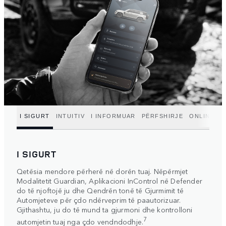
I SIGURT
INTUITIV
I INFORMUAR
PËRFSHIRJE
ONLINE
I
I SIGURT
Qetësia mendore përherë në dorën tuaj. Nëpërmjet
Modalitetit Guardian, Aplikacioni InControl në Defender
do të njoftojë ju dhe Qendrën tonë të Gjurmimit të
Automjeteve për çdo ndërveprim të paautorizuar.
Gjithashtu, ju do të mund ta gjurmoni dhe kontrolloni
7
automjetin tuaj nga çdo vendndodhje.