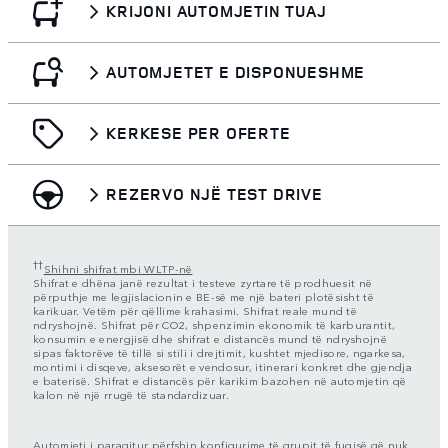
KRIJONI AUTOMJETIN TUAJ
AUTOMJETET E DISPONUESHME
KERKESE PER OFERTE
REZERVO NJË TEST DRIVE
††
Shihni shifrat mbi WLTP-në
Shifrat e dhëna janë rezultat i testeve zyrtare të prodhuesit në
përputhje me legjislacionin e BE-së me një bateri plotësisht të
karikuar. Vetëm për qëllime krahasimi. Shifrat reale mund të
ndryshojnë. Shifrat për CO2, shpenzimin ekonomik të karburantit,
konsumin e energjisë dhe shifrat e distancës mund të ndryshojnë
sipas faktorëve të tillë si stili i drejtimit, kushtet mjedisore, ngarkesa,
montimi i disqeve, aksesorët e vendosur, itinerari konkret dhe gjendja
e baterisë. Shifrat e distancës për karikim bazohen në automjetin që
kalon në një rrugë të standardizuar.
Automjeti i paraqitur përfshin konfigurime të grupit të fuqisë që nuk