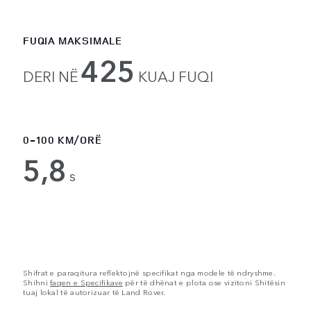
FUQIA MAKSIMALE
425
DERI NË
KUAJ FUQI
0-100 KM/ORË
5,8
s
Shifrat e paraqitura reflektojnë specifikat nga modele të ndryshme.
Shihni
faqen e Specifikave
për të dhënat e plota ose vizitoni Shitësin
tuaj lokal të autorizuar të Land Rover.