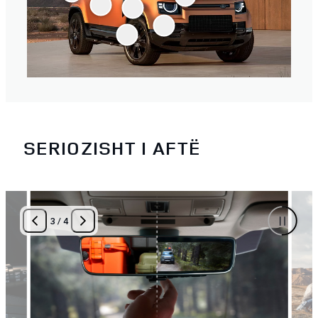
SERIOZISHT I AFTË
3
/
4