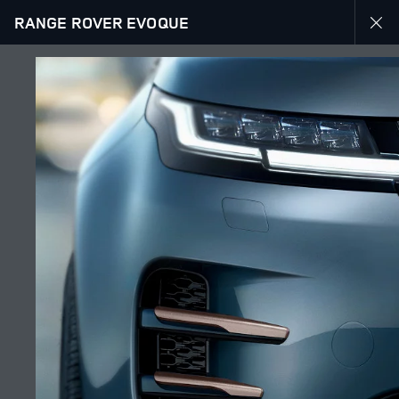
RANGE ROVER EVOQUE
Zbuloni ofertën tonë aktuale për automjetet Range Rover
MENU
EKSPLORONI RANGE ROVER EVOQUE
GALERIA
BASHKOHU ME BISEDËN