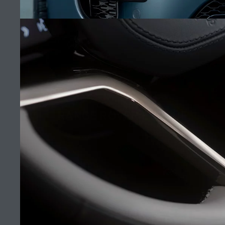
CAREERS
KUSHTE DHE AFATE
NA KONTAKTONI
POLITIKA E PRIVATËSISË
POLITIKA E KUKIVE
RANGE ROVER EVOQUE
(10)
© JAGUAR LAND ROVER LIMITED 2026: Registered office: Abbey Road,
Whitley, Coventry CV3 4LF. Registered in England No: 1672070
SHIHNI RREGULLOREN (BE) 2020/740 PDF
Shifrat e paraqitura janë rezultat i testeve të prodhuesit zyrtar në përputhje
me legjislacionin e BE-së. Konsumi faktik i karburantit nga mjeti mund të
ndryshojë nga ai i arritur në këto teste dhe këto shifra janë vetëm për
qëllime krahasuese. Informacioni, specifikimet, çmimet dhe ngjyrat në këtë
faqe interneti mund të variojnë nga njëri treg te tjetri, dhe janë subjekt