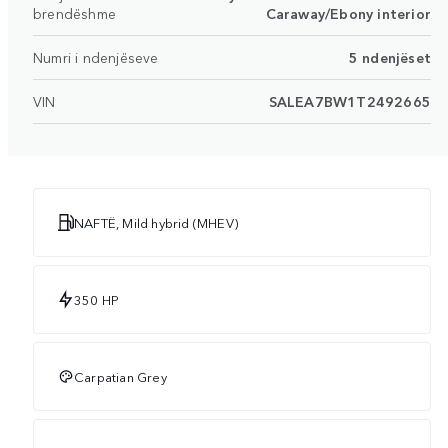
brendëshme
Caraway/Ebony interior
Numri i ndenjëseve
5 ndenjëset
VIN
SALEA7BW1T2492665
NAFTË, Mild hybrid (MHEV)
350 HP
Carpatian Grey