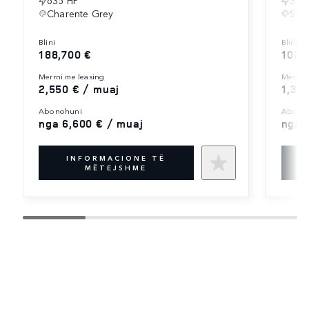
Charente Grey
Sant
blini
blini
188,700 €
102,
merrni me leasing
merrni
2,550 € / muaj
1,36
abonohuni
abono
nga 6,600 € / muaj
nga 
INFORMACIONE TË
MËTEJSHME