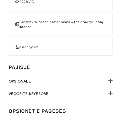
2998 CC
Caraway Windsor leather seats with Caraway/Ebony
interior
5 ndenjëset
PAJISJE
OPSIONALE
VEÇORITË KRYESORE
OPSIONET E PAGESËS