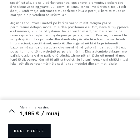
specifikat aktuale sa u përket veçorive, opsioneve, elementeve dekorative
dhe skemave të ngjyrave. Ju lutemi të konsultoheni me Shitësin tuaj, i cili
do t'ju konfirmojë kufizimet e mundshme aktuale për t'ju bërë të mundur
marrjen e një vendimi të informuar
Jaguar Land Rover Limited po kërkon vazhdimisht mënyra për të
përmirësuar detajet, modelimin dhe prodhimin e automjeteve të tij, pjesëve
e aksesorëve, ku dhe ndryshimet bëhen vazhdimisht,për më tepër që ne
rezervojmë të drejtën të ndryshojmë pa paralajmërim. Disa veçori mund të
ndryshojnë midis opsionale dhe standarde për vite të ndryshme modelesh.
Informacioni, specifikimet, motorët dhe ngjyrat në këtë faqe interneti
bazohen në standard evropian dhe mund të ndryshojnë nga tregu në treg,
po ashtu mund të ndryshojnë pa paralajmërim. Disa automjete shfaqen me
pajisje opsionale dhe pajisje të përshtatshme për shitësin që mund të mos
jenë të disponueshëm në të gjitha tregjet. Ju lutemi kontaktoni shitësin tuaj
lokal për disponueshmërinë e secilit nga modelet dhe çmimet lokale.
merrni me leasing
1,495 € / muaj
BËNI PYETJE