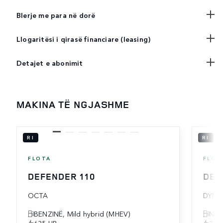
Blerje me para në dorë
Llogaritësi i qirasë financiare (leasing)
Detajet e abonimit
MAKINA TË NGJASHME
RI
RI
FLOTA
FLOT
DEFENDER 110
DEF
OCTA
DYNA
BENZINË, Mild hybrid (MHEV)
NAF
635 HP
350