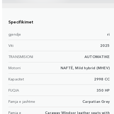
Specifikimet
gjendje
ri
Viti
2025
TRANSMISIONI
AUTOMATIKE
Motorri
NAFTË, Mild hybrid (MHEV)
Kapacitet
2998 CC
FUQIA
350 HP
Pamja e jashtme
Carpatian Grey
Pamja e
Caraway Windsor leather seats with