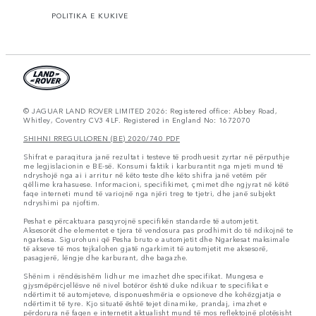
POLITIKA E KUKIVE
© JAGUAR LAND ROVER LIMITED 2026: Registered office: Abbey Road,
Whitley, Coventry CV3 4LF. Registered in England No: 1672070
SHIHNI RREGULLOREN (BE) 2020/740 PDF
Shifrat e paraqitura janë rezultat i testeve të prodhuesit zyrtar në përputhje
me legjislacionin e BE-së. Konsumi faktik i karburantit nga mjeti mund të
ndryshojë nga ai i arritur në këto teste dhe këto shifra janë vetëm për
qëllime krahasuese. Informacioni, specifikimet, çmimet dhe ngjyrat në këtë
faqe interneti mund të variojnë nga njëri treg te tjetri, dhe janë subjekt
ndryshimi pa njoftim.
Peshat e përcaktuara pasqyrojnë specifikën standarde të automjetit.
Aksesorët dhe elementet e tjera të vendosura pas prodhimit do të ndikojnë te
ngarkesa. Sigurohuni që Pesha bruto e automjetit dhe Ngarkesat maksimale
të akseve të mos tejkalohen gjatë ngarkimit të automjetit me aksesorë,
pasagjerë, lëngje dhe karburant, dhe bagazhe.
Shënim i rëndësishëm lidhur me imazhet dhe specifikat. Mungesa e
gjysmëpërcjellësve në nivel botëror është duke ndikuar te specifikat e
ndërtimit të automjeteve, disponueshmëria e opsioneve dhe kohëzgjatja e
ndërtimit të tyre. Kjo situatë është tejet dinamike, prandaj, imazhet e
përdorura në faqen e internetit aktualisht mund të mos reflektojnë plotësisht