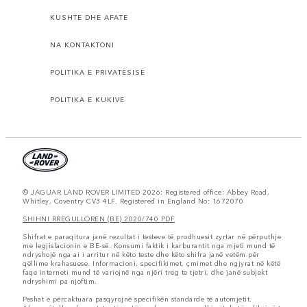
KUSHTE DHE AFATE
NA KONTAKTONI
POLITIKA E PRIVATËSISË
POLITIKA E KUKIVE
© JAGUAR LAND ROVER LIMITED 2026: Registered office: Abbey Road,
Whitley, Coventry CV3 4LF. Registered in England No: 1672070
SHIHNI RREGULLOREN (BE) 2020/740 PDF
Shifrat e paraqitura janë rezultat i testeve të prodhuesit zyrtar në përputhje
me legjislacionin e BE-së. Konsumi faktik i karburantit nga mjeti mund të
ndryshojë nga ai i arritur në këto teste dhe këto shifra janë vetëm për
qëllime krahasuese. Informacioni, specifikimet, çmimet dhe ngjyrat në këtë
faqe interneti mund të variojnë nga njëri treg te tjetri, dhe janë subjekt
ndryshimi pa njoftim.
Peshat e përcaktuara pasqyrojnë specifikën standarde të automjetit.