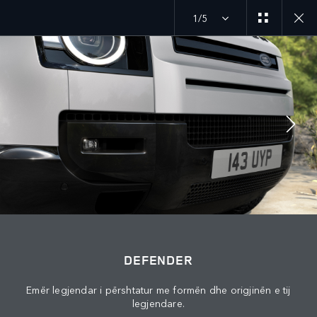
1/5
Zbuloni ofertën tonë aktuale për automjetet Defender
MENU
BASHKOHU ME BISEDËN
DEFENDER
Emër legjendar i përshtatur me formën dhe origjinën e tij
legjendare.