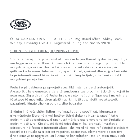
© JAGUAR LAND ROVER LIMITED 2026: Registered office: Abbey Road,
Whitley, Coventry CV3 4LF. Registered in England No: 1672070
SHIHNI RREGULLOREN (BE) 2020/740 PDF
Shifrat e paraqitura janë rezultat i testeve të prodhuesit zyrtar në përputhje
me legjislacionin e BE-së. Konsumi faktik i karburantit nga mjeti mund të
ndryshojë nga ai i arritur në këto teste dhe këto shifra janë vetëm për
qëllime krahasuese. Informacioni, specifikimet, çmimet dhe ngjyrat në këtë
faqe interneti mund të variojnë nga njëri treg te tjetri, dhe janë subjekt
ndryshimi pa njoftim.
Peshat e përcaktuara pasqyrojnë specifikën standarde të automjetit.
Aksesorët dhe elementet e tjera të vendosura pas prodhimit do të ndikojnë te
ngarkesa. Sigurohuni që Pesha bruto e automjetit dhe Ngarkesat maksimale
të akseve të mos tejkalohen gjatë ngarkimit të automjetit me aksesorë,
pasagjerë, lëngje dhe karburant, dhe bagazhe.
Shënim i rëndësishëm lidhur me imazhet dhe specifikat. Mungesa e
gjysmëpërcjellësve në nivel botëror është duke ndikuar te specifikat e
ndërtimit të automjeteve, disponueshmëria e opsioneve dhe kohëzgjatja e
ndërtimit të tyre. Kjo situatë është tejet dinamike, prandaj, imazhet e
përdorura në faqen e internetit aktualisht mund të mos reflektojnë plotësisht
specifikat aktuale sa u përket veçorive, opsioneve, elementeve dekorative
dhe skemave të ngjyrave. Ju lutemi të konsultoheni me Shitësin tuaj, i cili