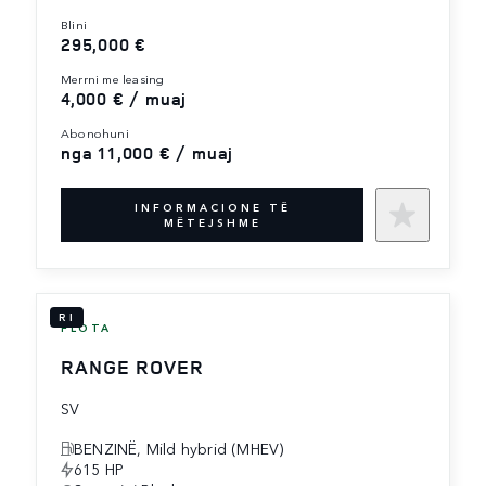
blini
295,000 €
merrni me leasing
4,000 € / muaj
abonohuni
nga 11,000 € / muaj
INFORMACIONE TË
MËTEJSHME
RI
FLOTA
RANGE ROVER
SV
BENZINË, Mild hybrid (MHEV)
615 HP