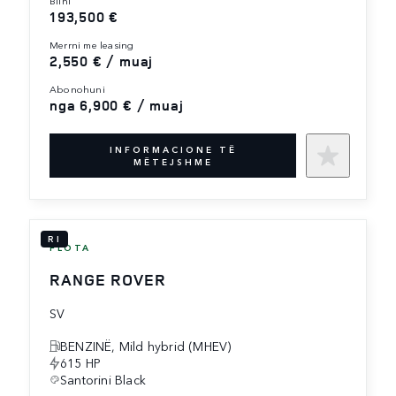
193,500 €
merrni me leasing
2,550 € / muaj
abonohuni
nga 6,900 € / muaj
INFORMACIONE TË
MËTEJSHME
RI
FLOTA
RANGE ROVER
SV
BENZINË, Mild hybrid (MHEV)
615 HP
Santorini Black