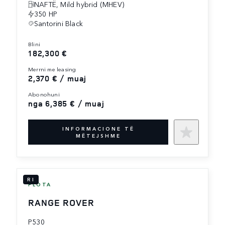
NAFTË, Mild hybrid (MHEV)
350 HP
Santorini Black
blini
182,300 €
merrni me leasing
2,370 € / muaj
abonohuni
nga 6,385 € / muaj
INFORMACIONE TË
MËTEJSHME
RI
FLOTA
RANGE ROVER
P530