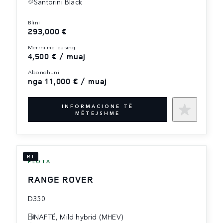
Santorini Black
blini
293,000 €
merrni me leasing
4,500 € / muaj
abonohuni
nga 11,000 € / muaj
INFORMACIONE TË
MËTEJSHME
RI
FLOTA
RANGE ROVER
D350
NAFTË, Mild hybrid (MHEV)