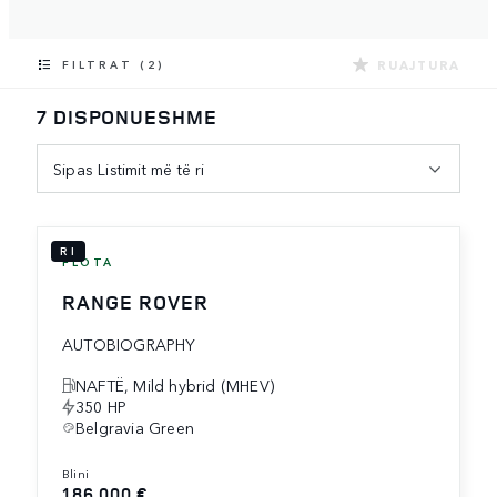
RUAJTURA
FILTRAT (2)
7 DISPONUESHME
Sipas Listimit më të ri
RI
FLOTA
RANGE ROVER
AUTOBIOGRAPHY
NAFTË, Mild hybrid (MHEV)
350 HP
Belgravia Green
blini
186,000 €