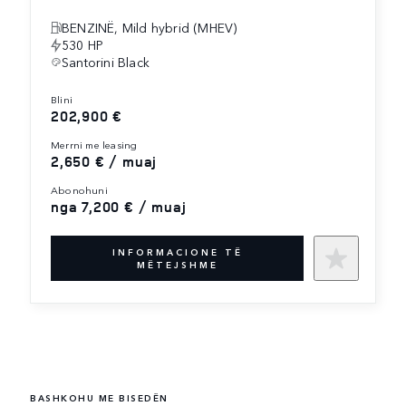
BENZINË, Mild hybrid (MHEV)
530 HP
Santorini Black
blini
202,900 €
merrni me leasing
2,650 € / muaj
abonohuni
nga 7,200 € / muaj
INFORMACIONE TË
MËTEJSHME
BASHKOHU ME BISEDËN