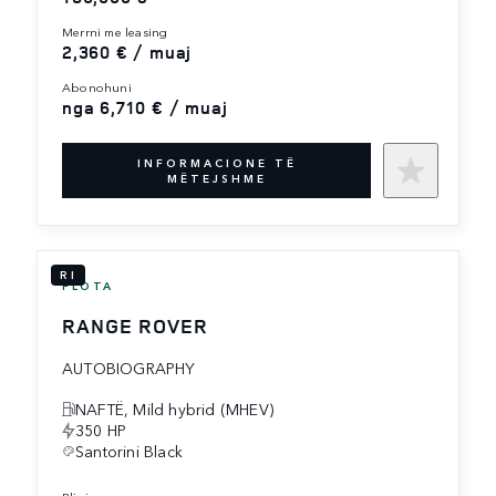
merrni me leasing
2,360 € / muaj
abonohuni
nga 6,710 € / muaj
INFORMACIONE TË
MËTEJSHME
RI
FLOTA
RANGE ROVER
AUTOBIOGRAPHY
NAFTË, Mild hybrid (MHEV)
350 HP
Santorini Black
blini