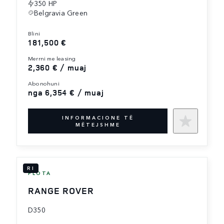
350 HP
Belgravia Green
blini
181,500 €
merrni me leasing
2,360 € / muaj
abonohuni
nga 6,354 € / muaj
INFORMACIONE TË
MËTEJSHME
RI
FLOTA
RANGE ROVER
D350