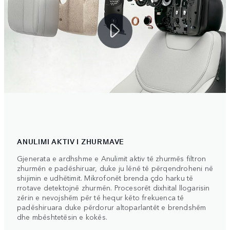
ANULIMI AKTIV I ZHURMAVE
Gjenerata e ardhshme e Anulimit aktiv të zhurmës filtron
zhurmën e padëshiruar, duke ju lënë të përqendroheni në
shijimin e udhëtimit. Mikrofonët brenda çdo harku të
rrotave detektojnë zhurmën. Procesorët dixhital llogarisin
zërin e nevojshëm për të hequr këto frekuenca të
padëshiruara duke përdorur altoparlantët e brendshëm
dhe mbështetësin e kokës.