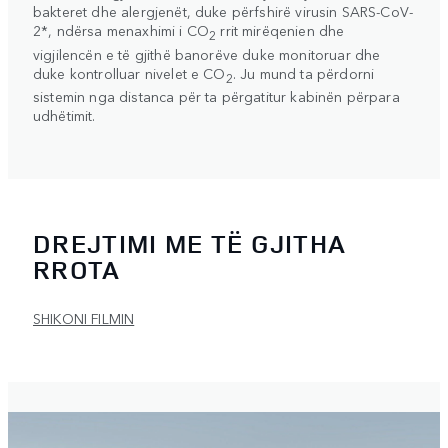
bakteret dhe alergjenët, duke përfshirë virusin SARS-CoV-
2*, ndërsa menaxhimi i CO
rrit mirëqenien dhe
2
vigjilencën e të gjithë banorëve duke monitoruar dhe
duke kontrolluar nivelet e CO
. Ju mund ta përdorni
2
sistemin nga distanca për ta përgatitur kabinën përpara
udhëtimit.
DREJTIMI ME TË GJITHA
RROTA
SHIKONI FILMIN