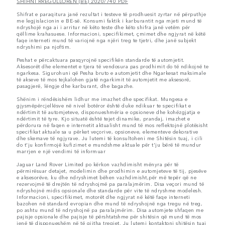
SHIHNI RREGULLOREN (BE) 2020/740 PDF
Shifrat e paraqitura janë rezultat i testeve të prodhuesit zyrtar në përputhje
me legjislacionin e BE-së. Konsumi faktik i karburantit nga mjeti mund të
ndryshojë nga ai i arritur në këto teste dhe këto shifra janë vetëm për
qëllime krahasuese. Informacioni, specifikimet, çmimet dhe ngjyrat në këtë
faqe interneti mund të variojnë nga njëri treg te tjetri, dhe janë subjekt
ndryshimi pa njoftim.
Peshat e përcaktuara pasqyrojnë specifikën standarde të automjetit.
Aksesorët dhe elementet e tjera të vendosura pas prodhimit do të ndikojnë te
ngarkesa. Sigurohuni që Pesha bruto e automjetit dhe Ngarkesat maksimale
të akseve të mos tejkalohen gjatë ngarkimit të automjetit me aksesorë,
pasagjerë, lëngje dhe karburant, dhe bagazhe.
Shënim i rëndësishëm lidhur me imazhet dhe specifikat. Mungesa e
gjysmëpërcjellësve në nivel botëror është duke ndikuar te specifikat e
ndërtimit të automjeteve, disponueshmëria e opsioneve dhe kohëzgjatja e
ndërtimit të tyre. Kjo situatë është tejet dinamike, prandaj, imazhet e
përdorura në faqen e internetit aktualisht mund të mos reflektojnë plotësisht
specifikat aktuale sa u përket veçorive, opsioneve, elementeve dekorative
dhe skemave të ngjyrave. Ju lutemi të konsultoheni me Shitësin tuaj, i cili
do t'ju konfirmojë kufizimet e mundshme aktuale për t'ju bërë të mundur
marrjen e një vendimi të informuar
Jaguar Land Rover Limited po kërkon vazhdimisht mënyra për të
përmirësuar detajet, modelimin dhe prodhimin e automjeteve të tij, pjesëve
e aksesorëve, ku dhe ndryshimet bëhen vazhdimisht,për më tepër që ne
rezervojmë të drejtën të ndryshojmë pa paralajmërim. Disa veçori mund të
ndryshojnë midis opsionale dhe standarde për vite të ndryshme modelesh.
Informacioni, specifikimet, motorët dhe ngjyrat në këtë faqe interneti
bazohen në standard evropian dhe mund të ndryshojnë nga tregu në treg,
po ashtu mund të ndryshojnë pa paralajmërim. Disa automjete shfaqen me
pajisje opsionale dhe pajisje të përshtatshme për shitësin që mund të mos
jenë të disponueshëm në të gjitha tregjet. Ju lutemi kontaktoni shitësin tuaj