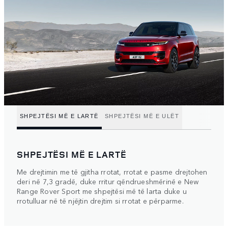
SHPEJTËSI MË E LARTË
SHPEJTËSI MË E ULËT
SHPEJTËSI MË E LARTË
Me drejtimin me të gjitha rrotat, rrotat e pasme drejtohen
deri në 7,3 gradë, duke rritur qëndrueshmërinë e New
Range Rover Sport me shpejtësi më të larta duke u
rrotulluar në të njëjtin drejtim si rrotat e përparme.