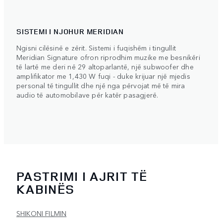
SISTEMI I NJOHUR MERIDIAN
Ngisni cilësinë e zërit. Sistemi i fuqishëm i tingullit
Meridian Signature ofron riprodhim muzike me besnikëri
të lartë me deri në 29 altoparlantë, një subwoofer dhe
amplifikator me 1,430 W fuqi - duke krijuar një mjedis
personal të tingullit dhe një nga përvojat më të mira
audio të automobilave për katër pasagjerë.
PASTRIMI I AJRIT TË
KABINËS
SHIKONI FILMIN