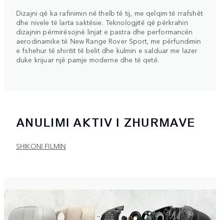
Dizajni që ka rafinimin në thelb të tij, me qelqim të rrafshët
dhe nivele të larta saktësie. Teknologjitë që përkrahin
dizajnin përmirësojnë linjat e pastra dhe performancën
aerodinamike të New Range Rover Sport, me përfundimin
e fshehur të shiritit të belit dhe kulmin e salduar me lazer
duke krijuar një pamje moderne dhe të qetë.
ANULIMI AKTIV I ZHURMAVE
SHIKONI FILMIN