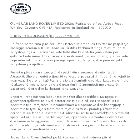
© JAGUAR LAND ROVER LIMITED 2026: Registered office: Abbey Road,
Whitley, Coventry CV3 4LF. Registered in England No: 1672070
SHIHNI RREGULLOREN (BE) 2020/740 PDF
Shifrat e paraqitura janë rezultat i testeve të prodhuesit zyrtar në përputhje
me legjislacionin e BE-së. Konsumi faktik i karburantit nga mjeti mund të
ndryshojë nga ai i arritur në këto teste dhe këto shifra janë vetëm për
qëllime krahasuese. Informacioni, specifikimet, çmimet dhe ngjyrat në këtë
faqe interneti mund të variojnë nga njëri treg te tjetri, dhe janë subjekt
ndryshimi pa njoftim.
Peshat e përcaktuara pasqyrojnë specifikën standarde të automjetit.
Aksesorët dhe elementet e tjera të vendosura pas prodhimit do të ndikojnë te
ngarkesa. Sigurohuni që Pesha bruto e automjetit dhe Ngarkesat maksimale
të akseve të mos tejkalohen gjatë ngarkimit të automjetit me aksesorë,
pasagjerë, lëngje dhe karburant, dhe bagazhe.
Shënim i rëndësishëm lidhur me imazhet dhe specifikat. Mungesa e
gjysmëpërcjellësve në nivel botëror është duke ndikuar te specifikat e
ndërtimit të automjeteve, disponueshmëria e opsioneve dhe kohëzgjatja e
ndërtimit të tyre. Kjo situatë është tejet dinamike, prandaj, imazhet e
përdorura në faqen e internetit aktualisht mund të mos reflektojnë plotësisht
specifikat aktuale sa u përket veçorive, opsioneve, elementeve dekorative
dhe skemave të ngjyrave. Ju lutemi të konsultoheni me Shitësin tuaj, i cili
do t'ju konfirmojë kufizimet e mundshme aktuale për t'ju bërë të mundur
marrjen e një vendimi të informuar
Jaguar Land Rover Limited po kërkon vazhdimisht mënyra për të