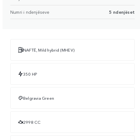
Numri i ndenjëseve
5 ndenjëset
NAFTË, Mild hybrid (MHEV)
350 HP
Belgravia Green
2998 CC