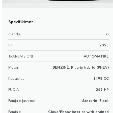
Specifikimet
gjendje
ri
Viti
2025
TRANSMISIONI
AUTOMATIKE
Motorri
BENZINË, Plug-in hybrid (PHEV)
Kapacitet
1498 CC
FUQIA
269 HP
Pamja e jashtme
Santorini Black
Pamja e
Cloud/Ebony interior with grained