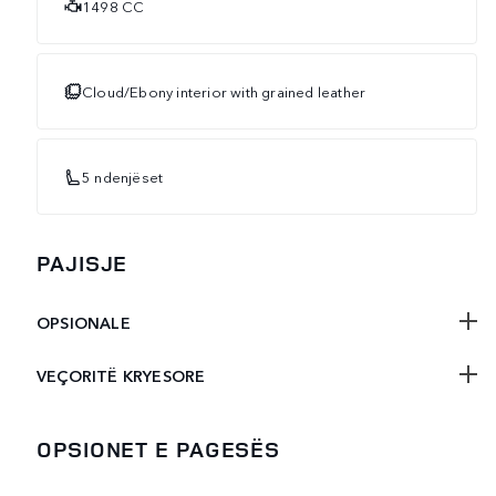
1498 CC
Cloud/Ebony interior with grained leather
5 ndenjëset
PAJISJE
OPSIONALE
VEÇORITË KRYESORE
OPSIONET E PAGESËS