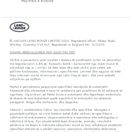
POLITIKA E KUKIVE
© JAGUAR LAND ROVER LIMITED 2026: Registered office: Abbey Road,
Whitley, Coventry CV3 4LF. Registered in England No: 1672070
SHIHNI RREGULLOREN (BE) 2020/740 PDF
Shifrat e paraqitura janë rezultat i testeve të prodhuesit zyrtar në përputhje
me legjislacionin e BE-së. Konsumi faktik i karburantit nga mjeti mund të
ndryshojë nga ai i arritur në këto teste dhe këto shifra janë vetëm për
qëllime krahasuese. Informacioni, specifikimet, çmimet dhe ngjyrat në këtë
faqe interneti mund të variojnë nga njëri treg te tjetri, dhe janë subjekt
ndryshimi pa njoftim.
Peshat e përcaktuara pasqyrojnë specifikën standarde të automjetit.
Aksesorët dhe elementet e tjera të vendosura pas prodhimit do të ndikojnë te
ngarkesa. Sigurohuni që Pesha bruto e automjetit dhe Ngarkesat maksimale
të akseve të mos tejkalohen gjatë ngarkimit të automjetit me aksesorë,
pasagjerë, lëngje dhe karburant, dhe bagazhe.
Shënim i rëndësishëm lidhur me imazhet dhe specifikat. Mungesa e
gjysmëpërcjellësve në nivel botëror është duke ndikuar te specifikat e
ndërtimit të automjeteve, disponueshmëria e opsioneve dhe kohëzgjatja e
ndërtimit të tyre. Kjo situatë është tejet dinamike, prandaj, imazhet e
përdorura në faqen e internetit aktualisht mund të mos reflektojnë plotësisht
specifikat aktuale sa u përket veçorive, opsioneve, elementeve dekorative