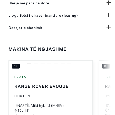
Blerje me para në dorë
Llogaritësi i qirasë financiare (leasing)
Detajet e abonimit
MAKINA TË NGJASHME
RI
RI
FLOTA
FLOT
RANGE ROVER EVOQUE
RAN
HOXTON
DYNA
NAFTË, Mild hybrid (MHEV)
NAF
165 HP
165
Santorini Black
Arr