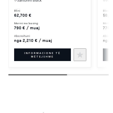
blini
blini
62,700 €
58,0
merrni me leasing
merrni
790 € / muaj
770 
abonohuni
abono
nga 2,210 € / muaj
nga 
INFORMACIONE TË
MËTEJSHME