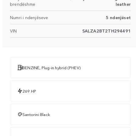
brendëshme
leather
Numri i ndenjëseve
5 ndenjëset
VIN
SALZA2BT2TH294491
BENZINË, Plug-in hybrid (PHEV)
269 HP
Santorini Black