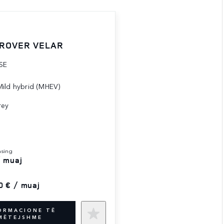
ROVER VELAR
SE
ild hybrid (MHEV)
rey
asing
/ muaj
0 € / muaj
ORMACIONE TË
MËTEJSHME