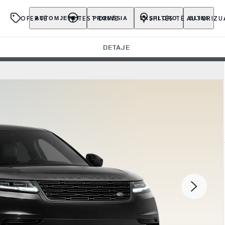
OFERTË
TEST DRIVE
SHITËS TË AUTORIZU
AUTOMJETET
PRONËSIA
EKSPLORO
BLINI
DETAJE