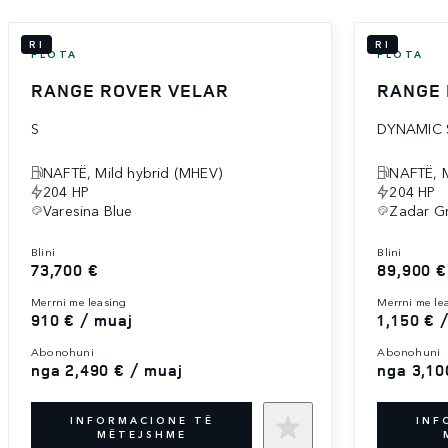
RI
RI
FLOTA
FLOTA
RANGE ROVER VELAR
RANGE 
S
DYNAMIC 
NAFTË, Mild hybrid (MHEV)
NAFTË, M
204 HP
204 HP
Varesina Blue
Zadar G
blini
blini
73,700 €
89,900 €
merrni me leasing
merrni me le
910 € / muaj
1,150 € 
abonohuni
abonohuni
nga 2,490 € / muaj
nga 3,10
INFORMACIONE TË
INF
MËTEJSHME