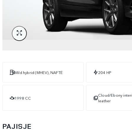
Mild hybrid (MHEV), NAFTË
204 HP
Cloud/Ebony interi
1998 CC
leather
PAJISJE