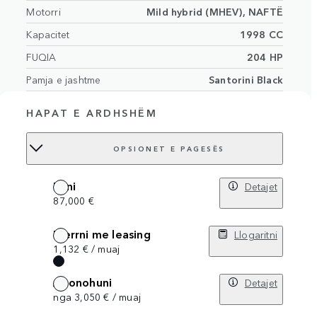
Motorri
Mild hybrid (MHEV), NAFTË
Kapacitet
1998 CC
FUQIA
204 HP
Pamja e jashtme
Santorini Black
Pamja e
Cloud/Ebony interior with
HAPAT E ARDHSHËM
brendëshme
grained leather
Numri i ndenjëseve
5 ndenjëset
OPSIONET E PAGESËS
VIN
SALYA2BN2TA817238
Blini
Detajet
87,000 €
Merrni me leasing
Llogaritni
1,132 € / muaj
Abonohuni
Detajet
nga 3,050 € / muaj