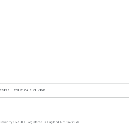
TËSISË
POLITIKA E KUKIVE
Coventry CV3 4LF. Registered in England No: 1672070