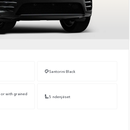
Santorini Black
or with grained
5 ndenjëset