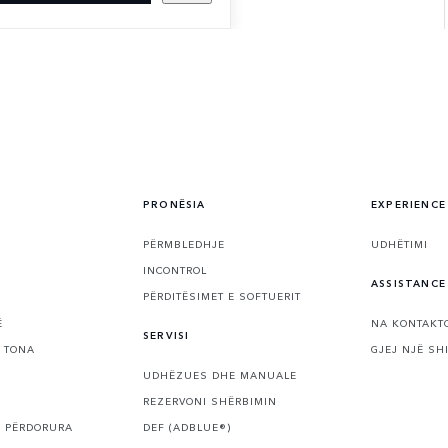
PRONËSIA
EXPERIENCE
PËRMBLEDHJE
UDHËTIMI
INCONTROL
ASSISTANCE
PËRDITËSIMET E SOFTUERIT
Ë
NA KONTAKT
SERVISI
 TONA
GJEJ NJË SH
UDHËZUES DHE MANUALE
REZERVONI SHËRBIMIN
E PËRDORURA
DEF (ADBLUE®)