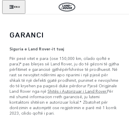
MENU
GARANCI
Siguria e Land Rover-it tuaj
Për pesë vitet e para (ose 150,000 km, cilado qoftë e
para)* pas blerjes së Land Rover, ju do të gëzoni të gjitha
përfitimet e garancisë gjithëpërfshirëse të prodhuesit. Në
rast se nevojitet ndërrimi apo riparimi i një pjesë për
shkak të një defekti gjatë prodhimit, punimet e nevojshme
do të kryehen pa pagesë duke përdorur Pjesë Origjinale
Land Rover nga një
Shitës i Autorizuar i Land Rover.
Për
më shumë informacion rreth garancisë, ju lutemi
kontaktoni shitësin e autorizuar lokal.* Zbatohet për
dorëzimin e automjetit ose regjistrimin e parë më 1 korrik
2023, cilido qoftë i pari.