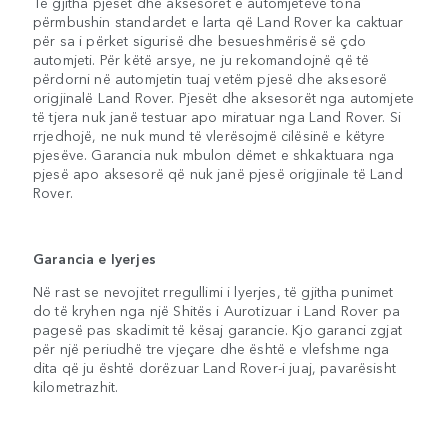
Të gjitha pjesët dhe aksesorët e automjeteve tona
përmbushin standardet e larta që Land Rover ka caktuar
për sa i përket sigurisë dhe besueshmërisë së çdo
automjeti. Për këtë arsye, ne ju rekomandojnë që të
përdorni në automjetin tuaj vetëm pjesë dhe aksesorë
origjinalë Land Rover. Pjesët dhe aksesorët nga automjete
të tjera nuk janë testuar apo miratuar nga Land Rover. Si
rrjedhojë, ne nuk mund të vlerësojmë cilësinë e këtyre
pjesëve. Garancia nuk mbulon dëmet e shkaktuara nga
pjesë apo aksesorë që nuk janë pjesë origjinale të Land
Rover.
Garancia e lyerjes
Në rast se nevojitet rregullimi i lyerjes, të gjitha punimet
do të kryhen nga një Shitës i Aurotizuar i Land Rover pa
pagesë pas skadimit të kësaj garancie. Kjo garanci zgjat
për një periudhë tre vjeçare dhe është e vlefshme nga
dita që ju është dorëzuar Land Rover-i juaj, pavarësisht
kilometrazhit.