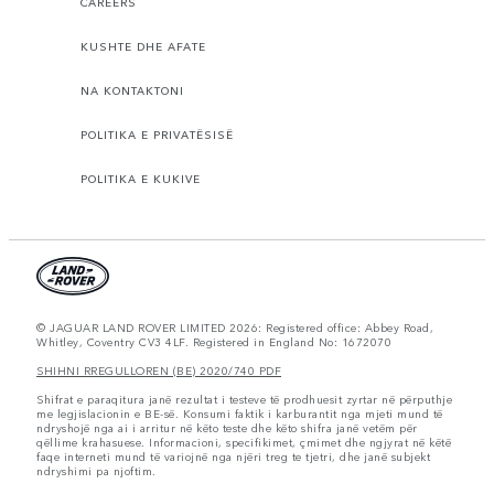
CAREERS
KUSHTE DHE AFATE
NA KONTAKTONI
POLITIKA E PRIVATËSISË
POLITIKA E KUKIVE
© JAGUAR LAND ROVER LIMITED 2026: Registered office: Abbey Road,
Whitley, Coventry CV3 4LF. Registered in England No: 1672070
SHIHNI RREGULLOREN (BE) 2020/740 PDF
Shifrat e paraqitura janë rezultat i testeve të prodhuesit zyrtar në përputhje
me legjislacionin e BE-së. Konsumi faktik i karburantit nga mjeti mund të
ndryshojë nga ai i arritur në këto teste dhe këto shifra janë vetëm për
qëllime krahasuese. Informacioni, specifikimet, çmimet dhe ngjyrat në këtë
faqe interneti mund të variojnë nga njëri treg te tjetri, dhe janë subjekt
ndryshimi pa njoftim.