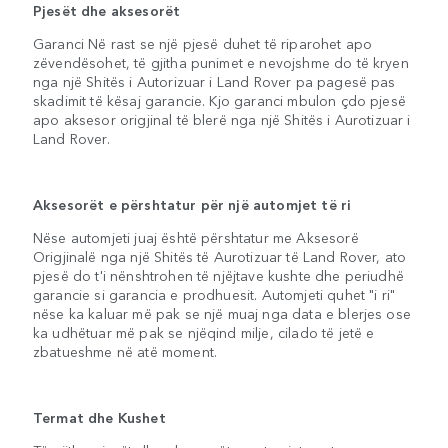
Pjesët dhe aksesorët
Garanci Në rast se një pjesë duhet të riparohet apo
zëvendësohet, të gjitha punimet e nevojshme do të kryen
nga një Shitës i Autorizuar i Land Rover pa pagesë pas
skadimit të kësaj garancie. Kjo garanci mbulon çdo pjesë
apo aksesor origjinal të blerë nga një Shitës i Aurotizuar i
Land Rover.
Aksesorët e përshtatur për një automjet të ri
Nëse automjeti juaj është përshtatur me Aksesorë
Origjinalë nga një Shitës të Aurotizuar të Land Rover, ato
pjesë do t'i nënshtrohen të njëjtave kushte dhe periudhë
garancie si garancia e prodhuesit. Automjeti quhet "i ri"
nëse ka kaluar më pak se një muaj nga data e blerjes ose
ka udhëtuar më pak se njëqind milje, cilado të jetë e
zbatueshme në atë moment.
Termat dhe Kushet