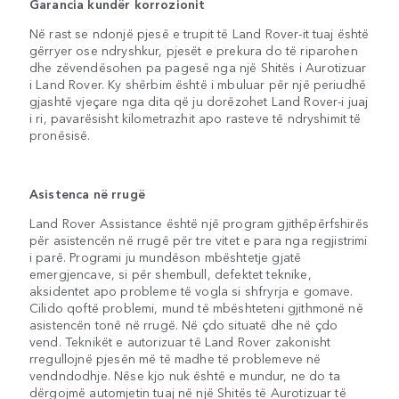
Garancia kundër korrozionit
Në rast se ndonjë pjesë e trupit të Land Rover-it tuaj është
gërryer ose ndryshkur, pjesët e prekura do të riparohen
dhe zëvendësohen pa pagesë nga një Shitës i Aurotizuar
i Land Rover. Ky shërbim është i mbuluar për një periudhë
gjashtë vjeçare nga dita që ju dorëzohet Land Rover-i juaj
i ri, pavarësisht kilometrazhit apo rasteve të ndryshimit të
pronësisë.
Asistenca në rrugë
Land Rover Assistance është një program gjithëpërfshirës
për asistencën në rrugë për tre vitet e para nga regjistrimi
i parë. Programi ju mundëson mbështetje gjatë
emergjencave, si për shembull, defektet teknike,
aksidentet apo probleme të vogla si shfryrja e gomave.
Cilido qoftë problemi, mund të mbështeteni gjithmonë në
asistencën tonë në rrugë. Në çdo situatë dhe në çdo
vend. Teknikët e autorizuar të Land Rover zakonisht
rregullojnë pjesën më të madhe të problemeve në
vendndodhje. Nëse kjo nuk është e mundur, ne do ta
dërgojmë automjetin tuaj në një Shitës të Aurotizuar të