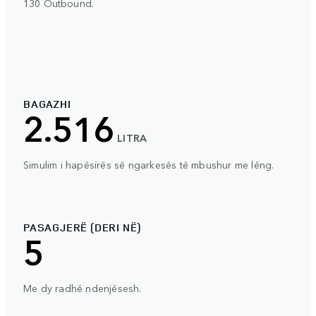
130 Outbound.
BAGAZHI
2.516
LITRA
Simulim i hapësirës së ngarkesës të mbushur me lëng.
PASAGJERË (DERI NË)
5
Me dy radhë ndenjësesh.