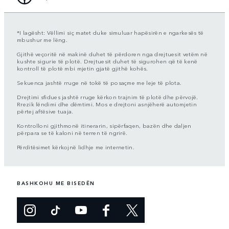
*I lagësht: Vëllimi siç matet duke simuluar hapësirën e ngarkesës të
mbushur me lëng.
Gjithë veçoritë në makinë duhet të përdoren nga drejtuesit vetëm në
kushte sigurie të plotë. Drejtuesit duhet të sigurohen që të kenë
kontroll të plotë mbi mjetin gjatë gjithë kohës.
Sekuenca jashtë rruge në tokë të posaçme me leje të plota.
Drejtimi sfidues jashtë rruge kërkon trajnim të plotë dhe përvojë.
Rrezik lëndimi dhe dëmtimi. Mos e drejtoni asnjëherë automjetin
përtej aftësive tuaja.
Kontrolloni gjithmonë itinerarin, sipërfaqen, bazën dhe daljen
përpara se të kaloni në terren të ngrirë.
Përditësimet kërkojnë lidhje me internetin.
BASHKOHU ME BISEDËN