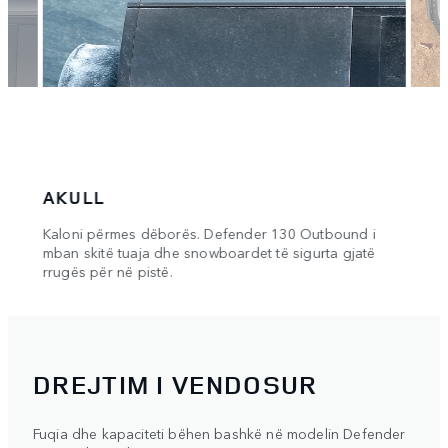
AKULL
EX
atë
Kaloni përmes dëborës. Defender 130 Outbound i
Pajisu
s në
mban skitë tuaja dhe snowboardet të sigurta gjatë
ngrit
ut.
rrugës për në pistë.
e paji
DREJTIM I VENDOSUR
Fuqia dhe kapaciteti bëhen bashkë në modelin Defender