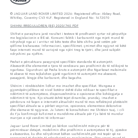
© JAGUAR LAND ROVER LIMITED 2026: Registered office: Abbey Road,
Whitley, Coventry CV3 4LF. Registered in England No: 1672070
SHIHNI RREGULLOREN (BE) 2020/740 PDF
Shifrat e paraqitura janë rezultat i testeve të prodhuesit zyrtar në përputhje
me legjislacionin e BE-së. Konsumi faktik i karburantit nga mjeti mund të
ndryshojë nga ai i arritur në këto teste dhe këto shifra janë vetëm për
qëllime krahasuese. Informacioni, specifikimet, çmimet dhe ngjyrat në këtë
faqe interneti mund të variojnë nga njëri treg te tjetri, dhe janë subjekt
ndryshimi pa njoftim.
Peshat e përcaktuara pasqyrojnë specifikën standarde të automjetit.
Aksesorët dhe elementet e tjera të vendosura pas prodhimit do të ndikojnë te
ngarkesa. Sigurohuni që Pesha bruto e automjetit dhe Ngarkesat maksimale
të akseve të mos tejkalohen gjatë ngarkimit të automjetit me aksesorë,
pasagjerë, lëngje dhe karburant, dhe bagazhe.
Shënim i rëndësishëm lidhur me imazhet dhe specifikat. Mungesa e
gjysmëpërcjellësve në nivel botëror është duke ndikuar te specifikat e
ndërtimit të automjeteve, disponueshmëria e opsioneve dhe kohëzgjatja e
ndërtimit të tyre. Kjo situatë është tejet dinamike, prandaj, imazhet e
përdorura në faqen e internetit aktualisht mund të mos reflektojnë plotësisht
specifikat aktuale sa u përket veçorive, opsioneve, elementeve dekorative
dhe skemave të ngjyrave. Ju lutemi të konsultoheni me Shitësin tuaj, i cili
do t'ju konfirmojë kufizimet e mundshme aktuale për t'ju bërë të mundur
marrjen e një vendimi të informuar
Jaguar Land Rover Limited po kërkon vazhdimisht mënyra për të
përmirësuar detajet, modelimin dhe prodhimin e automjeteve të tij, pjesëve
e aksesorëve, ku dhe ndryshimet bëhen vazhdimisht,për më tepër që ne
rezervojmë të drejtën të ndryshojmë pa paralajmërim. Disa veçori mund të