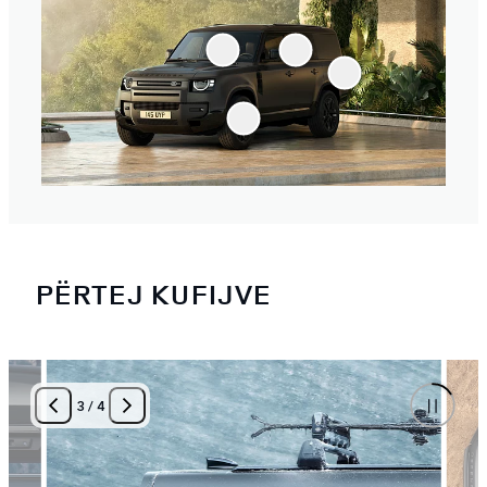
PËRTEJ KUFIJVE
3
/
4