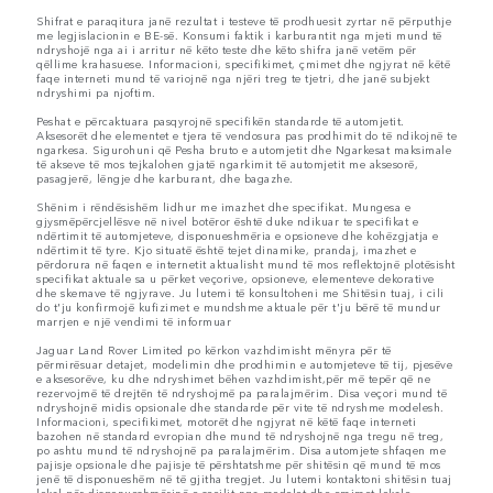
Shifrat e paraqitura janë rezultat i testeve të prodhuesit zyrtar në përputhje
me legjislacionin e BE-së. Konsumi faktik i karburantit nga mjeti mund të
ndryshojë nga ai i arritur në këto teste dhe këto shifra janë vetëm për
qëllime krahasuese. Informacioni, specifikimet, çmimet dhe ngjyrat në këtë
faqe interneti mund të variojnë nga njëri treg te tjetri, dhe janë subjekt
ndryshimi pa njoftim.
Peshat e përcaktuara pasqyrojnë specifikën standarde të automjetit.
Aksesorët dhe elementet e tjera të vendosura pas prodhimit do të ndikojnë te
ngarkesa. Sigurohuni që Pesha bruto e automjetit dhe Ngarkesat maksimale
të akseve të mos tejkalohen gjatë ngarkimit të automjetit me aksesorë,
pasagjerë, lëngje dhe karburant, dhe bagazhe.
Shënim i rëndësishëm lidhur me imazhet dhe specifikat. Mungesa e
gjysmëpërcjellësve në nivel botëror është duke ndikuar te specifikat e
ndërtimit të automjeteve, disponueshmëria e opsioneve dhe kohëzgjatja e
ndërtimit të tyre. Kjo situatë është tejet dinamike, prandaj, imazhet e
përdorura në faqen e internetit aktualisht mund të mos reflektojnë plotësisht
specifikat aktuale sa u përket veçorive, opsioneve, elementeve dekorative
dhe skemave të ngjyrave. Ju lutemi të konsultoheni me Shitësin tuaj, i cili
do t'ju konfirmojë kufizimet e mundshme aktuale për t'ju bërë të mundur
marrjen e një vendimi të informuar
Jaguar Land Rover Limited po kërkon vazhdimisht mënyra për të
përmirësuar detajet, modelimin dhe prodhimin e automjeteve të tij, pjesëve
e aksesorëve, ku dhe ndryshimet bëhen vazhdimisht,për më tepër që ne
rezervojmë të drejtën të ndryshojmë pa paralajmërim. Disa veçori mund të
ndryshojnë midis opsionale dhe standarde për vite të ndryshme modelesh.
Informacioni, specifikimet, motorët dhe ngjyrat në këtë faqe interneti
bazohen në standard evropian dhe mund të ndryshojnë nga tregu në treg,
po ashtu mund të ndryshojnë pa paralajmërim. Disa automjete shfaqen me
pajisje opsionale dhe pajisje të përshtatshme për shitësin që mund të mos
jenë të disponueshëm në të gjitha tregjet. Ju lutemi kontaktoni shitësin tuaj