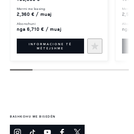
merrni me leasing
merrni
2,360 € / muaj
2,55
abonohuni
abono
nga 6,710 € / muaj
nga 
INFORMACIONE TË
MËTEJSHME
BASHKOHU ME BISEDËN