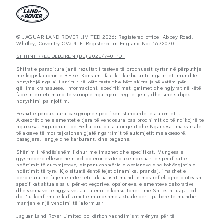
© JAGUAR LAND ROVER LIMITED 2026: Registered office: Abbey Road,
Whitley, Coventry CV3 4LF. Registered in England No: 1672070
SHIHNI RREGULLOREN (BE) 2020/740 PDF
Shifrat e paraqitura janë rezultat i testeve të prodhuesit zyrtar në përputhje
me legjislacionin e BE-së. Konsumi faktik i karburantit nga mjeti mund të
ndryshojë nga ai i arritur në këto teste dhe këto shifra janë vetëm për
qëllime krahasuese. Informacioni, specifikimet, çmimet dhe ngjyrat në këtë
faqe interneti mund të variojnë nga njëri treg te tjetri, dhe janë subjekt
ndryshimi pa njoftim.
Peshat e përcaktuara pasqyrojnë specifikën standarde të automjetit.
Aksesorët dhe elementet e tjera të vendosura pas prodhimit do të ndikojnë te
ngarkesa. Sigurohuni që Pesha bruto e automjetit dhe Ngarkesat maksimale
të akseve të mos tejkalohen gjatë ngarkimit të automjetit me aksesorë,
pasagjerë, lëngje dhe karburant, dhe bagazhe.
Shënim i rëndësishëm lidhur me imazhet dhe specifikat. Mungesa e
gjysmëpërcjellësve në nivel botëror është duke ndikuar te specifikat e
ndërtimit të automjeteve, disponueshmëria e opsioneve dhe kohëzgjatja e
ndërtimit të tyre. Kjo situatë është tejet dinamike, prandaj, imazhet e
përdorura në faqen e internetit aktualisht mund të mos reflektojnë plotësisht
specifikat aktuale sa u përket veçorive, opsioneve, elementeve dekorative
dhe skemave të ngjyrave. Ju lutemi të konsultoheni me Shitësin tuaj, i cili
do t'ju konfirmojë kufizimet e mundshme aktuale për t'ju bërë të mundur
marrjen e një vendimi të informuar
Jaguar Land Rover Limited po kërkon vazhdimisht mënyra për të