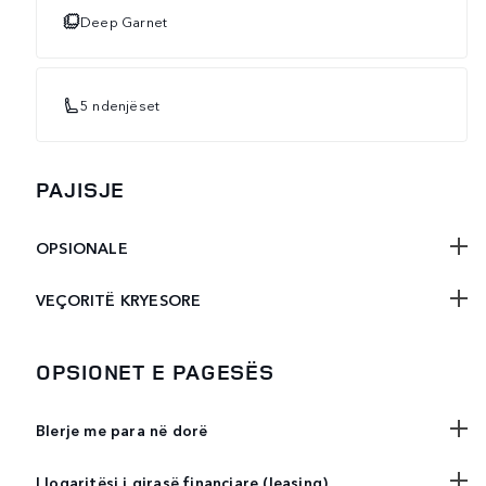
Deep Garnet
5 ndenjëset
PAJISJE
OPSIONALE
VEÇORITË KRYESORE
OPSIONET E PAGESËS
Blerje me para në dorë
Llogaritësi i qirasë financiare (leasing)