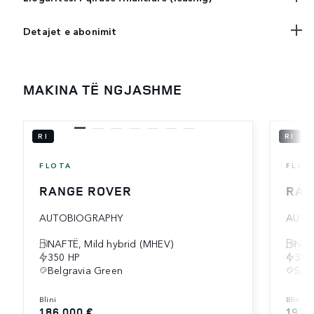
Detajet e abonimit
MAKINA TË NGJASHME
RI
RI
FLOTA
FLOT
RANGE ROVER
RAN
AUTOBIOGRAPHY
AUTO
NAFTË, Mild hybrid (MHEV)
NAF
350 HP
350
Belgravia Green
Sant
blini
blini
186,000 €
193,