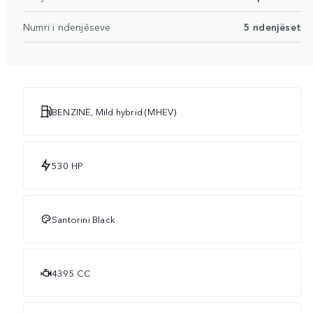
Numri i ndenjëseve
5 ndenjëset
BENZINË, Mild hybrid (MHEV)
530 HP
Santorini Black
4395 CC