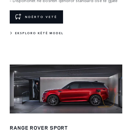
– Disponohet në boshtin qendror standard ose të gjatë
NDËRTO VETË
EKSPLORO KËTË MODEL
RANGE ROVER SPORT