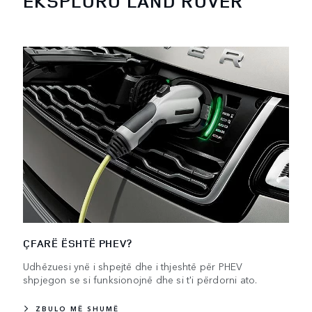
EKSPLORO LAND ROVER
ÇFARË ËSHTË PHEV?
Udhëzuesi ynë i shpejtë dhe i thjeshtë për PHEV
shpjegon se si funksionojnë dhe si t'i përdorni ato.
ZBULO MË SHUMË