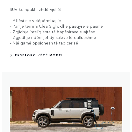
SUV kompakt i zhdërvjellët
– Aftësi me vetëpërmbajtje
– Pamje terreni ClearSight dhe pasqyrë e pasme
– Zgjidhje inteligjente të hapësirave ruajtëse
– Zgjedhje ndërmjet dy stileve të dallueshme
– Një gamë opsionesh të tapicerisë
EKSPLORO KËTË MODEL