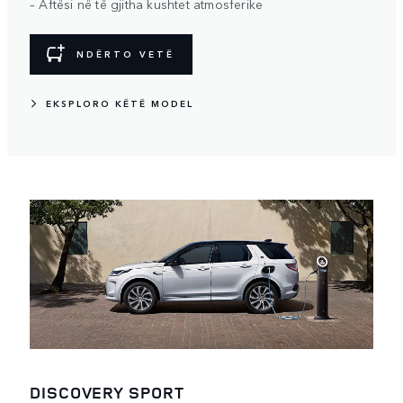
– Aftësi në të gjitha kushtet atmosferike
NDËRTO VETË
EKSPLORO KËTË MODEL
DISCOVERY SPORT