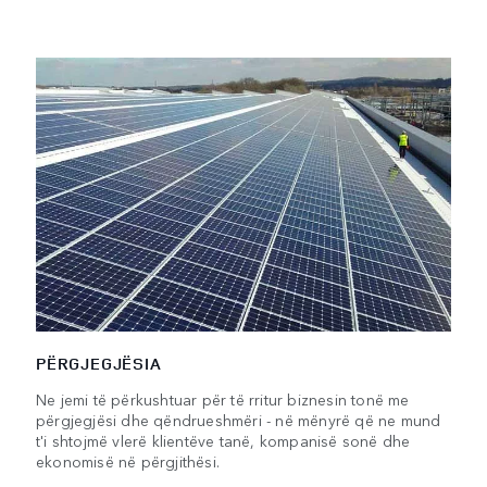
PËRGJEGJËSIA
Ne jemi të përkushtuar për të rritur biznesin tonë me
përgjegjësi dhe qëndrueshmëri - në mënyrë që ne mund
t'i shtojmë vlerë klientëve tanë, kompanisë sonë dhe
ekonomisë në përgjithësi.