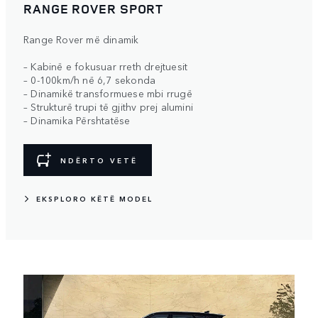
RANGE ROVER SPORT
Range Rover më dinamik
– Kabinë e fokusuar rreth drejtuesit
– 0-100km/h në 6,7 sekonda
– Dinamikë transformuese mbi rrugë
– Strukturë trupi të gjithv prej alumini
– Dinamika Përshtatëse
NDËRTO VETË
EKSPLORO KËTË MODEL