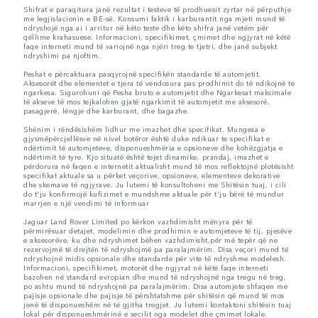
Shifrat e paraqitura janë rezultat i testeve të prodhuesit zyrtar në përputhje
me legjislacionin e BE-së. Konsumi faktik i karburantit nga mjeti mund të
ndryshojë nga ai i arritur në këto teste dhe këto shifra janë vetëm për
qëllime krahasuese. Informacioni, specifikimet, çmimet dhe ngjyrat në këtë
faqe interneti mund të variojnë nga njëri treg te tjetri, dhe janë subjekt
ndryshimi pa njoftim.
Peshat e përcaktuara pasqyrojnë specifikën standarde të automjetit.
Aksesorët dhe elementet e tjera të vendosura pas prodhimit do të ndikojnë te
ngarkesa. Sigurohuni që Pesha bruto e automjetit dhe Ngarkesat maksimale
të akseve të mos tejkalohen gjatë ngarkimit të automjetit me aksesorë,
pasagjerë, lëngje dhe karburant, dhe bagazhe.
Shënim i rëndësishëm lidhur me imazhet dhe specifikat. Mungesa e
gjysmëpërcjellësve në nivel botëror është duke ndikuar te specifikat e
ndërtimit të automjeteve, disponueshmëria e opsioneve dhe kohëzgjatja e
ndërtimit të tyre. Kjo situatë është tejet dinamike, prandaj, imazhet e
përdorura në faqen e internetit aktualisht mund të mos reflektojnë plotësisht
specifikat aktuale sa u përket veçorive, opsioneve, elementeve dekorative
dhe skemave të ngjyrave. Ju lutemi të konsultoheni me Shitësin tuaj, i cili
do t'ju konfirmojë kufizimet e mundshme aktuale për t'ju bërë të mundur
marrjen e një vendimi të informuar
Jaguar Land Rover Limited po kërkon vazhdimisht mënyra për të
përmirësuar detajet, modelimin dhe prodhimin e automjeteve të tij, pjesëve
e aksesorëve, ku dhe ndryshimet bëhen vazhdimisht,për më tepër që ne
rezervojmë të drejtën të ndryshojmë pa paralajmërim. Disa veçori mund të
ndryshojnë midis opsionale dhe standarde për vite të ndryshme modelesh.
Informacioni, specifikimet, motorët dhe ngjyrat në këtë faqe interneti
bazohen në standard evropian dhe mund të ndryshojnë nga tregu në treg,
po ashtu mund të ndryshojnë pa paralajmërim. Disa automjete shfaqen me
pajisje opsionale dhe pajisje të përshtatshme për shitësin që mund të mos
jenë të disponueshëm në të gjitha tregjet. Ju lutemi kontaktoni shitësin tuaj
lokal për disponueshmërinë e secilit nga modelet dhe çmimet lokale.