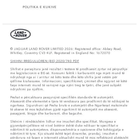
POLITIKA E KUKIVE
© JAGUAR LAND ROVER LIMITED 2026: Registered office: Abbey Road,
Whitley, Coventry CV3 4LF. Registered in England No: 1672070
SHIHNI RREGULLOREN (BE) 2020/740 PDF
Shifrat e paraqitura janë rezultat i testeve të prodhuesit zyrtar në përputhje
me legjislacionin e BE-së. Konsumi faktik i karburantit nga mjeti mund të
ndryshojë nga ai i arritur në këto teste dhe këto shifra janë vetëm për
qëllime krahasuese. Informacioni, specifikimet, çmimet dhe ngjyrat në këtë
faqe interneti mund të variojnë nga njëri treg te tjetri, dhe janë subjekt
ndryshimi pa njoftim.
Peshat e përcaktuara pasqyrojnë specifikën standarde të automjetit.
Aksesorët dhe elementet e tjera të vendosura pas prodhimit do të ndikojnë te
ngarkesa. Sigurohuni që Pesha bruto e automjetit dhe Ngarkesat maksimale
të akseve të mos tejkalohen gjatë ngarkimit të automjetit me aksesorë,
pasagjerë, lëngje dhe karburant, dhe bagazhe.
Shënim i rëndësishëm lidhur me imazhet dhe specifikat. Mungesa e
gjysmëpërcjellësve në nivel botëror është duke ndikuar te specifikat e
ndërtimit të automjeteve, disponueshmëria e opsioneve dhe kohëzgjatja e
ndërtimit të tyre. Kjo situatë është tejet dinamike, prandaj, imazhet e
përdorura në faqen e internetit aktualisht mund të mos reflektojnë plotësisht