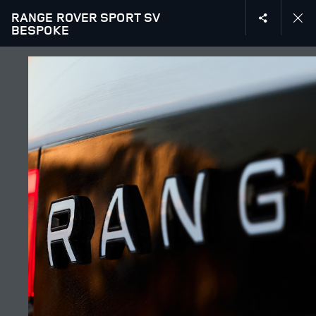
RANGE ROVER SPORT SV
MENU
BESPOKE
EKSPLORONI SV
GALERIA
BASHKOHU ME BISEDËN
CAREERS