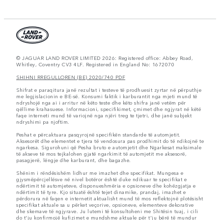
© JAGUAR LAND ROVER LIMITED 2026: Registered office: Abbey Road,
Whitley, Coventry CV3 4LF. Registered in England No: 1672070
SHIHNI RREGULLOREN (BE) 2020/740 PDF
Shifrat e paraqitura janë rezultat i testeve të prodhuesit zyrtar në përputhje
me legjislacionin e BE-së. Konsumi faktik i karburantit nga mjeti mund të
ndryshojë nga ai i arritur në këto teste dhe këto shifra janë vetëm për
qëllime krahasuese. Informacioni, specifikimet, çmimet dhe ngjyrat në këtë
faqe interneti mund të variojnë nga njëri treg te tjetri, dhe janë subjekt
ndryshimi pa njoftim.
Peshat e përcaktuara pasqyrojnë specifikën standarde të automjetit.
Aksesorët dhe elementet e tjera të vendosura pas prodhimit do të ndikojnë te
ngarkesa. Sigurohuni që Pesha bruto e automjetit dhe Ngarkesat maksimale
të akseve të mos tejkalohen gjatë ngarkimit të automjetit me aksesorë,
pasagjerë, lëngje dhe karburant, dhe bagazhe.
Shënim i rëndësishëm lidhur me imazhet dhe specifikat. Mungesa e
gjysmëpërcjellësve në nivel botëror është duke ndikuar te specifikat e
ndërtimit të automjeteve, disponueshmëria e opsioneve dhe kohëzgjatja e
ndërtimit të tyre. Kjo situatë është tejet dinamike, prandaj, imazhet e
përdorura në faqen e internetit aktualisht mund të mos reflektojnë plotësisht
specifikat aktuale sa u përket veçorive, opsioneve, elementeve dekorative
dhe skemave të ngjyrave. Ju lutemi të konsultoheni me Shitësin tuaj, i cili
do t'ju konfirmojë kufizimet e mundshme aktuale për t'ju bërë të mundur