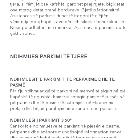
tjera, si fëmijët ose kafshët, gardhet prej rrjete, biçikletat
ose motoçikletat pranë bordurave. Gjatë përdorimit të
Asistencës së parkimit duhet të tregoni të njëjtën
vëmendje ndaj hapësirave përreth sikurse bëni zakonisht.
Nëse po udhëtoni me rimorkio, Asistenca e parkimit do të
çaktivizohet.
NDIHMUES PARKIMI TË TJERË
NDIHMUESIT E PARKIMIT TË PËRPARMË DHE TË
PASMË
Për t’ju ndihmuar që të parkoni në mënyrë të sigurt në një
hapësirë të ngushtë, kamerat shfaqin pamje të pjesës së
përparme dhe të pasme të automjetit në Ekranin me
prekje dhe bëjnë paralajmërime zanore dhe pamore.
NDIHMUESI I PARKIMIT 360°
Sensorët e ndihmuesve të parkimit në pjesën e pasme,
përparme dhe anësore mundësojnë informacion zanor
dhe pamor në kohë reale për të treguar se sa pranë