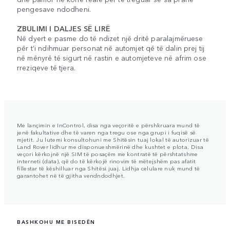
pengesave ndodheni.
ZBULIMI I DALJES SË LIRË
Në dyert e pasme do të ndizet një dritë paralajmëruese
për t’i ndihmuar personat në automjet që të dalin prej tij
në mënyrë të sigurt në rastin e automjeteve në afrim ose
rreziqeve të tjera.
Me lançimin e InControl, disa nga veçoritë e përshkruara mund të
jenë fakultative dhe të varen nga tregu ose nga grupi i fuqisë së
mjetit. Ju lutemi konsultohuni me Shitësin tuaj lokal të autorizuar të
Land Rover lidhur me disponueshmërinë dhe kushtet e plota. Disa
veçori kërkojnë një SIM të posaçëm me kontratë të përshtatshme
interneti (data), që do të kërkojë rinovim të mëtejshëm pas afatit
fillestar të këshilluar nga Shitësi juaj. Lidhja celulare nuk mund të
garantohet në të gjitha vendndodhjet.
BASHKOHU ME BISEDËN