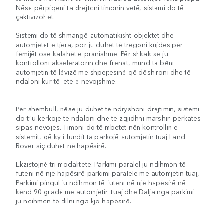
Nëse përpiqeni ta drejtoni timonin vetë, sistemi do të
çaktivizohet.
Sistemi do të shmangë automatikisht objektet dhe
automjetet e tjera, por ju duhet të tregoni kujdes për
fëmijët ose kafshët e pranishme. Për shkak se ju
kontrolloni akseleratorin dhe frenat, mund ta bëni
automjetin të lëvizë me shpejtësinë që dëshironi dhe të
ndaloni kur të jetë e nevojshme.
Për shembull, nëse ju duhet të ndryshoni drejtimin, sistemi
do t’ju kërkojë të ndaloni dhe të zgjidhni marshin përkatës
sipas nevojës. Timoni do të mbetet nën kontrollin e
sistemit, që ky i fundit ta parkojë automjetin tuaj Land
Rover siç duhet në hapësirë.
Ekzistojnë tri modalitete: Parkimi paralel ju ndihmon të
futeni në një hapësirë parkimi paralele me automjetin tuaj,
Parkimi pingul ju ndihmon të futeni në një hapësirë në
kënd 90 gradë me automjetin tuaj dhe Dalja nga parkimi
ju ndihmon të dilni nga kjo hapësirë.