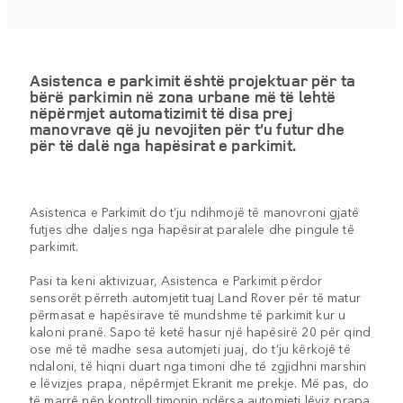
Asistenca e parkimit është projektuar për ta
bërë parkimin në zona urbane më të lehtë
nëpërmjet automatizimit të disa prej
manovrave që ju nevojiten për t’u futur dhe
për të dalë nga hapësirat e parkimit.
Asistenca e Parkimit do t’ju ndihmojë të manovroni gjatë
futjes dhe daljes nga hapësirat paralele dhe pingule të
parkimit.
Pasi ta keni aktivizuar, Asistenca e Parkimit përdor
sensorët përreth automjetit tuaj Land Rover për të matur
përmasat e hapësirave të mundshme të parkimit kur u
kaloni pranë. Sapo të ketë hasur një hapësirë 20 për qind
ose më të madhe sesa automjeti juaj, do t’ju kërkojë të
ndaloni, të hiqni duart nga timoni dhe të zgjidhni marshin
e lëvizjes prapa, nëpërmjet Ekranit me prekje. Më pas, do
të marrë nën kontroll timonin ndërsa automjeti lëviz prapa.