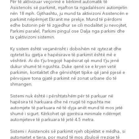
Për të aktivizuar veçorinë e kërkimit automatik të
Asistencës së parkimit, mjafton ta ngadalësoni automjetin
nën 18 mph. Gjithashtu, ju mund ta aktivizoni Asistencën e
parkimit nëpërmjet Ekranit me prekje. Mund të përdorni
edhe butonin për të zgjedhur se cili modalitet ju nevojitet,
Parkimi paralel, Parkimi pingul ose Dalja nga parkimi dhe
ta çaktivizoni sistemin.
Ky sistem është veçanërisht i dobishëm në qytezat dhe
qytetet ku gjetja e hapësirave të parkimit është më e
vështirë. Ai do t’ju tregojë hapësirat që mund t’ju jenë
dukur shumë të ngushta. Duke qenë se e kryen vetë
parkimin, kontaktet dhe gërvishtjet tipike që janë pjesë e
përvojave tona gjatë parkimit në zonat urbane do të
shmangen.
Sistemi nuk është i përshtatshëm për të parkuar në
hapësira të harkuara dhe në rrugë të ngushta me
automjete të parkuara në të dyja anët mund të mos jetë
shumë i sigurt. Kërkohet që gjerësia minimale ndërmjet
automjeteve të parkuara të jetë 4.5 metra.
Sistemi i Asistencës së parkimit njeh objektet e mëdha, si
automjetet e tjera, por mund të mos zbulojë rreziqe të