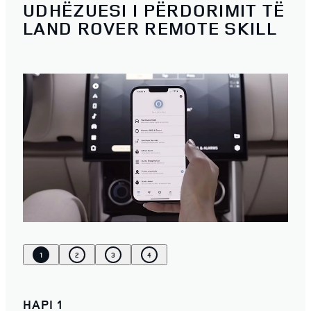
UDHËZUESI I PËRDORIMIT TË
LAND ROVER REMOTE SKILL
1
2
3
4
HAPI 1