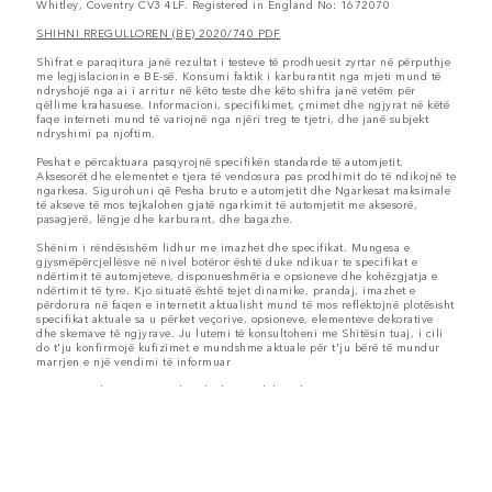
Whitley, Coventry CV3 4LF. Registered in England No: 1672070
SHIHNI RREGULLOREN (BE) 2020/740 PDF
Shifrat e paraqitura janë rezultat i testeve të prodhuesit zyrtar në përputhje
me legjislacionin e BE-së. Konsumi faktik i karburantit nga mjeti mund të
ndryshojë nga ai i arritur në këto teste dhe këto shifra janë vetëm për
qëllime krahasuese. Informacioni, specifikimet, çmimet dhe ngjyrat në këtë
faqe interneti mund të variojnë nga njëri treg te tjetri, dhe janë subjekt
ndryshimi pa njoftim.
Peshat e përcaktuara pasqyrojnë specifikën standarde të automjetit.
Aksesorët dhe elementet e tjera të vendosura pas prodhimit do të ndikojnë te
ngarkesa. Sigurohuni që Pesha bruto e automjetit dhe Ngarkesat maksimale
të akseve të mos tejkalohen gjatë ngarkimit të automjetit me aksesorë,
pasagjerë, lëngje dhe karburant, dhe bagazhe.
Shënim i rëndësishëm lidhur me imazhet dhe specifikat. Mungesa e
gjysmëpërcjellësve në nivel botëror është duke ndikuar te specifikat e
ndërtimit të automjeteve, disponueshmëria e opsioneve dhe kohëzgjatja e
ndërtimit të tyre. Kjo situatë është tejet dinamike, prandaj, imazhet e
përdorura në faqen e internetit aktualisht mund të mos reflektojnë plotësisht
specifikat aktuale sa u përket veçorive, opsioneve, elementeve dekorative
dhe skemave të ngjyrave. Ju lutemi të konsultoheni me Shitësin tuaj, i cili
do t'ju konfirmojë kufizimet e mundshme aktuale për t'ju bërë të mundur
marrjen e një vendimi të informuar
Jaguar Land Rover Limited po kërkon vazhdimisht mënyra për të
përmirësuar detajet, modelimin dhe prodhimin e automjeteve të tij, pjesëve
e aksesorëve, ku dhe ndryshimet bëhen vazhdimisht,për më tepër që ne
rezervojmë të drejtën të ndryshojmë pa paralajmërim. Disa veçori mund të
ndryshojnë midis opsionale dhe standarde për vite të ndryshme modelesh.
Informacioni, specifikimet, motorët dhe ngjyrat në këtë faqe interneti
bazohen në standard evropian dhe mund të ndryshojnë nga tregu në treg,
po ashtu mund të ndryshojnë pa paralajmërim. Disa automjete shfaqen me