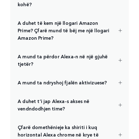
kohë?
A duhet të kem një llogari Amazon
Prime? Çfarë mund të bëj me një llogari
Amazon Prime?
A mund ta përdor Alexa-n në një gjuhë
tjetër?
A mund ta ndryshoj fjalën aktivizuese?
A duhet t’i jap Alexa-s akses në
vendndodhjen time?
Çfarë domethënieje ka shiriti i kuq
horizontal Alexa chrome në krye të