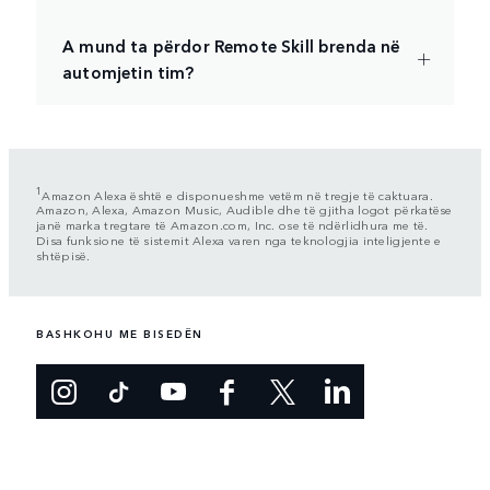
A mund ta përdor Remote Skill brenda në
automjetin tim?
1
Amazon Alexa është e disponueshme vetëm në tregje të caktuara.
Amazon, Alexa, Amazon Music, Audible dhe të gjitha logot përkatëse
janë marka tregtare të Amazon.com, Inc. ose të ndërlidhura me të.
Disa funksione të sistemit Alexa varen nga teknologjia inteligjente e
shtëpisë.
BASHKOHU ME BISEDËN