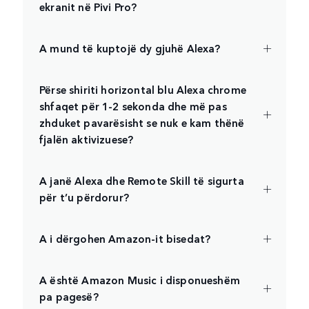
ekranit në Pivi Pro?
A mund të kuptojë dy gjuhë Alexa?
Përse shiriti horizontal blu Alexa chrome
shfaqet për 1-2 sekonda dhe më pas
zhduket pavarësisht se nuk e kam thënë
fjalën aktivizuese?
A janë Alexa dhe Remote Skill të sigurta
për t’u përdorur?
A i dërgohen Amazon-it bisedat?
A është Amazon Music i disponueshëm
pa pagesë?