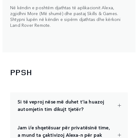
Në këndin e poshtëm djathtas të aplikacionit Alexa,
zgjidhni More (Më shumë) dhe pastaj Skills & Games.
Shtypni lupën në këndin e sipërm djathtas dhe kërkoni
Land Rover Remote.
PPSH
Si të veproj nëse më duhet t’ia huazoj
automjetin tim dikujt tjetër?
Jam i/e shqetësuar për privatësinë time,
a mund ta çaktivizoj Alexa-n për pak