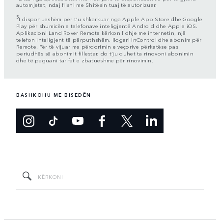
automjetet, ndaj flisni me Shitësin tuaj të autorizuar.
5
I disponueshëm për t’u shkarkuar nga Apple App Store dhe Google
Play për shumicën e telefonave inteligjentë Android dhe Apple iOS.
Aplikacioni Land Rover Remote kërkon lidhje me internetin, një
telefon inteligjent të përputhshëm, llogari InControl dhe abonim për
Remote. Për të vijuar me përdorimin e veçorive përkatëse pas
periudhës së abonimit fillestar, do t’ju duhet ta rinovoni abonimin
dhe të paguani tarifat e zbatueshme për rinovimin.
BASHKOHU ME BISEDËN