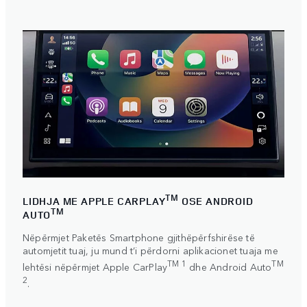
TM
LIDHJA ME APPLE CARPLAY
OSE ANDROID
TM
AUTO
Nëpërmjet Paketës Smartphone gjithëpërfshirëse të
automjetit tuaj, ju mund t’i përdorni aplikacionet tuaja me
TM 1
TM
lehtësi nëpërmjet
Apple CarPlay
dhe
Android Auto
2
.