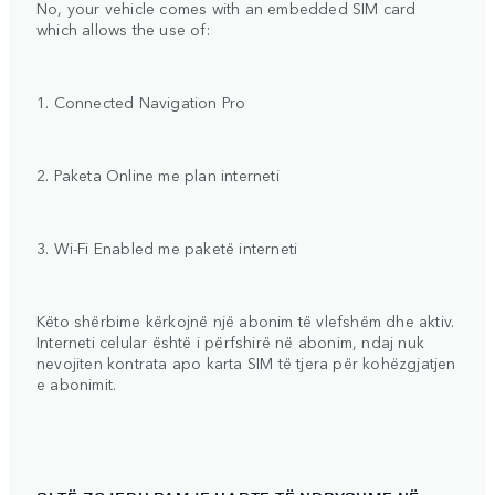
No, your vehicle comes with an embedded SIM card
which allows the use of:
1. Connected Navigation Pro
2. Paketa Online me plan interneti
3. Wi-Fi Enabled me paketë interneti
Këto shërbime kërkojnë një abonim të vlefshëm dhe aktiv.
Interneti celular është i përfshirë në abonim, ndaj nuk
nevojiten kontrata apo karta SIM të tjera për kohëzgjatjen
e abonimit.