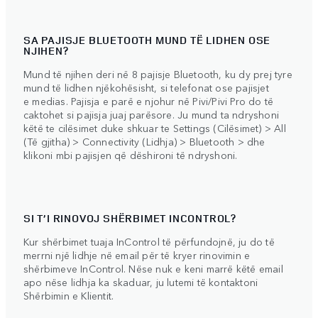
SA PAJISJE BLUETOOTH MUND TË LIDHEN OSE
NJIHEN?
Mund të njihen deri në 8 pajisje Bluetooth, ku dy prej tyre
mund të lidhen njëkohësisht, si telefonat ose pajisjet
e medias. Pajisja e parë e njohur në Pivi/Pivi Pro do të
caktohet si pajisja juaj parësore. Ju mund ta ndryshoni
këtë te cilësimet duke shkuar te Settings (Cilësimet) > All
(Të gjitha) > Connectivity (Lidhja) > Bluetooth > dhe
klikoni mbi pajisjen që dëshironi të ndryshoni.
SI T’I RINOVOJ SHËRBIMET INCONTROL?
Kur shërbimet tuaja InControl të përfundojnë, ju do të
merrni një lidhje në email për të kryer rinovimin e
shërbimeve InControl. Nëse nuk e keni marrë këtë email
apo nëse lidhja ka skaduar, ju lutemi të kontaktoni
Shërbimin e Klientit.