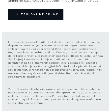
Shihni në çast hollësitë e abonimit tuaj InControl aktual.
ZBULONI MË SHUMË
Funksionet, opsionet e InControl-it, shërbimet e palëve të treta dhe
disponueshmëria e tyre, mbeten në varësi të tregut - kontaktoni
shitësin tuaj të autorizuar të Land Rover për disponueshmërinë e
tregut vendas dhe kushtet e plota. Disa veçori vijnë me abonim, që
do të kërkojë rinovim të mëtejshëm pas afatit fillestar të këshilluar nga
Shitësi juaj i autorizuar. Lidhja e rrjetit celular nuk mund të
garantohet në të gjitha vendndodhjet. Informacioni dhe imazhet e
shfaqura në lidhje me teknologjinë InControl, duke përfshirë ekranet
ose sekuencat, u nënshtrohen përditësimeve të softuerit, kontrollit të
versionit dhe ndryshimeve të tjera të sistemit/vizuale në varësi të
opsioneve të zgjedhura.
Veçoritë opsionale dhe disponueshmëria e tyre mund të ndryshojnë
nga specifikimi i automjetit (modeli dhe grupi i fuqisë), ose kërkojnë
instalimin e veçorive të tjera për t'u përshtatur. Ju lutemi, kontaktoni
shitësin tuaj lokal të autorizuar për më shumë detaje ose konfiguroni
automjetin tuaj në internet.