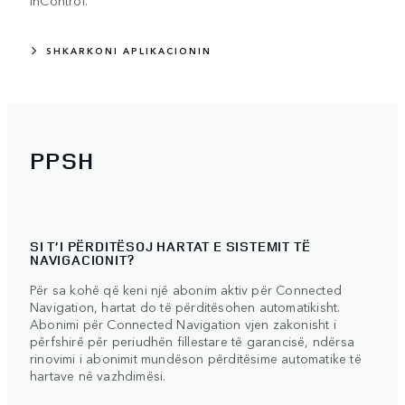
SHKARKONI APLIKACIONIN
PPSH
SI T’I PËRDITËSOJ HARTAT E SISTEMIT TË
NAVIGACIONIT?
Për sa kohë që keni një abonim aktiv për Connected
Navigation, hartat do të përditësohen automatikisht.
Abonimi për Connected Navigation vjen zakonisht i
përfshirë për periudhën fillestare të garancisë, ndërsa
rinovimi i abonimit mundëson përditësime automatike të
hartave në vazhdimësi.