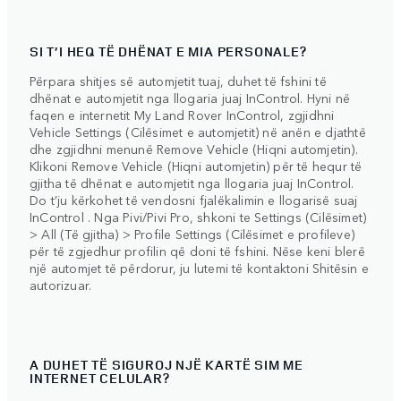
SI T’I HEQ TË DHËNAT E MIA PERSONALE?
Përpara shitjes së automjetit tuaj, duhet të fshini të
dhënat e automjetit nga llogaria juaj InControl. Hyni në
faqen e internetit My Land Rover InControl, zgjidhni
Vehicle Settings (Cilësimet e automjetit) në anën e djathtë
dhe zgjidhni menunë Remove Vehicle (Hiqni automjetin).
Klikoni Remove Vehicle (Hiqni automjetin) për të hequr të
gjitha të dhënat e automjetit nga llogaria juaj InControl.
Do t’ju kërkohet të vendosni fjalëkalimin e llogarisë suaj
InControl . Nga Pivi/Pivi Pro, shkoni te Settings (Cilësimet)
> All (Të gjitha) > Profile Settings (Cilësimet e profileve)
për të zgjedhur profilin që doni të fshini. Nëse keni blerë
një automjet të përdorur, ju lutemi të kontaktoni Shitësin e
autorizuar.
A DUHET TË SIGUROJ NJË KARTË SIM ME
INTERNET CELULAR?