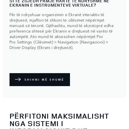
SI TË ZGJEDH PAMJE HARTE TË NDRYSHME NË
EKRANIN E INSTRUMENTEVE VIRTUALE?
Për të ndryshuar organizimin e Ekranit interaktiv të
drejtuesit, mjafton të shkoni te cilësimet nëpërmjet
menusë së timonit. Gjithashtu, mund të ekzistojnë edhe
preferenca shtesë për Ekranin e drejtuesit në varësi të
automjetit. Ato mund të aksesohen nëpërmjet Pivi
Pro Settings (Cilësimet) > Navigation (Navigacioni) >
Driver Display (Ekrani i drejtuesit).
SHIHNI MË SHUMË
PËRFITONI MAKSIMALISHT
NGA SISTEMI I