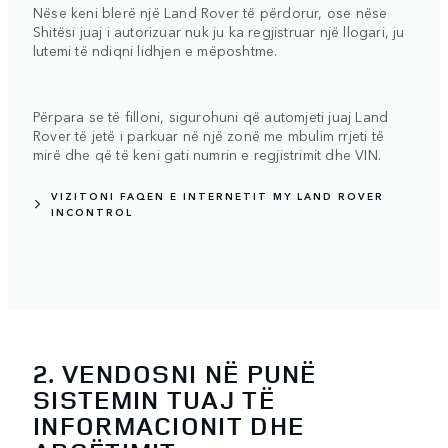
Nëse keni blerë një Land Rover të përdorur, ose nëse
Shitësi juaj i autorizuar nuk ju ka regjistruar një llogari, ju
lutemi të ndiqni lidhjen e mëposhtme.
Përpara se të filloni, sigurohuni që automjeti juaj Land
Rover të jetë i parkuar në një zonë me mbulim rrjeti të
mirë dhe që të keni gati numrin e regjistrimit dhe VIN.
VIZITONI FAQEN E INTERNETIT MY LAND ROVER
INCONTROL
2. VENDOSNI NË PUNË
SISTEMIN TUAJ TË
INFORMACIONIT DHE