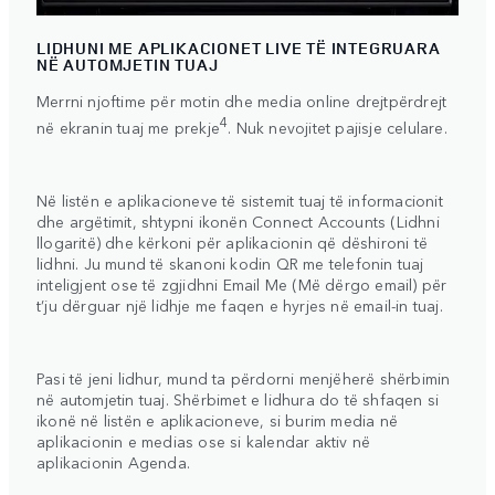
LIDHUNI ME APLIKACIONET LIVE TË INTEGRUARA
NË AUTOMJETIN TUAJ
Merrni njoftime për motin dhe media online drejtpërdrejt
4
në ekranin tuaj me prekje
. Nuk nevojitet pajisje celulare.
Në listën e aplikacioneve të sistemit tuaj të informacionit
dhe argëtimit, shtypni ikonën Connect Accounts (Lidhni
llogaritë) dhe kërkoni për aplikacionin që dëshironi të
lidhni. Ju mund të skanoni kodin QR me telefonin tuaj
inteligjent ose të zgjidhni Email Me (Më dërgo email) për
t’ju dërguar një lidhje me faqen e hyrjes në email-in tuaj.
Pasi të jeni lidhur, mund ta përdorni menjëherë shërbimin
në automjetin tuaj. Shërbimet e lidhura do të shfaqen si
ikonë në listën e aplikacioneve, si burim media në
aplikacionin e medias ose si kalendar aktiv në
aplikacionin Agenda.