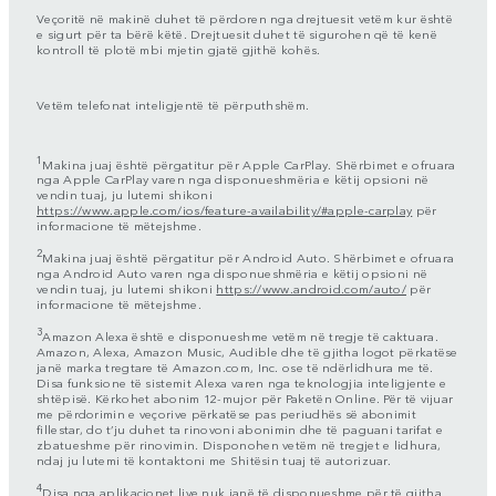
Veçoritë në makinë duhet të përdoren nga drejtuesit vetëm kur është
e sigurt për ta bërë këtë. Drejtuesit duhet të sigurohen që të kenë
kontroll të plotë mbi mjetin gjatë gjithë kohës.
Vetëm telefonat inteligjentë të përputhshëm.
1
Makina juaj është përgatitur për Apple CarPlay. Shërbimet e ofruara
nga Apple CarPlay varen nga disponueshmëria e këtij opsioni në
vendin tuaj, ju lutemi shikoni
https://www.apple.com/ios/feature-availability/#apple-carplay
për
informacione të mëtejshme.
2
Makina juaj është përgatitur për Android Auto. Shërbimet e ofruara
nga Android Auto varen nga disponueshmëria e këtij opsioni në
vendin tuaj, ju lutemi shikoni
https://www.android.com/auto/
për
informacione të mëtejshme.
3
Amazon Alexa është e disponueshme vetëm në tregje të caktuara.
Amazon, Alexa, Amazon Music, Audible dhe të gjitha logot përkatëse
janë marka tregtare të Amazon.com, Inc. ose të ndërlidhura me të.
Disa funksione të sistemit Alexa varen nga teknologjia inteligjente e
shtëpisë. Kërkohet abonim 12-mujor për Paketën Online. Për të vijuar
me përdorimin e veçorive përkatëse pas periudhës së abonimit
fillestar, do t’ju duhet ta rinovoni abonimin dhe të paguani tarifat e
zbatueshme për rinovimin. Disponohen vetëm në tregjet e lidhura,
ndaj ju lutemi të kontaktoni me Shitësin tuaj të autorizuar.
4
Disa nga aplikacionet live nuk janë të disponueshme për të gjitha