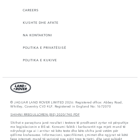
CAREERS
KUSHTE DHE AFATE
NA KONTAKTONI
POLITIKA E PRIVATËSISË
POLITIKA E KUKIVE
© JAGUAR LAND ROVER LIMITED 2026: Registered office: Abbey Road,
Whitley, Coventry CV3 4LF. Registered in England No: 1672070
SHIHNI RREGULLOREN (BE) 2020/740 PDF
Shifrat e paraqitura janë rezultat i testeve të prodhuesit zyrtar në përputhje
me legjislacionin e BE-së. Konsumi faktik i karburantit nga mjeti mund të
ndryshojë nga ai i arritur në këto teste dhe këto shifra janë vetëm për
qëllime krahasuese. Informacioni, specifikimet, çmimet dhe ngjyrat në këtë
faqe interneti mund të variojnë nga njëri treg te tjetri, dhe janë subjekt