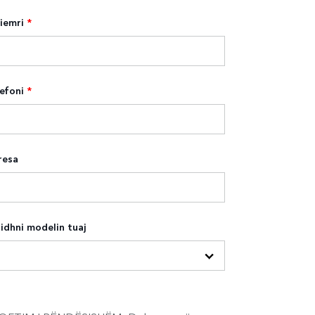
iemri
*
efoni
*
resa
idhni modelin tuaj