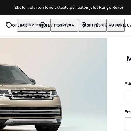
Zbuloni ofertën tonë aktuale për automjetet Range Rover
OFERTË
TEST DRIVE
SHITËS TË AUTORIZU
AUTOMJETET
PRONËSIA
EKSPLORO
BLINI
Adr
Em