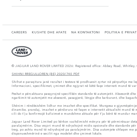
CAREERS
KUSHTE DHE AFATE
NA KONTAKTONI
POLITIKA E PRIVA
© JAGUAR LAND ROVER LIMITED 2026: Registered office: Abbey Road, Whitley, 
SHIHNI RREGULLOREN (BE) 2020/740 PDF
Shifrat e paraqitura janë rezultat i testeve të prodhuesit zyrtar në përputhje me l
Informacioni, specifikimet, çmimet dhe ngjyrat në këtë faqe interneti mund të vari
Peshat e përcaktuara pasqyrojnë specifikën standarde të automjetit. Aksesorët dhe
ngarkimit të automjetit me aksesorë, pasagjerë, lëngje dhe karburant, dhe bagazh
Shënim i rëndësishëm lidhur me imazhet dhe specifikat. Mungesa e gjysmëpërcjellës
dinamike, prandaj, imazhet e përdorura në faqen e internetit aktualisht mund të mo
cili do t'ju konfirmojë kufizimet e mundshme aktuale për t'ju bërë të mundur mar
Jaguar Land Rover Limited po kërkon vazhdimisht mënyra për të përmirësuar detaj
paralajmërim. Disa veçori mund të ndryshojnë midis opsionale dhe standarde për 
treg, po ashtu mund të ndryshojnë pa paralajmërim. Disa automjete shfaqen me paji
disponueshmërinë e secilit nga modelet dhe çmimet lokale.