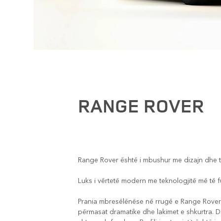
RANGE ROVER
Range Rover është i mbushur me dizajn dhe te
Luks i vërtetë modern me teknologjitë më të f
Prania mbresëlënëse në rrugë e Range Rover të
përmasat dramatike dhe lakimet e shkurtra. D