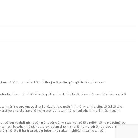
ritur në këto teste dhe këto shifra janë vetëm për qëllime krahasuese.
esha bruto e automjetit dhe Ngarkesat maksimale të akseve të mos tejkalohen gjatë
shmëria e opsioneve dhe kohëzgjatja e ndërtimit të tyre. Kjo situatë është tejet
korative dhe skemave të ngjyrave. Ju lutemi të konsultoheni me Shitësin tuaj, i
met bëhen vazhdimisht,për më tepër që ne rezervojmë të drejtën të ndryshojmë pa
 interneti bazohen në standard evropian dhe mund të ndryshojnë nga tregu në
m në të gjitha tregjet. Ju lutemi kontaktoni shitësin tuaj lokal për