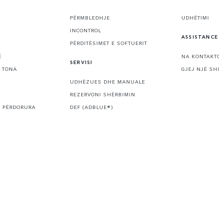
PËRMBLEDHJE
UDHËTIMI
INCONTROL
ASSISTANCE
PËRDITËSIMET E SOFTUERIT
Ë
NA KONTAKT
SERVISI
 TONA
GJEJ NJË SH
UDHËZUES DHE MANUALE
REZERVONI SHËRBIMIN
E PËRDORURA
DEF (ADBLUE®)