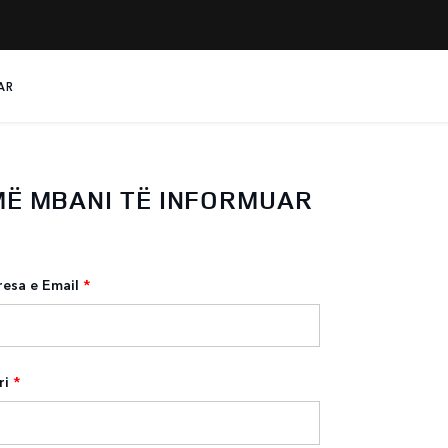
AR
MË MBANI TË INFORMUAR
esa e Email
*
ri
*