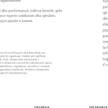
 i pagabueshëm.
NJ
për
qi dhe performancë, ndërsa fenerët, grila
që 
ror nxjerrin vetëbesim dhe qëndrim.
dë
veçon pjesën e pasme.
shë
je
par
me
ta 
in
rtare të prodhuesit në përputhje me
sisht të ngarkuar. Vetëm për qëllime
tra
në. Co2, shpenzimi ekonomik i
rat e distancës mund të ndryshojnë sipas
t’i
et mjedisore, ngarkesa, montimi i rrotave,
gjendja e baterisë. Shifrat e distancës
ugë të standardizuar.
PRONËSIA
EXPERIENCE