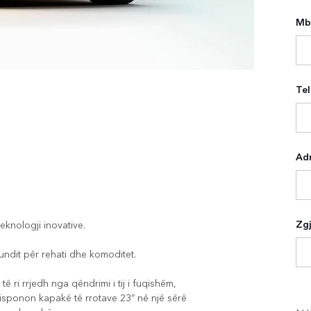
Mb
Tel
Ad
Zgj
knologji inovative.
undit për rehati dhe komoditet.
 ri rrjedh nga qëndrimi i tij i fuqishëm,
isponon kapakë të rrotave 23” në një sërë