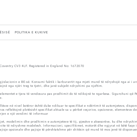
TËSISË
POLITIKA E KUKIVE
Coventry CV3 4LF. Registered in England No: 1672070
egjislacionin e BE-së. Konsumi faktik i karburantit nga mjeti mund të ndryshojë nga ai i ar
ojnë nga njëri treg te tjetri, dhe janë subjekt ndryshimi pa njoftim.
 elementet e tjera të vendosura pas prodhimit do të ndikojnë te ngarkesa. Sigurohuni që P
e.
ve në nivel botëror është duke ndikuar te specifikat e ndërtimit të automjeteve, disponue
s reflektojnë plotësisht specifikat aktuale sa u përket veçorive, opsioneve, elementeve de
rjen e një vendimi të informuar
et, modelimin dhe prodhimin e automjeteve të tij, pjesëve e aksesorëve, ku dhe ndryshi
vite të ndryshme modelesh. Informacioni, specifikimet, motorët dhe ngjyrat në këtë faqe
sje opsionale dhe pajisje të përshtatshme për shitësin që mund të mos jenë të disponueshë