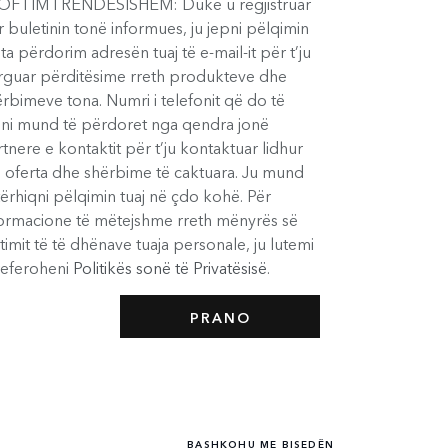
OFTIM I RËNDËSISHËM: Duke u regjistruar
 buletinin tonë informues, ju jepni pëlqimin
ta përdorim adresën tuaj të e-mail-it për t’ju
rguar përditësime rreth produkteve dhe
rbimeve tona. Numri i telefonit që do të
pni mund të përdoret nga qendra jonë
tnere e kontaktit për t’ju kontaktuar lidhur
 oferta dhe shërbime të caktuara. Ju mund
tërhiqni pëlqimin tuaj në çdo kohë. Për
formacione të mëtejshme rreth mënyrës së
jtimit të të dhënave tuaja personale, ju lutemi
 referoheni
Politikës sonë të Privatësisë
.
BASHKOHU ME BISEDËN