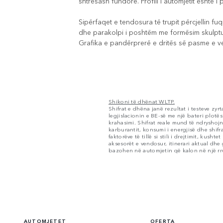
shtresash fundore. Profili i automjetit është
Sipërfaqet e tendosura të trupit përcjellin fu
dhe parakolpi i poshtëm me formësim skulptu
Grafika e pandërprerë e dritës së pasme e 
Shikoni të dhënat WLTP.
Shifrat e dhëna janë rezultat i testeve zy
legjislacionin e BE-së me një bateri plotë
krahasimi. Shifrat reale mund të ndryshoj
karburantit, konsumi i energjisë dhe shif
faktorëve të tillë si stili i drejtimit, kusht
aksesorët e vendosur, itinerari aktual dhe 
bazohen në automjetin që kalon në një rr
AUTOMJETET
OFERTA